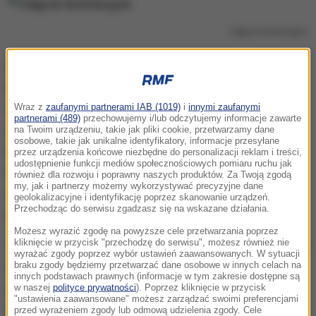
Zdjęcie ilustracyjne
Karawajczyk
dwukrotnie podpisywał kontrakt z
najemniczą Grupą Wagnera
i w jej szeregach
uczestniczył w inwazji na Ukrainę. Został
Wraz z
zaufanymi partnerami IAB (1019)
i
innymi zaufanymi
partnerami (489)
przechowujemy i/lub odczytujemy informacje zawarte
ułaskawiony przez Putina i teraz
będzie
na Twoim urządzeniu, takie jak pliki cookie, przetwarzamy dane
osobowe, takie jak unikalne identyfikatory, informacje przesyłane
wicedyrektorem fundacji o nazwie Leningradskij
przez urządzenia końcowe niezbędne do personalizacji reklam i treści,
udostępnienie funkcji mediów społecznościowych pomiaru ruchu jak
Rubież.
Fundację powołał gubernator obwodu
również dla rozwoju i poprawny naszych produktów. Za Twoją zgodą
my, jak i partnerzy możemy wykorzystywać precyzyjne dane
leningradzkiego Aleksandr Drozdienko. Organizacja
geolokalizacyjne i identyfikację poprzez skanowanie urządzeń.
Przechodząc do serwisu zgadzasz się na wskazane działania.
prowadzi zbiórki na rzecz wojskowych na froncie.
Możesz wyrazić zgodę na powyższe cele przetwarzania poprzez
kliknięcie w przycisk "przechodzę do serwisu", możesz również nie
Wyrok 17 lat więzienia Karawajczyk otrzymał w 2018
wyrażać zgody poprzez wybór ustawień zaawansowanych. W sytuacji
braku zgody będziemy przetwarzać dane osobowe w innych celach na
roku za handel narkotykami. Wraz ze swoją żoną
innych podstawach prawnych (informacje w tym zakresie dostępne są
Dianą Gribowską, nauczycielką fizyki,
zorganizował
w naszej
polityce prywatności
). Poprzez kliknięcie w przycisk
"ustawienia zaawansowane" możesz zarządzać swoimi preferencjami
laboratorium, gdzie wytwarzano amfetaminę.
Z
przed wyrażeniem zgody lub odmową udzielenia zgody. Cele