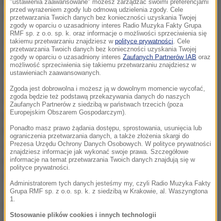
napaści na Ukrainę
, przy jednoczesnym zachowaniu
"ustawienia zaawansowane" możesz zarządzać swoimi preferencjami
przed wyrażeniem zgody lub odmową udzielenia zgody. Cele
stabilności światowych dostaw energii.
przetwarzania Twoich danych bez konieczności uzyskania Twojej
zgody w oparciu o uzasadniony interes Radio Muzyka Fakty Grupa
RMF sp. z o.o. sp. k. oraz informacje o możliwości sprzeciwienia się
Pułap będzie szczególnie korzystny dla państw o
takiemu przetwarzaniu znajdziesz w
polityce prywatności
. Cele
przetwarzania Twoich danych bez konieczności uzyskania Twojej
niskich i średnich dochodach, które już poniosły
zgody w oparciu o uzasadniony interes
Zaufanych Partnerów IAB
oraz
możliwość sprzeciwienia się takiemu przetwarzaniu znajdziesz w
ciężar podwyżek cen energii i żywności,
ustawieniach zaawansowanych.
wzrastających z powodu wojny Putina
- zaznaczyła.
Zgoda jest dobrowolna i możesz ją w dowolnym momencie wycofać,
zgoda będzie też podstawą przekazywania danych do naszych
Wyjaśniła, że niezależnie od tego, czy takie kraje
Zaufanych Partnerów z siedzibą w państwach trzecich (poza
Europejskim Obszarem Gospodarczym).
będą kupowały ropę po cenach poniżej czy powyżej
Ponadto masz prawo żądania dostępu, sprostowania, usunięcia lub
limitu,
ograniczenie ustabilizuje cenę ropy
na
ograniczenia przetwarzania danych, a także złożenia skargi do
Prezesa Urzędu Ochrony Danych Osobowych. W polityce prywatności
światowych rynkach i pozwoli biedniejszym krajom
znajdziesz informacje jak wykonać swoje prawa. Szczegółowe
na zawieranie korzystniejszych umów na rosyjski
informacje na temat przetwarzania Twoich danych znajdują się w
polityce prywatności.
surowiec.
Administratorem tych danych jesteśmy my, czyli Radio Muzyka Fakty
Grupa RMF sp. z o.o. sp. k. z siedzibą w Krakowie, al. Waszyngtona
1.
Limit będzie działał poprzez zakaz dostarczania
Stosowanie plików cookies i innych technologii
usług związanych z transportem ropy drogą morską