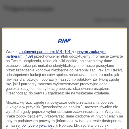
Zdjęcie ilustracyjne
Dzisiejsza decyzja również pomoże dalej ograniczyć
finanse Putina i zmniejszyć dochody, których używa
by opłacać swoją brutalną inwazję. W czasie gdy
Wraz z
zaufanymi partnerami IAB (1019)
i
innymi zaufanymi
partnerami (489)
przechowujemy i/lub odczytujemy informacje zawarte
rosyjska gospodarka już się kurczy, a jej budżet jest
na Twoim urządzeniu, takie jak pliki cookie, przetwarzamy dane
osobowe, takie jak unikalne identyfikatory, informacje przesyłane
coraz bardziej napięty, limit ceny natychmiast uderzy
przez urządzenia końcowe niezbędne do personalizacji reklam i treści,
udostępnienie funkcji mediów społecznościowych pomiaru ruchu jak
w najważniejsze źródło dochodów Putina
- napisała
również dla rozwoju i poprawny naszych produktów. Za Twoją zgodą
my, jak i partnerzy możemy wykorzystywać precyzyjne dane
Yellen w oświadczeniu.
geolokalizacyjne i identyfikację poprzez skanowanie urządzeń.
Przechodząc do serwisu zgadzasz się na wskazane działania.
Możesz wyrazić zgodę na powyższe cele przetwarzania poprzez
Szefowa amerykańskiego ministerstwa skarbu
kliknięcie w przycisk "przechodzę do serwisu", możesz również nie
podkreśliła, że limit ma
ograniczyć możliwości
wyrażać zgody poprzez wybór ustawień zaawansowanych. W sytuacji
braku zgody będziemy przetwarzać dane osobowe w innych celach na
finansowania przez Rosję jej brutalnej i nielegalnej
innych podstawach prawnych (informacje w tym zakresie dostępne są
w naszej
polityce prywatności
). Poprzez kliknięcie w przycisk