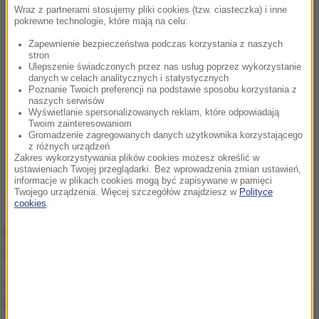
Wraz z partnerami stosujemy pliki cookies (tzw. ciasteczka) i inne
pokrewne technologie, które mają na celu:
Zapewnienie bezpieczeństwa podczas korzystania z naszych
stron
Ulepszenie świadczonych przez nas usług poprzez wykorzystanie
danych w celach analitycznych i statystycznych
Poznanie Twoich preferencji na podstawie sposobu korzystania z
naszych serwisów
Wyświetlanie spersonalizowanych reklam, które odpowiadają
Twoim zainteresowaniom
Gromadzenie zagregowanych danych użytkownika korzystającego
z różnych urządzeń
Zakres wykorzystywania plików cookies możesz określić w
ustawieniach Twojej przeglądarki. Bez wprowadzenia zmian ustawień,
informacje w plikach cookies mogą być zapisywane w pamięci
Twojego urządzenia. Więcej szczegółów znajdziesz w
Polityce
cookies
.
Rybakina odpadła z Wimbledonu.
Podobnie nie przebrnęła przez 3. rundę
27-letnia Rybakina była rozstawiona w zawodach z
numerem drugim.
Poza triumfem cztery lata temu,