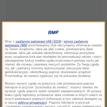
Wraz z
zaufanymi partnerami IAB (1019)
i
innymi zaufanymi
Jelena Rybakina odpadła z Wimbledonu (fot. Teresa Suarez)
partnerami (489)
przechowujemy i/lub odczytujemy informacje zawarte
/
PAP/EPA
na Twoim urządzeniu, takie jak pliki cookie, przetwarzamy dane
osobowe, takie jak unikalne identyfikatory, informacje przesyłane
przez urządzenia końcowe niezbędne do personalizacji reklam i treści,
Wiceliderka światowego rankingu Jelena
udostępnienie funkcji mediów społecznościowych pomiaru ruchu jak
Rybakina odpadła w trzeciej rundzie
również dla rozwoju i poprawny naszych produktów. Za Twoją zgodą
my, jak i partnerzy możemy wykorzystywać precyzyjne dane
Wimbledonu.
geolokalizacyjne i identyfikację poprzez skanowanie urządzeń.
Przechodząc do serwisu zgadzasz się na wskazane działania.
Rozstawiona z numerem w poprzednim roku
również odpadła w trzeciej rundzie.
Możesz wyrazić zgodę na powyższe cele przetwarzania poprzez
kliknięcie w przycisk "przechodzę do serwisu", możesz również nie
Najważniejsze informacje z kraju i ze świata
wyrażać zgody poprzez wybór ustawień zaawansowanych. W sytuacji
braku zgody będziemy przetwarzać dane osobowe w innych celach na
znajdziesz na stronie głównej
RMF24
innych podstawach prawnych (informacje w tym zakresie dostępne są
w naszej
polityce prywatności
). Poprzez kliknięcie w przycisk
"ustawienia zaawansowane" możesz zarządzać swoimi preferencjami