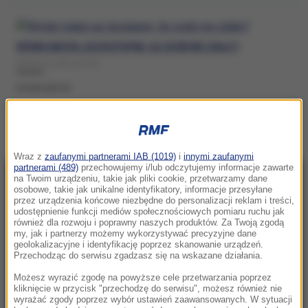
WYNIKI MATUR JUŻ DOSTĘPNE. ILE OSÓB NIE ZDAŁO?
ŚRODA, 8 LIPCA (08:40)
WYNIKI MATUR
Wraz z
zaufanymi partnerami IAB (1019)
i
innymi zaufanymi
partnerami (489)
przechowujemy i/lub odczytujemy informacje zawarte
na Twoim urządzeniu, takie jak pliki cookie, przetwarzamy dane
NAJNOWSZE
osobowe, takie jak unikalne identyfikatory, informacje przesyłane
przez urządzenia końcowe niezbędne do personalizacji reklam i treści,
udostępnienie funkcji mediów społecznościowych pomiaru ruchu jak
20:22
również dla rozwoju i poprawny naszych produktów. Za Twoją zgodą
my, jak i partnerzy możemy wykorzystywać precyzyjne dane
Ukraina wydała zgodę na kolejne
geolokalizacyjne i identyfikację poprzez skanowanie urządzeń.
ekshumacje i poszukiwania polskich ofiar
Przechodząc do serwisu zgadzasz się na wskazane działania.
Możesz wyrazić zgodę na powyższe cele przetwarzania poprzez
20:07
kliknięcie w przycisk "przechodzę do serwisu", możesz również nie
„Nie jest dobrze”. Hunter Biden o stanie
wyrażać zgody poprzez wybór ustawień zaawansowanych. W sytuacji