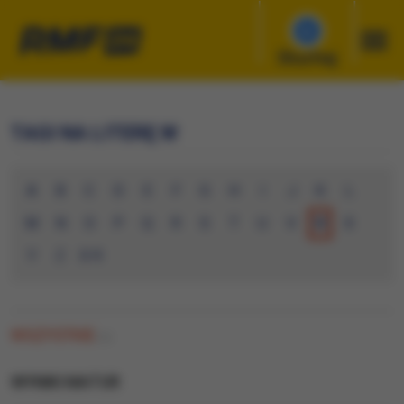
Słuchaj
TAGI NA LITERĘ W
A
B
C
D
E
F
G
H
I
J
K
L
M
N
O
P
Q
R
S
T
U
V
W
X
Y
Z
0-9
WSZYSTKIE
(1)
WYNIKI MATUR