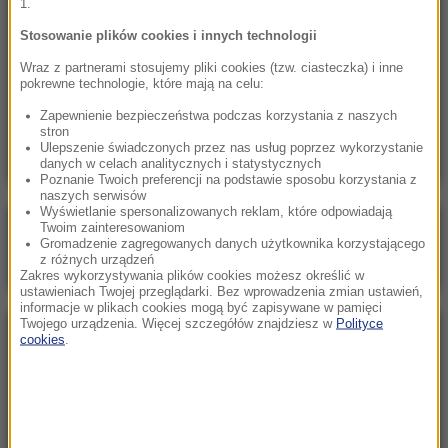
1.
Dwoje dzieci topiło się w zbiorniku
przeciwpożarowym
Stosowanie plików cookies i innych technologii
Wraz z partnerami stosujemy pliki cookies (tzw. ciasteczka) i inne
17:32
pokrewne technologie, które mają na celu:
Pożar nad jeziorem Garda. Ewakuacja,
Zapewnienie bezpieczeństwa podczas korzystania z naszych
"przerażające sceny”
stron
Ulepszenie świadczonych przez nas usług poprzez wykorzystanie
danych w celach analitycznych i statystycznych
Poznanie Twoich preferencji na podstawie sposobu korzystania z
naszych serwisów
Wyświetlanie spersonalizowanych reklam, które odpowiadają
Twoim zainteresowaniom
Poranna rozmowa w RMF FM
Gromadzenie zagregowanych danych użytkownika korzystającego
Gościem Marcin Mastalerek
z różnych urządzeń
Zakres wykorzystywania plików cookies możesz określić w
ustawieniach Twojej przeglądarki. Bez wprowadzenia zmian ustawień,
informacje w plikach cookies mogą być zapisywane w pamięci
Twojego urządzenia. Więcej szczegółów znajdziesz w
Polityce
cookies
.
NAJPOPULARNIEJSZE
Niedziela, 2 sierpnia 2026 (16:32)
Gdzie żyje się najlepiej? Oto raj dla emigrantów