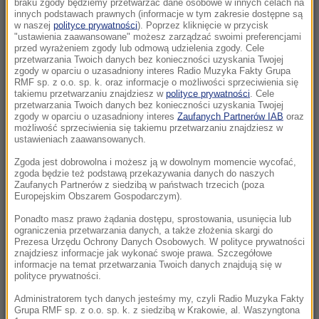
braku zgody będziemy przetwarzać dane osobowe w innych celach na
zdrowotnym ojca
innych podstawach prawnych (informacje w tym zakresie dostępne są
w naszej
polityce prywatności
). Poprzez kliknięcie w przycisk
19:55
"ustawienia zaawansowane" możesz zarządzać swoimi preferencjami
przed wyrażeniem zgody lub odmową udzielenia zgody. Cele
Polacy kontra Ukraińcy. Statystyki dotyczące
przetwarzania Twoich danych bez konieczności uzyskania Twojej
pracy a polityczna narracja
zgody w oparciu o uzasadniony interes Radio Muzyka Fakty Grupa
RMF sp. z o.o. sp. k. oraz informacje o możliwości sprzeciwienia się
takiemu przetwarzaniu znajdziesz w
polityce prywatności
. Cele
19:10
przetwarzania Twoich danych bez konieczności uzyskania Twojej
Opublikowano ranking europejskich służb
zgody w oparciu o uzasadniony interes
Zaufanych Partnerów IAB
oraz
możliwość sprzeciwienia się takiemu przetwarzaniu znajdziesz w
wywiadowczych. Polska w top 10
ustawieniach zaawansowanych.
Zgoda jest dobrowolna i możesz ją w dowolnym momencie wycofać,
18:26
zgoda będzie też podstawą przekazywania danych do naszych
„Potrzebujemy skoku rozwojowego”.
Zaufanych Partnerów z siedzibą w państwach trzecich (poza
Europejskim Obszarem Gospodarczym).
Drewnicki z PiS zaczął zbierać podpisy
Krakowian
Ponadto masz prawo żądania dostępu, sprostowania, usunięcia lub
ograniczenia przetwarzania danych, a także złożenia skargi do
Prezesa Urzędu Ochrony Danych Osobowych. W polityce prywatności
18:11
znajdziesz informacje jak wykonać swoje prawa. Szczegółowe
Blisko sto osób ewakuowano z hotelu w
informacje na temat przetwarzania Twoich danych znajdują się w
polityce prywatności.
Olsztynie. Zawaliła się ściana budynku
Administratorem tych danych jesteśmy my, czyli Radio Muzyka Fakty
18:00
Grupa RMF sp. z o.o. sp. k. z siedzibą w Krakowie, al. Waszyngtona