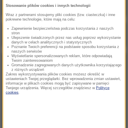
Stosowanie plików cookies i innych technologii
Wraz z partnerami stosujemy pliki cookies (tzw. ciasteczka) i inne
pokrewne technologie, które mają na celu:
Zapewnienie bezpieczeństwa podczas korzystania z naszych
Poranna rozmowa w RMF FM
stron
Ulepszenie świadczonych przez nas usług poprzez wykorzystanie
Gościem Marcin Mastalerek
danych w celach analitycznych i statystycznych
Poznanie Twoich preferencji na podstawie sposobu korzystania z
naszych serwisów
Wyświetlanie spersonalizowanych reklam, które odpowiadają
Twoim zainteresowaniom
NAJPOPULARNIEJSZE
Gromadzenie zagregowanych danych użytkownika korzystającego
z różnych urządzeń
Zakres wykorzystywania plików cookies możesz określić w
Sobota, 1 sierpnia 2026 (15:39)
ustawieniach Twojej przeglądarki. Bez wprowadzenia zmian ustawień,
informacje w plikach cookies mogą być zapisywane w pamięci
Sumy opanowały jezioro Garda. Włosi przygotowali
Twojego urządzenia. Więcej szczegółów znajdziesz w
Polityce
100 tys. euro dla tych, którzy je złowią
cookies
.
Niedziela, 2 sierpnia 2026 (16:32)
Gdzie żyje się najlepiej? Oto raj dla emigrantów