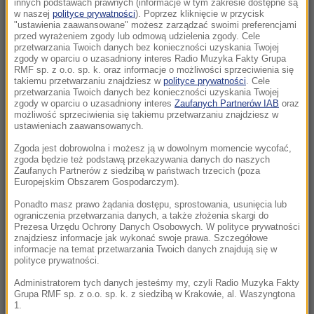
innych podstawach prawnych (informacje w tym zakresie dostępne są
w naszej
polityce prywatności
). Poprzez kliknięcie w przycisk
"ustawienia zaawansowane" możesz zarządzać swoimi preferencjami
12:55
przed wyrażeniem zgody lub odmową udzielenia zgody. Cele
Polska wyprzedza Belgię i Szwecję. Eurostat
przetwarzania Twoich danych bez konieczności uzyskania Twojej
zgody w oparciu o uzasadniony interes Radio Muzyka Fakty Grupa
podał gospodarcze dane
RMF sp. z o.o. sp. k. oraz informacje o możliwości sprzeciwienia się
takiemu przetwarzaniu znajdziesz w
polityce prywatności
. Cele
12:43
przetwarzania Twoich danych bez konieczności uzyskania Twojej
zgody w oparciu o uzasadniony interes
Zaufanych Partnerów IAB
oraz
Policjant odebrał poród na stacji paliw.
możliwość sprzeciwienia się takiemu przetwarzaniu znajdziesz w
Niezwykła akcja w Kujawsko-Pomorskiem
ustawieniach zaawansowanych.
Zgoda jest dobrowolna i możesz ją w dowolnym momencie wycofać,
12:33
zgoda będzie też podstawą przekazywania danych do naszych
Darwin miał rację. Po 150 latach udowodniła
Zaufanych Partnerów z siedzibą w państwach trzecich (poza
Europejskim Obszarem Gospodarczym).
to ta roślina
Ponadto masz prawo żądania dostępu, sprostowania, usunięcia lub
ograniczenia przetwarzania danych, a także złożenia skargi do
12:30
Prezesa Urzędu Ochrony Danych Osobowych. W polityce prywatności
„Zmagałem się ze smutkiem i depresją”. Autor
znajdziesz informacje jak wykonać swoje prawa. Szczegółowe
„Gry o tron” w szczerym wyznaniu
informacje na temat przetwarzania Twoich danych znajdują się w
polityce prywatności.
12:18
Administratorem tych danych jesteśmy my, czyli Radio Muzyka Fakty
Grupa RMF sp. z o.o. sp. k. z siedzibą w Krakowie, al. Waszyngtona
Ostatni lot brytyjskich lotników. Świnoujski las
1.
odkrywa tajemnicę sprzed lat