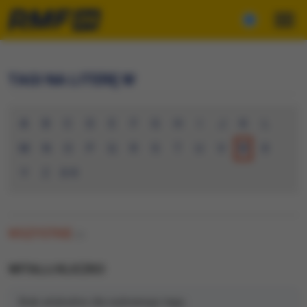
TAGI NA LITERĘ W
A
B
C
D
E
F
G
H
I
J
K
L
M
N
O
P
Q
R
S
T
U
V
W
X
Y
Z
0-9
WSZYSTKIE
(0)
WITALIJ KLICZKO
Brak artykułów dla wybranego tagu.