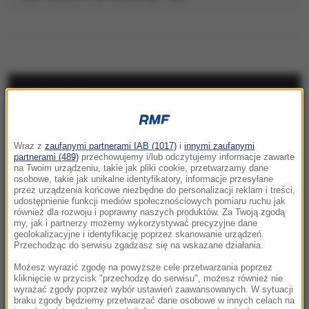
NAJNOWSZE
13:07
Wraz z
zaufanymi partnerami IAB (1017)
i
innymi zaufanymi
Karol Nawrocki liderem całej polskiej
partnerami (489)
przechowujemy i/lub odczytujemy informacje zawarte
prawicy? Odpowie były szef Gabinetu
na Twoim urządzeniu, takie jak pliki cookie, przetwarzamy dane
osobowe, takie jak unikalne identyfikatory, informacje przesyłane
Prezydenta RP
przez urządzenia końcowe niezbędne do personalizacji reklam i treści,
udostępnienie funkcji mediów społecznościowych pomiaru ruchu jak
12:57
również dla rozwoju i poprawny naszych produktów. Za Twoją zgodą
my, jak i partnerzy możemy wykorzystywać precyzyjne dane
Korea Północna pręży muskuły. Wystrzelono
geolokalizacyjne i identyfikację poprzez skanowanie urządzeń.
pocisk balistyczny
Przechodząc do serwisu zgadzasz się na wskazane działania.
Możesz wyrazić zgodę na powyższe cele przetwarzania poprzez
12:57
kliknięcie w przycisk "przechodzę do serwisu", możesz również nie
Turyści wracają chorzy z wakacji. Pasożyt w
wyrażać zgody poprzez wybór ustawień zaawansowanych. W sytuacji
braku zgody będziemy przetwarzać dane osobowe w innych celach na
rajskich hotelach