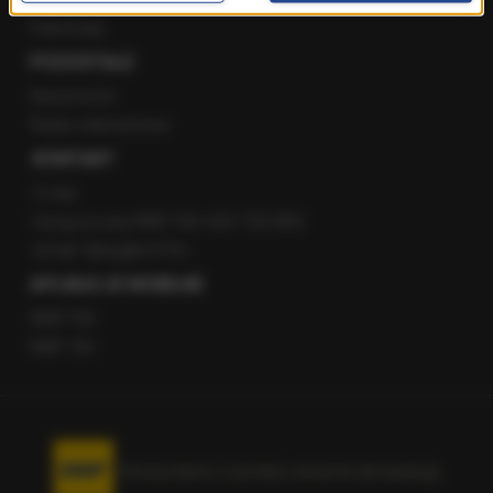
Patronaty
POZOSTAŁE
Newsroom
Radio internetowe
KONTAKT
O nas
Gorąca Linia RMF FM: 600 700 800
email: fakty@rmf.fm
APLIKACJE MOBILNE
RMF FM
RMF ON
Korzystanie z portalu oznacza akceptację