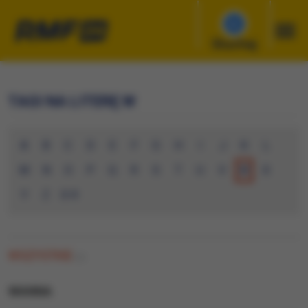
Słuchaj
TAGI NA LITERĘ W
A
B
C
D
E
F
G
H
I
J
K
L
M
N
O
P
Q
R
S
T
U
V
W
X
Y
Z
0-9
WSZYSTKIE
(1)
WANNA