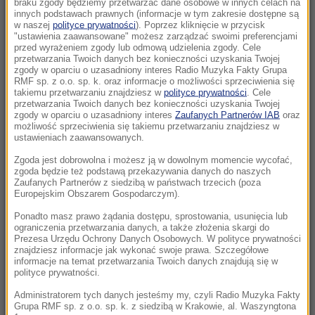
braku zgody będziemy przetwarzać dane osobowe w innych celach na
Pentagon odsuwa ważnego generała.
innych podstawach prawnych (informacje w tym zakresie dostępne są
Dowodził operacjami w Europie
w naszej
polityce prywatności
). Poprzez kliknięcie w przycisk
"ustawienia zaawansowane" możesz zarządzać swoimi preferencjami
przed wyrażeniem zgody lub odmową udzielenia zgody. Cele
21:58
przetwarzania Twoich danych bez konieczności uzyskania Twojej
Eksplozja drona w pobliżu gazociągu w
zgody w oparciu o uzasadniony interes Radio Muzyka Fakty Grupa
RMF sp. z o.o. sp. k. oraz informacje o możliwości sprzeciwienia się
Bułgarii. Jest stanowisko Kijowa
takiemu przetwarzaniu znajdziesz w
polityce prywatności
. Cele
przetwarzania Twoich danych bez konieczności uzyskania Twojej
zgody w oparciu o uzasadniony interes
Zaufanych Partnerów IAB
oraz
21:56
możliwość sprzeciwienia się takiemu przetwarzaniu znajdziesz w
Zmarzlik znów królem Rygi! Polak przewodzi
ustawieniach zaawansowanych.
GP
Zgoda jest dobrowolna i możesz ją w dowolnym momencie wycofać,
zgoda będzie też podstawą przekazywania danych do naszych
21:14
Zaufanych Partnerów z siedzibą w państwach trzecich (poza
Europejskim Obszarem Gospodarczym).
Świątek odwróciła losy meczu! Polka zagra o
półfinał w Toronto
Ponadto masz prawo żądania dostępu, sprostowania, usunięcia lub
ograniczenia przetwarzania danych, a także złożenia skargi do
Prezesa Urzędu Ochrony Danych Osobowych. W polityce prywatności
21:02
znajdziesz informacje jak wykonać swoje prawa. Szczegółowe
„Mobilizacja bez faktycznego jej ogłoszenia”
informacje na temat przetwarzania Twoich danych znajdują się w
polityce prywatności.
Zełenski o Putinie i pociskach do Patriotów
Administratorem tych danych jesteśmy my, czyli Radio Muzyka Fakty
20:22
Grupa RMF sp. z o.o. sp. k. z siedzibą w Krakowie, al. Waszyngtona