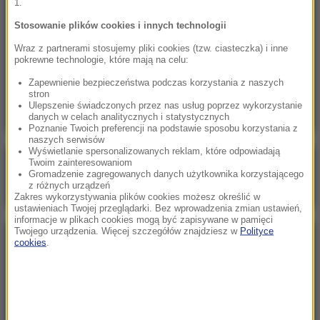
1.
Ukraina wydała zgodę na kolejne ekshumacje i
poszukiwania polskich ofiar
Stosowanie plików cookies i innych technologii
Wraz z partnerami stosujemy pliki cookies (tzw. ciasteczka) i inne
20:07
pokrewne technologie, które mają na celu:
„Nie jest dobrze”. Hunter Biden o stanie
Zapewnienie bezpieczeństwa podczas korzystania z naszych
zdrowotnym ojca
stron
Ulepszenie świadczonych przez nas usług poprzez wykorzystanie
danych w celach analitycznych i statystycznych
Poznanie Twoich preferencji na podstawie sposobu korzystania z
naszych serwisów
Wyświetlanie spersonalizowanych reklam, które odpowiadają
Twoim zainteresowaniom
Poranna rozmowa w RMF FM
Gromadzenie zagregowanych danych użytkownika korzystającego
Gościem Marcin Mastalerek
z różnych urządzeń
Zakres wykorzystywania plików cookies możesz określić w
ustawieniach Twojej przeglądarki. Bez wprowadzenia zmian ustawień,
informacje w plikach cookies mogą być zapisywane w pamięci
Twojego urządzenia. Więcej szczegółów znajdziesz w
Polityce
cookies
.
NAJPOPULARNIEJSZE
Sobota, 8 sierpnia 2026 (11:47)
Czekaliśmy na to aż 27 lat. 12 sierpnia 2026 roku
przejdzie do historii