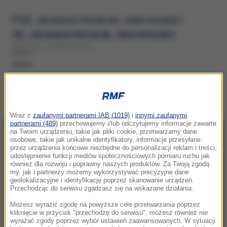
UFF… JAK GORĄCO! PRZYDA SIĘ… CIEPŁY PRYSZNIC?
NIEDZIELA, 2 SIERPNIA (02:43)
WANNA
Wraz z
zaufanymi partnerami IAB (1019)
i
innymi zaufanymi
partnerami (489)
przechowujemy i/lub odczytujemy informacje zawarte
na Twoim urządzeniu, takie jak pliki cookie, przetwarzamy dane
NAJNOWSZE
osobowe, takie jak unikalne identyfikatory, informacje przesyłane
przez urządzenia końcowe niezbędne do personalizacji reklam i treści,
udostępnienie funkcji mediów społecznościowych pomiaru ruchu jak
02:15
również dla rozwoju i poprawny naszych produktów. Za Twoją zgodą
my, jak i partnerzy możemy wykorzystywać precyzyjne dane
Nosisz soczewki kontaktowe i pływasz w
geolokalizacyjne i identyfikację poprzez skanowanie urządzeń.
morzu? Dramatyczny powrót z
Przechodząc do serwisu zgadzasz się na wskazane działania.
egzotycznych wakacji
Możesz wyrazić zgodę na powyższe cele przetwarzania poprzez
kliknięcie w przycisk "przechodzę do serwisu", możesz również nie
22:46
wyrażać zgody poprzez wybór ustawień zaawansowanych. W sytuacji