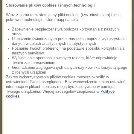
Stosowanie plików cookies i innych technologii
Wraz z partnerami stosujemy pliki cookies (tzw. ciasteczka) i inne
pokrewne technologie, które mają na celu:
Poranna rozmowa w RMF FM
Zapewnienie bezpieczeństwa podczas korzystania z naszych
stron
Gościem Marcin Mastalerek
Ulepszenie świadczonych przez nas usług poprzez wykorzystanie
danych w celach analitycznych i statystycznych
Poznanie Twoich preferencji na podstawie sposobu korzystania z
naszych serwisów
Wyświetlanie spersonalizowanych reklam, które odpowiadają
NAJPOPULARNIEJSZE
Twoim zainteresowaniom
Gromadzenie zagregowanych danych użytkownika korzystającego
z różnych urządzeń
Niedziela, 2 sierpnia 2026 (16:32)
Zakres wykorzystywania plików cookies możesz określić w
ustawieniach Twojej przeglądarki. Bez wprowadzenia zmian ustawień,
Gdzie żyje się najlepiej? Oto raj dla emigrantów
informacje w plikach cookies mogą być zapisywane w pamięci
Twojego urządzenia. Więcej szczegółów znajdziesz w
Polityce
cookies
.
Sobota, 1 sierpnia 2026 (15:39)
Sumy opanowały jezioro Garda. Włosi przygotowali
100 tys. euro dla tych, którzy je złowią
Niedziela, 2 sierpnia 2026 (05:13)