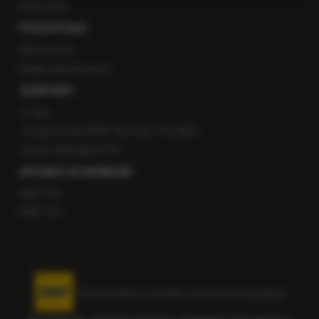
Patronaty
POZOSTAŁE
Newsroom
Radio internetowe
KONTAKT
O nas
Gorąca Linia RMF FM: 600 700 800
email: fakty@rmf.fm
APLIKACJE MOBILNE
RMF FM
RMF ON
Korzystanie z portalu oznacza akceptację