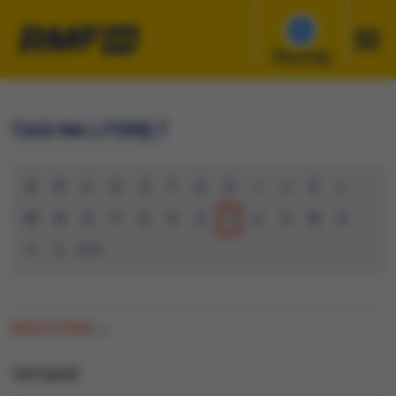
Słuchaj
TAGI NA LITERĘ T
A
B
C
D
E
F
G
H
I
J
K
L
M
N
O
P
Q
R
S
T
U
V
W
X
Y
Z
0-9
WSZYSTKIE
(0)
TATUAZE