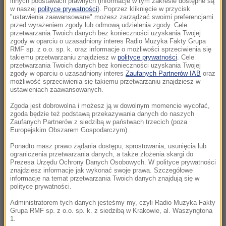
innych podstawach prawnych (informacje w tym zakresie dostępne są
w naszej
polityce prywatności
). Poprzez kliknięcie w przycisk
14:50
"ustawienia zaawansowane" możesz zarządzać swoimi preferencjami
Tajfun Delfin uderzył w Japonię. Tysiące
przed wyrażeniem zgody lub odmową udzielenia zgody. Cele
przetwarzania Twoich danych bez konieczności uzyskania Twojej
domów bez prądu
zgody w oparciu o uzasadniony interes Radio Muzyka Fakty Grupa
RMF sp. z o.o. sp. k. oraz informacje o możliwości sprzeciwienia się
14:32
takiemu przetwarzaniu znajdziesz w
polityce prywatności
. Cele
przetwarzania Twoich danych bez konieczności uzyskania Twojej
Barcelona rezygnuje z meczu. W tle napięcia
zgody w oparciu o uzasadniony interes
Zaufanych Partnerów IAB
oraz
migracyjne
możliwość sprzeciwienia się takiemu przetwarzaniu znajdziesz w
ustawieniach zaawansowanych.
14:19
Zgoda jest dobrowolna i możesz ją w dowolnym momencie wycofać,
TISZA zdecydowała. Jest kandydat na
zgoda będzie też podstawą przekazywania danych do naszych
Zaufanych Partnerów z siedzibą w państwach trzecich (poza
prezydenta Węgier
Europejskim Obszarem Gospodarczym).
Ponadto masz prawo żądania dostępu, sprostowania, usunięcia lub
13:50
ograniczenia przetwarzania danych, a także złożenia skargi do
Wyzywał Ukraińców w Krakowie. Sam zgłosił
Prezesa Urzędu Ochrony Danych Osobowych. W polityce prywatności
się na policję
znajdziesz informacje jak wykonać swoje prawa. Szczegółowe
informacje na temat przetwarzania Twoich danych znajdują się w
polityce prywatności.
13:47
Administratorem tych danych jesteśmy my, czyli Radio Muzyka Fakty
Czekaliśmy na to aż 27 lat. 12 sierpnia 2026
Grupa RMF sp. z o.o. sp. k. z siedzibą w Krakowie, al. Waszyngtona
roku przejdzie do historii
1.