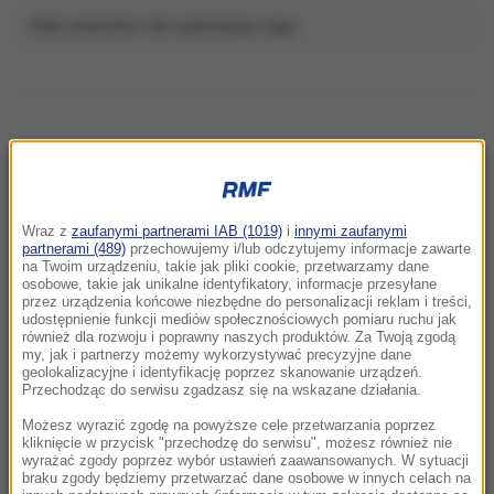
Brak artykułów dla wybranego tagu.
NAJNOWSZE
Wraz z
zaufanymi partnerami IAB (1019)
i
innymi zaufanymi
16:03
partnerami (489)
przechowujemy i/lub odczytujemy informacje zawarte
na Twoim urządzeniu, takie jak pliki cookie, przetwarzamy dane
Dzik zablokował ruch metra w Budapeszcie
osobowe, takie jak unikalne identyfikatory, informacje przesyłane
przez urządzenia końcowe niezbędne do personalizacji reklam i treści,
udostępnienie funkcji mediów społecznościowych pomiaru ruchu jak
15:08
również dla rozwoju i poprawny naszych produktów. Za Twoją zgodą
Bilans strzelaniny rośnie. 12-latka nie przeżyła
my, jak i partnerzy możemy wykorzystywać precyzyjne dane
ataku w szkole
geolokalizacyjne i identyfikację poprzez skanowanie urządzeń.
Przechodząc do serwisu zgadzasz się na wskazane działania.
14:58
Możesz wyrazić zgodę na powyższe cele przetwarzania poprzez
Atak z użyciem noża na 16-latka. Zatrzymano
kliknięcie w przycisk "przechodzę do serwisu", możesz również nie
wyrażać zgody poprzez wybór ustawień zaawansowanych. W sytuacji
dwóch nastolatków
braku zgody będziemy przetwarzać dane osobowe w innych celach na