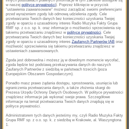
innych podstawach prawnych (informacje w tym zakresie dostępne są
10:05
w naszej
polityce prywatności
). Poprzez kliknięcie w przycisk
"ustawienia zaawansowane" możesz zarządzać swoimi preferencjami
To najmłodszy profesor w historii. Wykłada
przed wyrażeniem zgody lub odmową udzielenia zgody. Cele
inżynierię i studiuje prawo
przetwarzania Twoich danych bez konieczności uzyskania Twojej
zgody w oparciu o uzasadniony interes Radio Muzyka Fakty Grupa
RMF sp. z o.o. sp. k. oraz informacje o możliwości sprzeciwienia się
09:45
takiemu przetwarzaniu znajdziesz w
polityce prywatności
. Cele
7 miliardów mniej w budżecie. Weta
przetwarzania Twoich danych bez konieczności uzyskania Twojej
zgody w oparciu o uzasadniony interes
Zaufanych Partnerów IAB
oraz
Nawrockiego kosztowały Polskę fortunę
możliwość sprzeciwienia się takiemu przetwarzaniu znajdziesz w
ustawieniach zaawansowanych.
09:41
Zgoda jest dobrowolna i możesz ją w dowolnym momencie wycofać,
Pożar centrum handlowego. Nocna akcja
zgoda będzie też podstawą przekazywania danych do naszych
strażaków w Bydgoszczy
Zaufanych Partnerów z siedzibą w państwach trzecich (poza
Europejskim Obszarem Gospodarczym).
09:34
Ponadto masz prawo żądania dostępu, sprostowania, usunięcia lub
ograniczenia przetwarzania danych, a także złożenia skargi do
Dramatyczna akcja ratunkowa w Tatrach.
Prezesa Urzędu Ochrony Danych Osobowych. W polityce prywatności
Polak spadł podczas wspinaczki
znajdziesz informacje jak wykonać swoje prawa. Szczegółowe
informacje na temat przetwarzania Twoich danych znajdują się w
polityce prywatności.
09:34
Chłopiec chciał uciec, Trump go zatrzymał.
Administratorem tych danych jesteśmy my, czyli Radio Muzyka Fakty
Grupa RMF sp. z o.o. sp. k. z siedzibą w Krakowie, al. Waszyngtona
„Nie chcę, żeby spadł ze sceny jak Biden”
1.