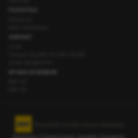
Patronaty
POZOSTAŁE
Newsroom
Radio internetowe
KONTAKT
O nas
Gorąca Linia RMF FM: 600 700 800
email: fakty@rmf.fm
APLIKACJE MOBILNE
RMF FM
RMF ON
Korzystanie z portalu oznacza akceptację
Regulaminu
.
Polityka Cookies
.
SpeakUp
.
Prywatność
.