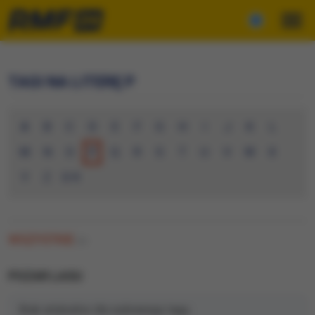
TAGI NA LITERĘ P
A
B
C
D
E
F
G
H
I
J
K
L
M
N
O
P
Q
R
S
T
U
V
W
X
Y
Z
0-9
WSZYSTKIE
(0)
POZAR LASU
Brak artykułów dla wybranego tagu.