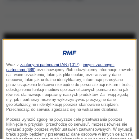
NAJNOWSZE
10:15
Wraz z
zaufanymi partnerami IAB (1017)
i
innymi zaufanymi
Kolorowy ptak w szarej klatce PRL-u.
partnerami (489)
przechowujemy i/lub odczytujemy informacje zawarte
Legenda i prawda o Kalinie Jędrusik
na Twoim urządzeniu, takie jak pliki cookie, przetwarzamy dane
osobowe, takie jak unikalne identyfikatory, informacje przesyłane
przez urządzenia końcowe niezbędne do personalizacji reklam i treści,
10:14
udostępnienie funkcji mediów społecznościowych pomiaru ruchu jak
Niebezpieczne zachowanie kierowcy
również dla rozwoju i poprawny naszych produktów. Za Twoją zgodą
my, jak i partnerzy możemy wykorzystywać precyzyjne dane
miejskiego autobusu. „Zignorował przepisy”
geolokalizacyjne i identyfikację poprzez skanowanie urządzeń.
Przechodząc do serwisu zgadzasz się na wskazane działania.
10:10
Możesz wyrazić zgodę na powyższe cele przetwarzania poprzez
Z jeziora wyłowiono ciało. To mąż włoskiej
kliknięcie w przycisk "przechodzę do serwisu", możesz również nie
wyrażać zgody poprzez wybór ustawień zaawansowanych. W sytuacji
minister
braku zgody będziemy przetwarzać dane osobowe w innych celach na