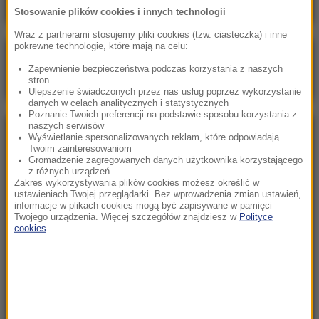
Stosowanie plików cookies i innych technologii
Wraz z partnerami stosujemy pliki cookies (tzw. ciasteczka) i inne
pokrewne technologie, które mają na celu:
Poranna rozmowa w RMF FM
Zapewnienie bezpieczeństwa podczas korzystania z naszych
Gościem Zbigniew Bogucki
stron
Ulepszenie świadczonych przez nas usług poprzez wykorzystanie
danych w celach analitycznych i statystycznych
Poznanie Twoich preferencji na podstawie sposobu korzystania z
naszych serwisów
NAJPOPULARNIEJSZE
Wyświetlanie spersonalizowanych reklam, które odpowiadają
Twoim zainteresowaniom
Gromadzenie zagregowanych danych użytkownika korzystającego
z różnych urządzeń
Sobota, 1 sierpnia 2026 (15:39)
Zakres wykorzystywania plików cookies możesz określić w
Sumy opanowały jezioro Garda. Włosi przygotowali
ustawieniach Twojej przeglądarki. Bez wprowadzenia zmian ustawień,
informacje w plikach cookies mogą być zapisywane w pamięci
100 tys. euro dla tych, którzy je złowią
Twojego urządzenia. Więcej szczegółów znajdziesz w
Polityce
cookies
.
Niedziela, 2 sierpnia 2026 (16:32)
Gdzie żyje się najlepiej? Oto raj dla emigrantów
Niedziela, 2 sierpnia 2026 (05:13)