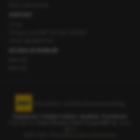
Radio internetowe
KONTAKT
O nas
Gorąca Linia RMF FM: 600 700 800
email: fakty@rmf.fm
APLIKACJE MOBILNE
RMF FM
RMF ON
Korzystanie z portalu oznacza akceptację
Regulaminu
.
Polityka Cookies
.
SpeakUp
.
Prywatność
.
Copyright by
Radio Muzyka Fakty Grupa RMF sp. z o.o.
sp. k.
2009-2026. Wszystkie prawa zastrzeżone.