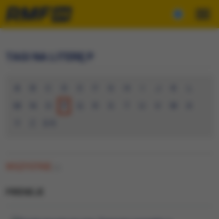
TAGI NA LITERĘ P
A
B
C
D
E
F
G
H
I
J
K
L
M
N
O
P
Q
R
S
T
U
V
W
X
Y
Z
0-9
WSZYSTKIE
(2)
PIRENEJE