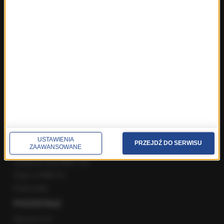
Gość Krzysztofa Ziemca w RMF FM
Rozmowy w Radiu RMF24
SPOŁECZNOŚĆ
Facebook
Twitter
Instagram
YouTube
Kanały RSS
USTAWIENIA
PRZEJDŹ DO SERWISU
POLECANE
ZAAWANSOWANE
Gorąca Linia RMF FM
Staż w RMF24
Patronaty
POZOSTAŁE
Newsroom