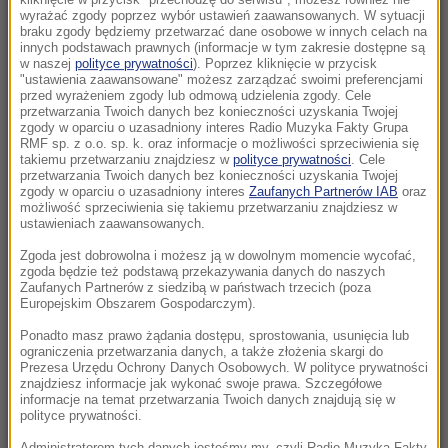
wyrażać zgody poprzez wybór ustawień zaawansowanych. W sytuacji
NAJNOWSZE
braku zgody będziemy przetwarzać dane osobowe w innych celach na
innych podstawach prawnych (informacje w tym zakresie dostępne są
w naszej
polityce prywatności
). Poprzez kliknięcie w przycisk
06:30
"ustawienia zaawansowane" możesz zarządzać swoimi preferencjami
„Na wciśnięcie guzika zrobią coming out”.
przed wyrażeniem zgody lub odmową udzielenia zgody. Cele
przetwarzania Twoich danych bez konieczności uzyskania Twojej
Jeszcze kilku posłów dołączy do Rozwój
zgody w oparciu o uzasadniony interes Radio Muzyka Fakty Grupa
Plus?
RMF sp. z o.o. sp. k. oraz informacje o możliwości sprzeciwienia się
takiemu przetwarzaniu znajdziesz w
polityce prywatności
. Cele
przetwarzania Twoich danych bez konieczności uzyskania Twojej
06:29
zgody w oparciu o uzasadniony interes
Zaufanych Partnerów IAB
oraz
"Lubię grać tym, co mam, ale też tym, czego
możliwość sprzeciwienia się takiemu przetwarzaniu znajdziesz w
ustawieniach zaawansowanych.
mi brakuje". Vincent Cassel w specjalnej
rozmowie z RMF FM
Zgoda jest dobrowolna i możesz ją w dowolnym momencie wycofać,
zgoda będzie też podstawą przekazywania danych do naszych
Zaufanych Partnerów z siedzibą w państwach trzecich (poza
05:55
Europejskim Obszarem Gospodarczym).
Każdego dnia ginie tam średnio jedno
Ponadto masz prawo żądania dostępu, sprostowania, usunięcia lub
dziecko. Szokujące dane UNICEF
ograniczenia przetwarzania danych, a także złożenia skargi do
Prezesa Urzędu Ochrony Danych Osobowych. W polityce prywatności
znajdziesz informacje jak wykonać swoje prawa. Szczegółowe
05:28
informacje na temat przetwarzania Twoich danych znajdują się w
Historyczne rozmowy w Wenezueli. Kraj może
polityce prywatności.
przejść rewolucję
Administratorem tych danych jesteśmy my, czyli Radio Muzyka Fakty