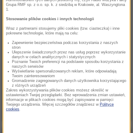
Grupa RMF sp. z o.o. sp. k. z siedzibą w Krakowie, al. Waszyngtona
1.
23:57
Były żołnierz USA przechodzi piekło w Rosji.
Stosowanie plików cookies i innych technologii
Waszyngton naciska na Moskwę
Wraz z partnerami stosujemy pliki cookies (tzw. ciasteczka) i inne
pokrewne technologie, które mają na celu:
23:18
„To był dobry dzień”. Iga Świątek awansowała
Zapewnienie bezpieczeństwa podczas korzystania z naszych
stron
do kolejnej rundy w Toronto
Ulepszenie świadczonych przez nas usług poprzez wykorzystanie
danych w celach analitycznych i statystycznych
Poznanie Twoich preferencji na podstawie sposobu korzystania z
23:08
naszych serwisów
„Są już pewne postępy”. Donald Trump mówił
Wyświetlanie spersonalizowanych reklam, które odpowiadają
Twoim zainteresowaniom
o wojnie w Ukrainie
Gromadzenie zagregowanych danych użytkownika korzystającego
z różnych urządzeń
22:17
Zakres wykorzystywania plików cookies możesz określić w
ustawieniach Twojej przeglądarki. Bez wprowadzenia zmian ustawień,
GKS Katowice w nieciekawej sytuacji przed
informacje w plikach cookies mogą być zapisywane w pamięci
rewanżem z Izraelczykami
Twojego urządzenia. Więcej szczegółów znajdziesz w
Polityce
cookies
.