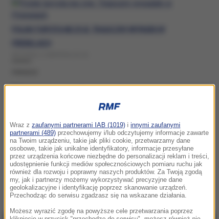
POLSKI TURYSTA NIE ŻYJE. TRAGICZNY WYPADEK W
PIRENEJACH
WCZORAJ, 6 SIERPNIA (19:14)
PIRENEJE
POTĘŻNY POŻAR W PIRENEJACH. FRANCJA ZARZĄDZIŁA
Wraz z
zaufanymi partnerami IAB (1019)
i
innymi zaufanymi
EWAKUACJĘ
partnerami (489)
przechowujemy i/lub odczytujemy informacje zawarte
na Twoim urządzeniu, takie jak pliki cookie, przetwarzamy dane
PONIEDZIAŁEK, 6 LIPCA (08:22)
osobowe, takie jak unikalne identyfikatory, informacje przesyłane
przez urządzenia końcowe niezbędne do personalizacji reklam i treści,
PIRENEJE
udostępnienie funkcji mediów społecznościowych pomiaru ruchu jak
również dla rozwoju i poprawny naszych produktów. Za Twoją zgodą
my, jak i partnerzy możemy wykorzystywać precyzyjne dane
geolokalizacyjne i identyfikację poprzez skanowanie urządzeń.
Przechodząc do serwisu zgadzasz się na wskazane działania.
Możesz wyrazić zgodę na powyższe cele przetwarzania poprzez
kliknięcie w przycisk "przechodzę do serwisu", możesz również nie