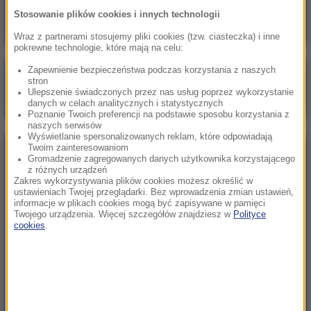
oświadczenie po artykule o Infantino
Stosowanie plików cookies i innych technologii
Wraz z partnerami stosujemy pliki cookies (tzw. ciasteczka) i inne
pokrewne technologie, które mają na celu:
Zapewnienie bezpieczeństwa podczas korzystania z naszych
Poranna rozmowa w RMF FM
stron
Ulepszenie świadczonych przez nas usług poprzez wykorzystanie
Gościem Katarzyna Pełczyńska-Nałęcz
danych w celach analitycznych i statystycznych
Poznanie Twoich preferencji na podstawie sposobu korzystania z
naszych serwisów
Wyświetlanie spersonalizowanych reklam, które odpowiadają
Twoim zainteresowaniom
NAJPOPULARNIEJSZE
Gromadzenie zagregowanych danych użytkownika korzystającego
z różnych urządzeń
Zakres wykorzystywania plików cookies możesz określić w
Sobota, 8 sierpnia 2026 (11:47)
ustawieniach Twojej przeglądarki. Bez wprowadzenia zmian ustawień,
informacje w plikach cookies mogą być zapisywane w pamięci
Czekaliśmy na to aż 27 lat. 12 sierpnia 2026 roku
Twojego urządzenia. Więcej szczegółów znajdziesz w
Polityce
przejdzie do historii
cookies
.
Niedziela, 2 sierpnia 2026 (16:32)
Gdzie żyje się najlepiej? Oto raj dla emigrantów