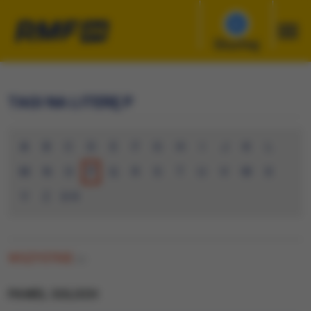
Słuchaj
TAGI NA LITERĘ P
A
B
C
D
E
F
G
H
I
J
K
L
M
N
O
P
Q
R
S
T
U
V
W
X
Y
Z
0-9
WSZYSTKIE
(0)
PAWEL SOLOCH