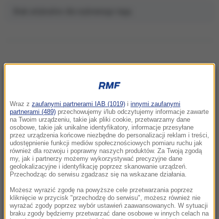
Brak artykułów dla wybranego tagu.
NAJNOWSZE
Wraz z
zaufanymi partnerami IAB (1019)
i
innymi zaufanymi
13:07
partnerami (489)
przechowujemy i/lub odczytujemy informacje zawarte
na Twoim urządzeniu, takie jak pliki cookie, przetwarzamy dane
Czy Polska 2050 przetrwa polityczny
osobowe, takie jak unikalne identyfikatory, informacje przesyłane
kryzys? Na to pytanie odpowie liderka partii
przez urządzenia końcowe niezbędne do personalizacji reklam i treści,
udostępnienie funkcji mediów społecznościowych pomiaru ruchu jak
również dla rozwoju i poprawny naszych produktów. Za Twoją zgodą
12:54
my, jak i partnerzy możemy wykorzystywać precyzyjne dane
Urodzinowa wycieczka zakończona tragedią.
geolokalizacyjne i identyfikację poprzez skanowanie urządzeń.
Przechodząc do serwisu zgadzasz się na wskazane działania.
Katastrofa helikoptera w Brazylii
Możesz wyrazić zgodę na powyższe cele przetwarzania poprzez
12:31
kliknięcie w przycisk "przechodzę do serwisu", możesz również nie
wyrażać zgody poprzez wybór ustawień zaawansowanych. W sytuacji
Kraksa w czasie wyścigu kolarskiego. 17 osób
braku zgody będziemy przetwarzać dane osobowe w innych celach na