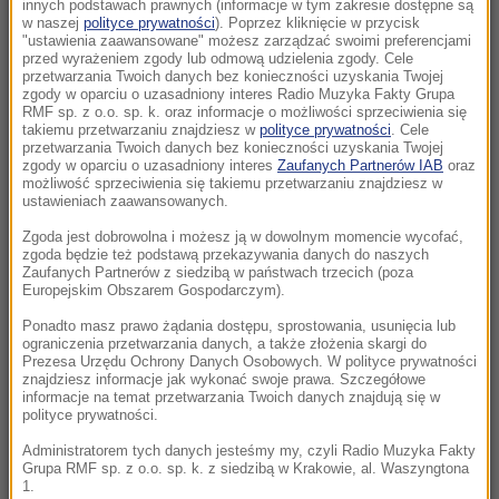
rannych, lądowało LPR
innych podstawach prawnych (informacje w tym zakresie dostępne są
w naszej
polityce prywatności
). Poprzez kliknięcie w przycisk
"ustawienia zaawansowane" możesz zarządzać swoimi preferencjami
12:18
przed wyrażeniem zgody lub odmową udzielenia zgody. Cele
Wieloryb zauważony przy plaży w
przetwarzania Twoich danych bez konieczności uzyskania Twojej
zgody w oparciu o uzasadniony interes Radio Muzyka Fakty Grupa
Międzyzdrojach? Ssak dostał eskortę WOPR
RMF sp. z o.o. sp. k. oraz informacje o możliwości sprzeciwienia się
takiemu przetwarzaniu znajdziesz w
polityce prywatności
. Cele
przetwarzania Twoich danych bez konieczności uzyskania Twojej
12:06
zgody w oparciu o uzasadniony interes
Zaufanych Partnerów IAB
oraz
Zaorał asfalt, usłyszał zarzut. Jest wniosek o
możliwość sprzeciwienia się takiemu przetwarzaniu znajdziesz w
ustawieniach zaawansowanych.
tymczasowy areszt dla rolnika
Zgoda jest dobrowolna i możesz ją w dowolnym momencie wycofać,
11:58
zgoda będzie też podstawą przekazywania danych do naszych
Zaufanych Partnerów z siedzibą w państwach trzecich (poza
Blisko tragedii we Wrocławiu. Samochód na
Europejskim Obszarem Gospodarczym).
krawędzi mostu
Ponadto masz prawo żądania dostępu, sprostowania, usunięcia lub
ograniczenia przetwarzania danych, a także złożenia skargi do
11:31
Prezesa Urzędu Ochrony Danych Osobowych. W polityce prywatności
Atak ukraińskich dronów na Biełgorod. W
znajdziesz informacje jak wykonać swoje prawa. Szczegółowe
informacje na temat przetwarzania Twoich danych znajdują się w
mieście wybuchły pożary
polityce prywatności.
Administratorem tych danych jesteśmy my, czyli Radio Muzyka Fakty
11:28
Grupa RMF sp. z o.o. sp. k. z siedzibą w Krakowie, al. Waszyngtona
„Podważanie autorytetu”. FIFA wydała mocne
1.