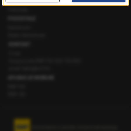
Staż w RMF24
Patronaty
POZOSTAŁE
Newsroom
Radio internetowe
KONTAKT
O nas
Gorąca Linia RMF FM: 600 700 800
email: fakty@rmf.fm
APLIKACJE MOBILNE
RMF FM
RMF ON
Korzystanie z portalu oznacza akceptację