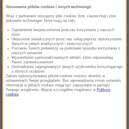
Skala nieprawidłowości na SOR-ach poraża.
Stosowanie plików cookies i innych technologii
Milionowe wypłaty, ponad stugodzinne dyżury
Wraz z partnerami stosujemy pliki cookies (tzw. ciasteczka) i inne
pokrewne technologie, które mają na celu:
Zapewnienie bezpieczeństwa podczas korzystania z naszych
stron
Poranna rozmowa w RMF FM
Ulepszenie świadczonych przez nas usług poprzez wykorzystanie
danych w celach analitycznych i statystycznych
Gościem Marcin Mastalerek
Poznanie Twoich preferencji na podstawie sposobu korzystania z
naszych serwisów
Wyświetlanie spersonalizowanych reklam, które odpowiadają
Twoim zainteresowaniom
Gromadzenie zagregowanych danych użytkownika korzystającego
NAJPOPULARNIEJSZE
z różnych urządzeń
Zakres wykorzystywania plików cookies możesz określić w
ustawieniach Twojej przeglądarki. Bez wprowadzenia zmian ustawień,
informacje w plikach cookies mogą być zapisywane w pamięci
Niedziela, 2 sierpnia 2026 (16:32)
Twojego urządzenia. Więcej szczegółów znajdziesz w
Polityce
Gdzie żyje się najlepiej? Oto raj dla emigrantów
cookies
.
Sobota, 1 sierpnia 2026 (15:39)
Sumy opanowały jezioro Garda. Włosi przygotowali
100 tys. euro dla tych, którzy je złowią