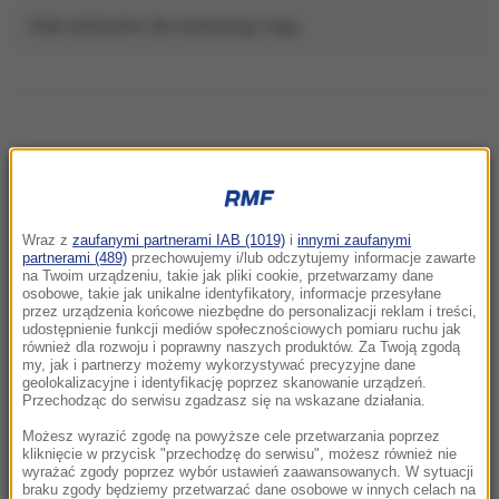
Brak artykułów dla wybranego tagu.
NAJNOWSZE
Wraz z
zaufanymi partnerami IAB (1019)
i
innymi zaufanymi
22:32
partnerami (489)
przechowujemy i/lub odczytujemy informacje zawarte
Hiszpania i Włochy na kursie kolizyjnym.
na Twoim urządzeniu, takie jak pliki cookie, przetwarzamy dane
osobowe, takie jak unikalne identyfikatory, informacje przesyłane
Spór o kontrole graniczne
przez urządzenia końcowe niezbędne do personalizacji reklam i treści,
udostępnienie funkcji mediów społecznościowych pomiaru ruchu jak
również dla rozwoju i poprawny naszych produktów. Za Twoją zgodą
21:41
my, jak i partnerzy możemy wykorzystywać precyzyjne dane
Alarm w Niemczech. Niezidentyfikowane
geolokalizacyjne i identyfikację poprzez skanowanie urządzeń.
drony przeleciały nad „stocznią Patriotów”
Przechodząc do serwisu zgadzasz się na wskazane działania.
Możesz wyrazić zgodę na powyższe cele przetwarzania poprzez
21:38
kliknięcie w przycisk "przechodzę do serwisu", możesz również nie
wyrażać zgody poprzez wybór ustawień zaawansowanych. W sytuacji
Pizza, słoneczna pogoda, Mateusz
braku zgody będziemy przetwarzać dane osobowe w innych celach na