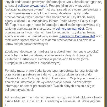
Morawiecki. Były premier spotkał się z
innych podstawach prawnych (informacje w tym zakresie dostępne są
w naszej
polityce prywatności
). Poprzez kliknięcie w przycisk
mieszkańcami Jagodna
"ustawienia zaawansowane" możesz zarządzać swoimi preferencjami
przed wyrażeniem zgody lub odmową udzielenia zgody. Cele
21:11
przetwarzania Twoich danych bez konieczności uzyskania Twojej
zgody w oparciu o uzasadniony interes Radio Muzyka Fakty Grupa
Senat USA przyjął ustawę o „piekielnych”
RMF sp. z o.o. sp. k. oraz informacje o możliwości sprzeciwienia się
sankcjach Grahama na Rosję i Iran
takiemu przetwarzaniu znajdziesz w
polityce prywatności
. Cele
przetwarzania Twoich danych bez konieczności uzyskania Twojej
zgody w oparciu o uzasadniony interes
Zaufanych Partnerów IAB
oraz
21:05
możliwość sprzeciwienia się takiemu przetwarzaniu znajdziesz w
Atak na nastolatka w Kamiennej Górze. Nowe
ustawieniach zaawansowanych.
informacje
Zgoda jest dobrowolna i możesz ją w dowolnym momencie wycofać,
zgoda będzie też podstawą przekazywania danych do naszych
Zaufanych Partnerów z siedzibą w państwach trzecich (poza
20:53
Europejskim Obszarem Gospodarczym).
Chciał dotrzeć do Ceuty na paralotni. Wpadł
do morza
Ponadto masz prawo żądania dostępu, sprostowania, usunięcia lub
ograniczenia przetwarzania danych, a także złożenia skargi do
Prezesa Urzędu Ochrony Danych Osobowych. W polityce prywatności
20:50
znajdziesz informacje jak wykonać swoje prawa. Szczegółowe
informacje na temat przetwarzania Twoich danych znajdują się w
Wyścig o Kraków nabiera tempa. Oto wyniki
polityce prywatności.
nowego sondażu
Administratorem tych danych jesteśmy my, czyli Radio Muzyka Fakty
Grupa RMF sp. z o.o. sp. k. z siedzibą w Krakowie, al. Waszyngtona
20:37
1.