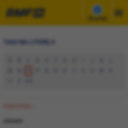
Słuchaj
TAGI NA LITERĘ O
A
B
C
D
E
F
G
H
I
J
K
L
M
N
O
P
Q
R
S
T
U
V
W
X
Y
Z
0-9
WSZYSTKIE
(0)
ORGANY