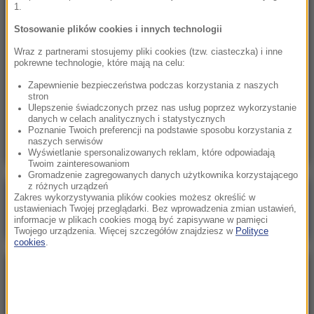
1.
20:50
Stosowanie plików cookies i innych technologii
Wyścig o Kraków nabiera tempa. Oto wyniki
Wraz z partnerami stosujemy pliki cookies (tzw. ciasteczka) i inne
nowego sondażu
pokrewne technologie, które mają na celu:
Zapewnienie bezpieczeństwa podczas korzystania z naszych
20:37
stron
Skala nieprawidłowości na SOR-ach poraża.
Ulepszenie świadczonych przez nas usług poprzez wykorzystanie
danych w celach analitycznych i statystycznych
Milionowe wypłaty, ponad stugodzinne dyżury
Poznanie Twoich preferencji na podstawie sposobu korzystania z
naszych serwisów
Wyświetlanie spersonalizowanych reklam, które odpowiadają
Twoim zainteresowaniom
Gromadzenie zagregowanych danych użytkownika korzystającego
z różnych urządzeń
Poranna rozmowa w RMF FM
Zakres wykorzystywania plików cookies możesz określić w
ustawieniach Twojej przeglądarki. Bez wprowadzenia zmian ustawień,
Gościem Marcin Mastalerek
informacje w plikach cookies mogą być zapisywane w pamięci
Twojego urządzenia. Więcej szczegółów znajdziesz w
Polityce
cookies
.
NAJPOPULARNIEJSZE
Niedziela, 2 sierpnia 2026 (16:32)