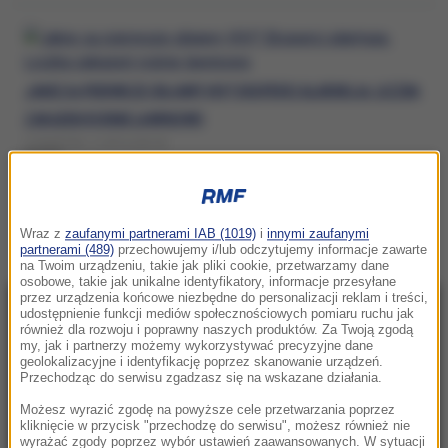
JAKIE SĄ PIERWSZE OBJAWY HIV? EKSPERCI ALARMUJĄ: LICZBA
ZAKAŻEŃ ROŚNIE LAWINOWO
CZWARTEK, 2 LIPCA (09:24)
OBJAWY HIV
Wraz z
zaufanymi partnerami IAB (1019)
i
innymi zaufanymi
partnerami (489)
przechowujemy i/lub odczytujemy informacje zawarte
na Twoim urządzeniu, takie jak pliki cookie, przetwarzamy dane
osobowe, takie jak unikalne identyfikatory, informacje przesyłane
przez urządzenia końcowe niezbędne do personalizacji reklam i treści,
udostępnienie funkcji mediów społecznościowych pomiaru ruchu jak
NAJNOWSZE
również dla rozwoju i poprawny naszych produktów. Za Twoją zgodą
my, jak i partnerzy możemy wykorzystywać precyzyjne dane
geolokalizacyjne i identyfikację poprzez skanowanie urządzeń.
22:32
Przechodząc do serwisu zgadzasz się na wskazane działania.
Hiszpania i Włochy na kursie kolizyjnym.
Możesz wyrazić zgodę na powyższe cele przetwarzania poprzez
Spór o kontrole graniczne
kliknięcie w przycisk "przechodzę do serwisu", możesz również nie
wyrażać zgody poprzez wybór ustawień zaawansowanych. W sytuacji