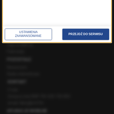
Instagram
YouTube
Kanały RSS
POLECANE
USTAWIENIA
PRZEJDŹ DO SERWISU
ZAAWANSOWANE
Gorąca Linia RMF FM
Staż w RMF24
Patronaty
POZOSTAŁE
Newsroom
Radio internetowe
KONTAKT
O nas
Gorąca Linia RMF FM: 600 700 800
email: fakty@rmf.fm
APLIKACJE MOBILNE