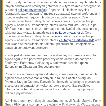
braku zgody będziemy przetwarzać dane osobowe w innych celach na
21:41
innych podstawach prawnych (informacje w tym zakresie dostępne są
Alarm w Niemczech. Niezidentyfikowane
w naszej
polityce prywatności
). Poprzez kliknięcie w przycisk
drony przeleciały nad „stocznią Patriotów”
"ustawienia zaawansowane" możesz zarządzać swoimi preferencjami
przed wyrażeniem zgody lub odmową udzielenia zgody. Cele
przetwarzania Twoich danych bez konieczności uzyskania Twojej
21:38
zgody w oparciu o uzasadniony interes Radio Muzyka Fakty Grupa
RMF sp. z o.o. sp. k. oraz informacje o możliwości sprzeciwienia się
Pizza, słoneczna pogoda, Mateusz
takiemu przetwarzaniu znajdziesz w
polityce prywatności
. Cele
Morawiecki. Były premier spotkał się z
przetwarzania Twoich danych bez konieczności uzyskania Twojej
zgody w oparciu o uzasadniony interes
Zaufanych Partnerów IAB
oraz
mieszkańcami Jagodna
możliwość sprzeciwienia się takiemu przetwarzaniu znajdziesz w
ustawieniach zaawansowanych.
21:11
Zgoda jest dobrowolna i możesz ją w dowolnym momencie wycofać,
Senat USA przyjął ustawę o „piekielnych”
zgoda będzie też podstawą przekazywania danych do naszych
sankcjach Grahama na Rosję i Iran
Zaufanych Partnerów z siedzibą w państwach trzecich (poza
Europejskim Obszarem Gospodarczym).
21:05
Ponadto masz prawo żądania dostępu, sprostowania, usunięcia lub
Atak na nastolatka w Kamiennej Górze. Nowe
ograniczenia przetwarzania danych, a także złożenia skargi do
Prezesa Urzędu Ochrony Danych Osobowych. W polityce prywatności
informacje
znajdziesz informacje jak wykonać swoje prawa. Szczegółowe
informacje na temat przetwarzania Twoich danych znajdują się w
polityce prywatności.
20:53
Chciał dotrzeć do Ceuty na paralotni. Wpadł
Administratorem tych danych jesteśmy my, czyli Radio Muzyka Fakty
do morza
Grupa RMF sp. z o.o. sp. k. z siedzibą w Krakowie, al. Waszyngtona