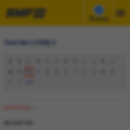
Słuchaj
TAGI NA LITERĘ O
A
B
C
D
E
F
G
H
I
J
K
L
M
N
O
P
Q
R
S
T
U
V
W
X
Y
Z
0-9
WSZYSTKIE
(1)
OBJAWY HIV