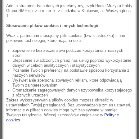
23:57
Administratorem tych danych jesteśmy my, czyli Radio Muzyka Fakty
Były żołnierz USA przechodzi piekło w Rosji.
Grupa RMF sp. z o.o. sp. k. z siedzibą w Krakowie, al. Waszyngtona
1.
Waszyngton naciska na Moskwę
Stosowanie plików cookies i innych technologii
23:18
Wraz z partnerami stosujemy pliki cookies (tzw. ciasteczka) i inne
„To był dobry dzień”. Iga Świątek awansowała
pokrewne technologie, które mają na celu:
do kolejnej rundy w Toronto
Zapewnienie bezpieczeństwa podczas korzystania z naszych
stron
23:08
Ulepszenie świadczonych przez nas usług poprzez wykorzystanie
„Są już pewne postępy”. Donald Trump mówił
danych w celach analitycznych i statystycznych
Poznanie Twoich preferencji na podstawie sposobu korzystania z
o wojnie w Ukrainie
naszych serwisów
Wyświetlanie spersonalizowanych reklam, które odpowiadają
Twoim zainteresowaniom
22:17
Gromadzenie zagregowanych danych użytkownika korzystającego
GKS Katowice w nieciekawej sytuacji przed
z różnych urządzeń
Zakres wykorzystywania plików cookies możesz określić w
rewanżem z Izraelczykami
ustawieniach Twojej przeglądarki. Bez wprowadzenia zmian ustawień,
informacje w plikach cookies mogą być zapisywane w pamięci
21:42
Twojego urządzenia. Więcej szczegółów znajdziesz w
Polityce
cookies
.
Raków bezbramkowo remisuje. Sprawa
awansu otwarta