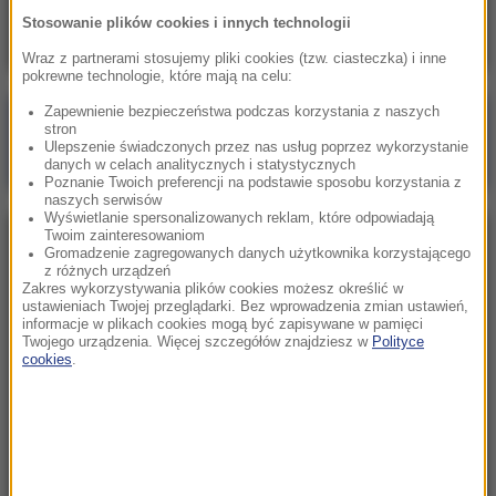
odpowiedź MSZ na słowa Zacharowej
Stosowanie plików cookies i innych technologii
Wraz z partnerami stosujemy pliki cookies (tzw. ciasteczka) i inne
pokrewne technologie, które mają na celu:
Zapewnienie bezpieczeństwa podczas korzystania z naszych
Poranna rozmowa w RMF FM
stron
Ulepszenie świadczonych przez nas usług poprzez wykorzystanie
Gościem Marcin Mastalerek
danych w celach analitycznych i statystycznych
Poznanie Twoich preferencji na podstawie sposobu korzystania z
naszych serwisów
Wyświetlanie spersonalizowanych reklam, które odpowiadają
Twoim zainteresowaniom
NAJPOPULARNIEJSZE
Gromadzenie zagregowanych danych użytkownika korzystającego
z różnych urządzeń
Zakres wykorzystywania plików cookies możesz określić w
Niedziela, 2 sierpnia 2026 (16:32)
ustawieniach Twojej przeglądarki. Bez wprowadzenia zmian ustawień,
informacje w plikach cookies mogą być zapisywane w pamięci
Gdzie żyje się najlepiej? Oto raj dla emigrantów
Twojego urządzenia. Więcej szczegółów znajdziesz w
Polityce
cookies
.
Sobota, 1 sierpnia 2026 (15:39)
Sumy opanowały jezioro Garda. Włosi przygotowali
100 tys. euro dla tych, którzy je złowią