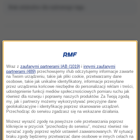
Brak artykułów dla wybranego tagu.
NAJNOWSZE
Wraz z
zaufanymi partnerami IAB (1019)
i
innymi zaufanymi
18:00
partnerami (489)
przechowujemy i/lub odczytujemy informacje zawarte
na Twoim urządzeniu, takie jak pliki cookie, przetwarzamy dane
Dwoje dzieci topiło się w zbiorniku
osobowe, takie jak unikalne identyfikatory, informacje przesyłane
przeciwpożarowym
przez urządzenia końcowe niezbędne do personalizacji reklam i treści,
udostępnienie funkcji mediów społecznościowych pomiaru ruchu jak
również dla rozwoju i poprawny naszych produktów. Za Twoją zgodą
17:32
my, jak i partnerzy możemy wykorzystywać precyzyjne dane
Pożar nad jeziorem Garda. Ewakuacja,
geolokalizacyjne i identyfikację poprzez skanowanie urządzeń.
Przechodząc do serwisu zgadzasz się na wskazane działania.
"przerażające sceny”
Możesz wyrazić zgodę na powyższe cele przetwarzania poprzez
17:31
kliknięcie w przycisk "przechodzę do serwisu", możesz również nie
wyrażać zgody poprzez wybór ustawień zaawansowanych. W sytuacji
Ognisko gruźlicy w warszawskiej placówce.
braku zgody będziemy przetwarzać dane osobowe w innych celach na