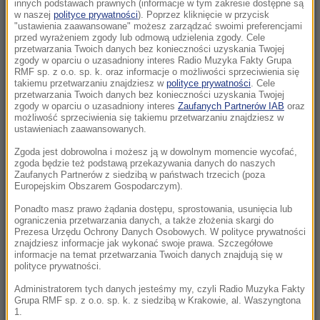
Dzieci objęte diagnostyką
innych podstawach prawnych (informacje w tym zakresie dostępne są
w naszej
polityce prywatności
). Poprzez kliknięcie w przycisk
"ustawienia zaawansowane" możesz zarządzać swoimi preferencjami
17:17
przed wyrażeniem zgody lub odmową udzielenia zgody. Cele
Dunaj wysycha i odsłania nazistowskie wraki.
przetwarzania Twoich danych bez konieczności uzyskania Twojej
zgody w oparciu o uzasadniony interes Radio Muzyka Fakty Grupa
W środku wciąż jest amunicja
RMF sp. z o.o. sp. k. oraz informacje o możliwości sprzeciwienia się
takiemu przetwarzaniu znajdziesz w
polityce prywatności
. Cele
przetwarzania Twoich danych bez konieczności uzyskania Twojej
17:09
zgody w oparciu o uzasadniony interes
Zaufanych Partnerów IAB
oraz
Protest przeciw fasiągom do Morskiego Oka.
możliwość sprzeciwienia się takiemu przetwarzaniu znajdziesz w
ustawieniach zaawansowanych.
Wozacy odpierają zarzuty
Zgoda jest dobrowolna i możesz ją w dowolnym momencie wycofać,
17:05
zgoda będzie też podstawą przekazywania danych do naszych
Zaufanych Partnerów z siedzibą w państwach trzecich (poza
Oto nowy najdroższy kraj na świecie.
Europejskim Obszarem Gospodarczym).
Turystyczny boom nakręca spiralę cen
Ponadto masz prawo żądania dostępu, sprostowania, usunięcia lub
ograniczenia przetwarzania danych, a także złożenia skargi do
16:38
Prezesa Urzędu Ochrony Danych Osobowych. W polityce prywatności
Nocował tu Obama, Chaplin i królowa Elżbieta
znajdziesz informacje jak wykonać swoje prawa. Szczegółowe
informacje na temat przetwarzania Twoich danych znajdują się w
II. Symbol luksusu na sprzedaż
polityce prywatności.
Administratorem tych danych jesteśmy my, czyli Radio Muzyka Fakty
16:27
Grupa RMF sp. z o.o. sp. k. z siedzibą w Krakowie, al. Waszyngtona
"Rosja wygraża i atakuje sąsiadów". Mocna
1.