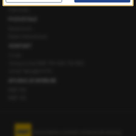
Staż w RMF24
Patronaty
POZOSTAŁE
Newsroom
Radio internetowe
KONTAKT
O nas
Gorąca Linia RMF FM: 600 700 800
email: fakty@rmf.fm
APLIKACJE MOBILNE
RMF FM
RMF ON
Korzystanie z portalu oznacza akceptację