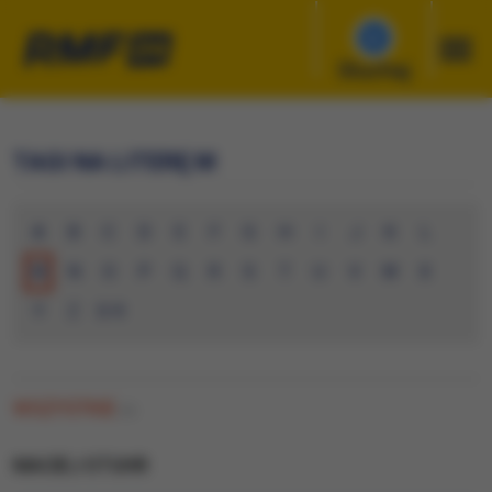
Słuchaj
TAGI NA LITERĘ M
A
B
C
D
E
F
G
H
I
J
K
L
M
N
O
P
Q
R
S
T
U
V
W
X
Y
Z
0-9
WSZYSTKIE
(0)
MACIEJ STUHR