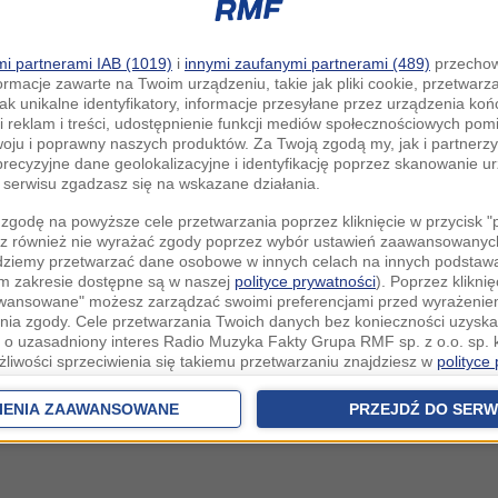
i partnerami IAB (1019)
i
innymi zaufanymi partnerami (489)
przechow
ormacje zawarte na Twoim urządzeniu, takie jak pliki cookie, przetwar
jak unikalne identyfikatory, informacje przesyłane przez urządzenia k
i reklam i treści, udostępnienie funkcji mediów społecznościowych pom
woju i poprawny naszych produktów. Za Twoją zgodą my, jak i partner
recyzyjne dane geolokalizacyjne i identyfikację poprzez skanowanie u
serwisu zgadzasz się na wskazane działania.
zgodę na powyższe cele przetwarzania poprzez kliknięcie w przycisk 
z również nie wyrażać zgody poprzez wybór ustawień zaawansowanych
dziemy przetwarzać dane osobowe w innych celach na innych podsta
ym zakresie dostępne są w naszej
polityce prywatności
). Poprzez kliknię
awansowane" możesz zarządzać swoimi preferencjami przed wyrażenie
ia zgody. Cele przetwarzania Twoich danych bez konieczności uzyska
 o uzasadniony interes Radio Muzyka Fakty Grupa RMF sp. z o.o. sp. k
żliwości sprzeciwienia się takiemu przetwarzaniu znajdziesz w
polityce
nia Twoich danych bez konieczności uzyskania Twojej zgody w oparci
ch Partnerów IAB
oraz możliwość sprzeciwienia się takiemu przetwarza
IENIA ZAAWANSOWANE
PRZEJDŹ DO SERW
aawansowanych.
rowolna i możesz ją w dowolnym momencie wycofać, zgoda będzie też
anych do naszych Zaufanych Partnerów z siedzibą w państwach trzec