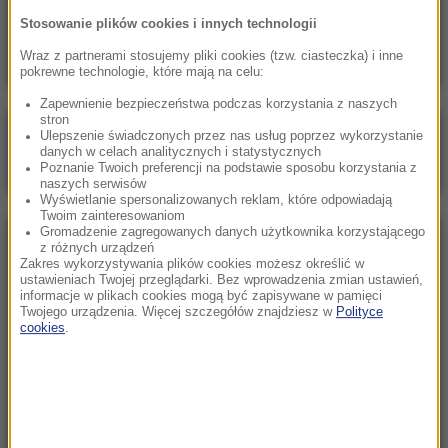
„Nie jest dobrze”. Hunter Biden o stanie
Stosowanie plików cookies i innych technologii
zdrowotnym ojca
Wraz z partnerami stosujemy pliki cookies (tzw. ciasteczka) i inne
pokrewne technologie, które mają na celu:
Zapewnienie bezpieczeństwa podczas korzystania z naszych
stron
Poranna rozmowa w RMF FM
Ulepszenie świadczonych przez nas usług poprzez wykorzystanie
danych w celach analitycznych i statystycznych
Gościem Marcin Mastalerek
Poznanie Twoich preferencji na podstawie sposobu korzystania z
naszych serwisów
Wyświetlanie spersonalizowanych reklam, które odpowiadają
Twoim zainteresowaniom
Gromadzenie zagregowanych danych użytkownika korzystającego
NAJPOPULARNIEJSZE
z różnych urządzeń
Zakres wykorzystywania plików cookies możesz określić w
ustawieniach Twojej przeglądarki. Bez wprowadzenia zmian ustawień,
informacje w plikach cookies mogą być zapisywane w pamięci
Sobota, 8 sierpnia 2026 (11:47)
Twojego urządzenia. Więcej szczegółów znajdziesz w
Polityce
Czekaliśmy na to aż 27 lat. 12 sierpnia 2026 roku
cookies
.
przejdzie do historii
Niedziela, 2 sierpnia 2026 (16:32)
Gdzie żyje się najlepiej? Oto raj dla emigrantów