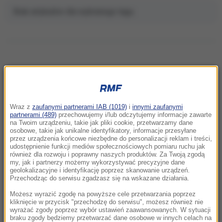
Brak artykułów dla wybranego tagu.
NAJNOWSZE
Wraz z
zaufanymi partnerami IAB (1019)
i
innymi zaufanymi
02:15
partnerami (489)
przechowujemy i/lub odczytujemy informacje zawarte
Nosisz soczewki kontaktowe i pływasz w
na Twoim urządzeniu, takie jak pliki cookie, przetwarzamy dane
osobowe, takie jak unikalne identyfikatory, informacje przesyłane
morzu? Dramatyczny powrót z
przez urządzenia końcowe niezbędne do personalizacji reklam i treści,
egzotycznych wakacji
udostępnienie funkcji mediów społecznościowych pomiaru ruchu jak
również dla rozwoju i poprawny naszych produktów. Za Twoją zgodą
my, jak i partnerzy możemy wykorzystywać precyzyjne dane
22:46
geolokalizacyjne i identyfikację poprzez skanowanie urządzeń.
Pentagon odsuwa ważnego generała.
Przechodząc do serwisu zgadzasz się na wskazane działania.
Dowodził operacjami w Europie
Możesz wyrazić zgodę na powyższe cele przetwarzania poprzez
kliknięcie w przycisk "przechodzę do serwisu", możesz również nie
wyrażać zgody poprzez wybór ustawień zaawansowanych. W sytuacji
21:58
braku zgody będziemy przetwarzać dane osobowe w innych celach na