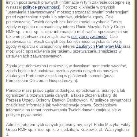
Jeden z chłopców jest w stanie krytycznym
innych podstawach prawnych (informacje w tym zakresie dostępne są
w naszej
polityce prywatności
). Poprzez kliknięcie w przycisk
"ustawienia zaawansowane" możesz zarządzać swoimi preferencjami
13:44
przed wyrażeniem zgody lub odmową udzielenia zgody. Cele
Włodzimierz Rezner nie żyje. Odszedł
przetwarzania Twoich danych bez konieczności uzyskania Twojej
zgody w oparciu o uzasadniony interes Radio Muzyka Fakty Grupa
legendarny komentator sportowy i pasjonat
RMF sp. z o.o. sp. k. oraz informacje o możliwości sprzeciwienia się
kolarstwa
takiemu przetwarzaniu znajdziesz w
polityce prywatności
. Cele
przetwarzania Twoich danych bez konieczności uzyskania Twojej
zgody w oparciu o uzasadniony interes
Zaufanych Partnerów IAB
oraz
13:07
możliwość sprzeciwienia się takiemu przetwarzaniu znajdziesz w
Czy Polska 2050 przetrwa polityczny kryzys?
ustawieniach zaawansowanych.
Na to pytanie odpowie liderka partii
Zgoda jest dobrowolna i możesz ją w dowolnym momencie wycofać,
zgoda będzie też podstawą przekazywania danych do naszych
Zaufanych Partnerów z siedzibą w państwach trzecich (poza
12:54
Europejskim Obszarem Gospodarczym).
Urodzinowa wycieczka zakończona tragedią.
Katastrofa helikoptera w Brazylii
Ponadto masz prawo żądania dostępu, sprostowania, usunięcia lub
ograniczenia przetwarzania danych, a także złożenia skargi do
Prezesa Urzędu Ochrony Danych Osobowych. W polityce prywatności
12:31
znajdziesz informacje jak wykonać swoje prawa. Szczegółowe
informacje na temat przetwarzania Twoich danych znajdują się w
Kraksa w czasie wyścigu kolarskiego. 19 osób
polityce prywatności.
rannych, lądowało LPR
Administratorem tych danych jesteśmy my, czyli Radio Muzyka Fakty
Grupa RMF sp. z o.o. sp. k. z siedzibą w Krakowie, al. Waszyngtona
12:18
1.