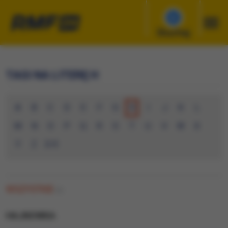
Słuchaj
TAGI NA LITERĘ H
A
B
C
D
E
F
G
H
I
J
K
L
M
N
O
P
Q
R
S
T
U
V
W
X
Y
Z
0-9
WSZYSTKIE
(0)
HAJNOWKA