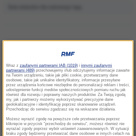
Brak artykułów dla wybranego tagu.
NAJNOWSZE
Wraz z
zaufanymi partnerami IAB (1019)
i
innymi zaufanymi
15:04
partnerami (489)
przechowujemy i/lub odczytujemy informacje zawarte
„Pokażemy go na ulicach”. Iran odpowiada
na Twoim urządzeniu, takie jak pliki cookie, przetwarzamy dane
osobowe, takie jak unikalne identyfikatory, informacje przesyłane
na spekulacje o Chameneim
przez urządzenia końcowe niezbędne do personalizacji reklam i treści,
udostępnienie funkcji mediów społecznościowych pomiaru ruchu jak
również dla rozwoju i poprawny naszych produktów. Za Twoją zgodą
14:50
my, jak i partnerzy możemy wykorzystywać precyzyjne dane
Mocny cios dla koalicji. Polacy ocenili rząd
geolokalizacyjne i identyfikację poprzez skanowanie urządzeń.
Donalda Tuska
Przechodząc do serwisu zgadzasz się na wskazane działania.
Możesz wyrazić zgodę na powyższe cele przetwarzania poprzez
14:14
kliknięcie w przycisk "przechodzę do serwisu", możesz również nie
wyrażać zgody poprzez wybór ustawień zaawansowanych. W sytuacji
Bracia topili się w zbiorniku. Prokuratura:
braku zgody będziemy przetwarzać dane osobowe w innych celach na