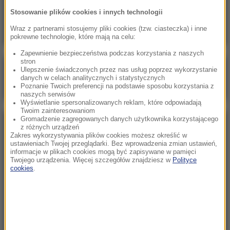
Wieloryb zauważony przy plaży w
Stosowanie plików cookies i innych technologii
Międzyzdrojach? Ssak dostał eskortę WOPR
Wraz z partnerami stosujemy pliki cookies (tzw. ciasteczka) i inne
pokrewne technologie, które mają na celu:
Zapewnienie bezpieczeństwa podczas korzystania z naszych
stron
Poranna rozmowa w RMF FM
Ulepszenie świadczonych przez nas usług poprzez wykorzystanie
danych w celach analitycznych i statystycznych
Gościem Katarzyna Pełczyńska-Nałęcz
Poznanie Twoich preferencji na podstawie sposobu korzystania z
naszych serwisów
Wyświetlanie spersonalizowanych reklam, które odpowiadają
Twoim zainteresowaniom
Gromadzenie zagregowanych danych użytkownika korzystającego
NAJPOPULARNIEJSZE
z różnych urządzeń
Zakres wykorzystywania plików cookies możesz określić w
ustawieniach Twojej przeglądarki. Bez wprowadzenia zmian ustawień,
informacje w plikach cookies mogą być zapisywane w pamięci
Sobota, 8 sierpnia 2026 (11:47)
Twojego urządzenia. Więcej szczegółów znajdziesz w
Polityce
Czekaliśmy na to aż 27 lat. 12 sierpnia 2026 roku
cookies
.
przejdzie do historii
Niedziela, 2 sierpnia 2026 (16:32)
Gdzie żyje się najlepiej? Oto raj dla emigrantów