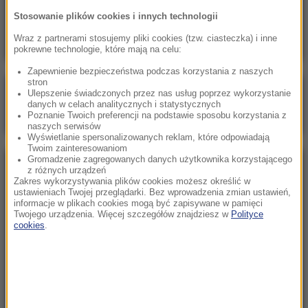
Skala nieprawidłowości na SOR-ach poraża.
Stosowanie plików cookies i innych technologii
Milionowe wypłaty, ponad stugodzinne dyżury
Wraz z partnerami stosujemy pliki cookies (tzw. ciasteczka) i inne
pokrewne technologie, które mają na celu:
Zapewnienie bezpieczeństwa podczas korzystania z naszych
stron
Poranna rozmowa w RMF FM
Ulepszenie świadczonych przez nas usług poprzez wykorzystanie
danych w celach analitycznych i statystycznych
Gościem Marcin Mastalerek
Poznanie Twoich preferencji na podstawie sposobu korzystania z
naszych serwisów
Wyświetlanie spersonalizowanych reklam, które odpowiadają
Twoim zainteresowaniom
Gromadzenie zagregowanych danych użytkownika korzystającego
NAJPOPULARNIEJSZE
z różnych urządzeń
Zakres wykorzystywania plików cookies możesz określić w
ustawieniach Twojej przeglądarki. Bez wprowadzenia zmian ustawień,
informacje w plikach cookies mogą być zapisywane w pamięci
Niedziela, 2 sierpnia 2026 (16:32)
Twojego urządzenia. Więcej szczegółów znajdziesz w
Polityce
Gdzie żyje się najlepiej? Oto raj dla emigrantów
cookies
.
Sobota, 1 sierpnia 2026 (15:39)
Sumy opanowały jezioro Garda. Włosi przygotowali
100 tys. euro dla tych, którzy je złowią