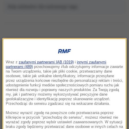
Brak artykułów dla wybranego tagu.
NAJNOWSZE
Wraz z
zaufanymi partnerami IAB (1019)
i
innymi zaufanymi
22:32
partnerami (489)
przechowujemy i/lub odczytujemy informacje zawarte
Hiszpania i Włochy na kursie kolizyjnym.
na Twoim urządzeniu, takie jak pliki cookie, przetwarzamy dane
osobowe, takie jak unikalne identyfikatory, informacje przesyłane
Spór o kontrole graniczne
przez urządzenia końcowe niezbędne do personalizacji reklam i treści,
udostępnienie funkcji mediów społecznościowych pomiaru ruchu jak
również dla rozwoju i poprawny naszych produktów. Za Twoją zgodą
21:41
my, jak i partnerzy możemy wykorzystywać precyzyjne dane
Alarm w Niemczech. Niezidentyfikowane
geolokalizacyjne i identyfikację poprzez skanowanie urządzeń.
drony przeleciały nad „stocznią Patriotów”
Przechodząc do serwisu zgadzasz się na wskazane działania.
Możesz wyrazić zgodę na powyższe cele przetwarzania poprzez
21:38
kliknięcie w przycisk "przechodzę do serwisu", możesz również nie
wyrażać zgody poprzez wybór ustawień zaawansowanych. W sytuacji
Pizza, słoneczna pogoda, Mateusz
braku zgody będziemy przetwarzać dane osobowe w innych celach na