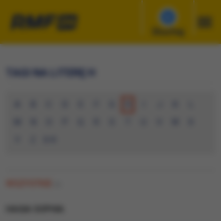
Słuchaj
TAGI NA LITERĘ H
A
B
C
D
E
F
G
H
I
J
K
L
M
N
O
P
Q
R
S
T
U
V
W
X
Y
Z
0-9
WSZYSTKIE
(0)
HAGIA SOPHIA