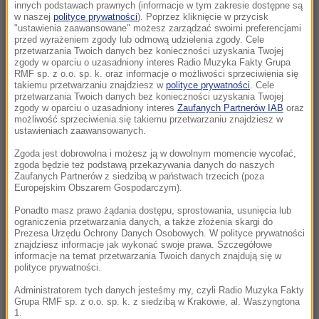
Morawiecki. Były premier spotkał się z
innych podstawach prawnych (informacje w tym zakresie dostępne są
w naszej
polityce prywatności
). Poprzez kliknięcie w przycisk
mieszkańcami Jagodna
"ustawienia zaawansowane" możesz zarządzać swoimi preferencjami
przed wyrażeniem zgody lub odmową udzielenia zgody. Cele
21:11
przetwarzania Twoich danych bez konieczności uzyskania Twojej
zgody w oparciu o uzasadniony interes Radio Muzyka Fakty Grupa
Senat USA przyjął ustawę o „piekielnych”
RMF sp. z o.o. sp. k. oraz informacje o możliwości sprzeciwienia się
sankcjach Grahama na Rosję i Iran
takiemu przetwarzaniu znajdziesz w
polityce prywatności
. Cele
przetwarzania Twoich danych bez konieczności uzyskania Twojej
zgody w oparciu o uzasadniony interes
Zaufanych Partnerów IAB
oraz
21:05
możliwość sprzeciwienia się takiemu przetwarzaniu znajdziesz w
Atak na nastolatka w Kamiennej Górze. Nowe
ustawieniach zaawansowanych.
informacje
Zgoda jest dobrowolna i możesz ją w dowolnym momencie wycofać,
zgoda będzie też podstawą przekazywania danych do naszych
Zaufanych Partnerów z siedzibą w państwach trzecich (poza
20:53
Europejskim Obszarem Gospodarczym).
Chciał dotrzeć do Ceuty na paralotni. Wpadł
do morza
Ponadto masz prawo żądania dostępu, sprostowania, usunięcia lub
ograniczenia przetwarzania danych, a także złożenia skargi do
Prezesa Urzędu Ochrony Danych Osobowych. W polityce prywatności
20:50
znajdziesz informacje jak wykonać swoje prawa. Szczegółowe
informacje na temat przetwarzania Twoich danych znajdują się w
Wyścig o Kraków nabiera tempa. Oto wyniki
polityce prywatności.
nowego sondażu
Administratorem tych danych jesteśmy my, czyli Radio Muzyka Fakty
Grupa RMF sp. z o.o. sp. k. z siedzibą w Krakowie, al. Waszyngtona
20:37
1.