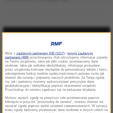
NAJNOWSZE
07:33
Wraz z
zaufanymi partnerami IAB (1017)
i
innymi zaufanymi
USA płacą fortunę za informacje. Chodzi o
partnerami (489)
przechowujemy i/lub odczytujemy informacje zawarte
najpotężniejszy kartel narkotykowy na
na Twoim urządzeniu, takie jak pliki cookie, przetwarzamy dane
osobowe, takie jak unikalne identyfikatory, informacje przesyłane
świecie
przez urządzenia końcowe niezbędne do personalizacji reklam i treści,
udostępnienie funkcji mediów społecznościowych pomiaru ruchu jak
07:32
również dla rozwoju i poprawny naszych produktów. Za Twoją zgodą
my, jak i partnerzy możemy wykorzystywać precyzyjne dane
Pucharowy maraton od 18:00. Cztery polskie
geolokalizacyjne i identyfikację poprzez skanowanie urządzeń.
kluby ruszą do walki o Europę
Przechodząc do serwisu zgadzasz się na wskazane działania.
Możesz wyrazić zgodę na powyższe cele przetwarzania poprzez
07:07
kliknięcie w przycisk "przechodzę do serwisu", możesz również nie
Dwaj młodzi hakerzy w rękach policji. Jak
wyrażać zgody poprzez wybór ustawień zaawansowanych. W sytuacji
braku zgody będziemy przetwarzać dane osobowe w innych celach na
działali?