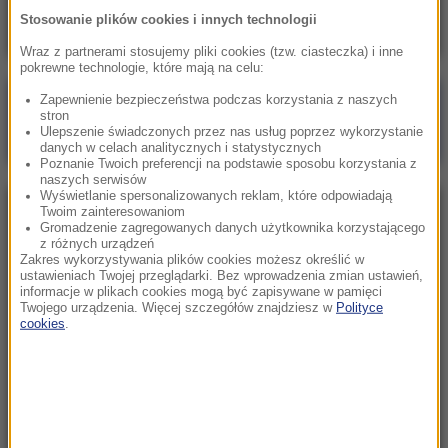
Stosowanie plików cookies i innych technologii
Wraz z partnerami stosujemy pliki cookies (tzw. ciasteczka) i inne
pokrewne technologie, które mają na celu:
Zapewnienie bezpieczeństwa podczas korzystania z naszych
Poranna rozmowa w RMF FM
stron
Ulepszenie świadczonych przez nas usług poprzez wykorzystanie
Gościem Zbigniew Bogucki
danych w celach analitycznych i statystycznych
Poznanie Twoich preferencji na podstawie sposobu korzystania z
naszych serwisów
Wyświetlanie spersonalizowanych reklam, które odpowiadają
Twoim zainteresowaniom
NAJPOPULARNIEJSZE
Gromadzenie zagregowanych danych użytkownika korzystającego
z różnych urządzeń
Zakres wykorzystywania plików cookies możesz określić w
Niedziela, 2 sierpnia 2026 (16:32)
ustawieniach Twojej przeglądarki. Bez wprowadzenia zmian ustawień,
informacje w plikach cookies mogą być zapisywane w pamięci
Gdzie żyje się najlepiej? Oto raj dla emigrantów
Twojego urządzenia. Więcej szczegółów znajdziesz w
Polityce
cookies
.
Sobota, 1 sierpnia 2026 (15:39)
Sumy opanowały jezioro Garda. Włosi przygotowali
100 tys. euro dla tych, którzy je złowią