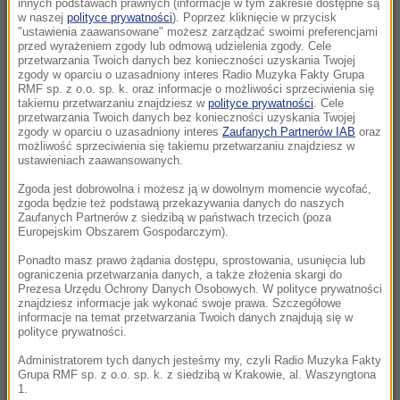
innych podstawach prawnych (informacje w tym zakresie dostępne są
w naszej
polityce prywatności
). Poprzez kliknięcie w przycisk
"ustawienia zaawansowane" możesz zarządzać swoimi preferencjami
07:00
przed wyrażeniem zgody lub odmową udzielenia zgody. Cele
Karol Nawrocki oczami Polaków. Jak oceniają
przetwarzania Twoich danych bez konieczności uzyskania Twojej
zgody w oparciu o uzasadniony interes Radio Muzyka Fakty Grupa
go po roku?
RMF sp. z o.o. sp. k. oraz informacje o możliwości sprzeciwienia się
takiemu przetwarzaniu znajdziesz w
polityce prywatności
. Cele
06:59
przetwarzania Twoich danych bez konieczności uzyskania Twojej
zgody w oparciu o uzasadniony interes
Zaufanych Partnerów IAB
oraz
Dron z zapalnikiem znaleziony na lotnisku.
możliwość sprzeciwienia się takiemu przetwarzaniu znajdziesz w
Szef MSW bije na alarm
ustawieniach zaawansowanych.
Zgoda jest dobrowolna i możesz ją w dowolnym momencie wycofać,
06:48
zgoda będzie też podstawą przekazywania danych do naszych
Będą dwa nowe święta państwowe? „W
Zaufanych Partnerów z siedzibą w państwach trzecich (poza
Europejskim Obszarem Gospodarczym).
resorcie kultury trwają prace”
Ponadto masz prawo żądania dostępu, sprostowania, usunięcia lub
ograniczenia przetwarzania danych, a także złożenia skargi do
06:38
Prezesa Urzędu Ochrony Danych Osobowych. W polityce prywatności
Kapibary odwiedziły parlament w Brazylii.
znajdziesz informacje jak wykonać swoje prawa. Szczegółowe
Nagranie hitem sieci
informacje na temat przetwarzania Twoich danych znajdują się w
polityce prywatności.
06:26
Administratorem tych danych jesteśmy my, czyli Radio Muzyka Fakty
Grupa RMF sp. z o.o. sp. k. z siedzibą w Krakowie, al. Waszyngtona
Ten obraz pobił historyczny rekord.
1.
Zdetronizował Picassa