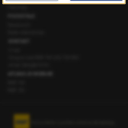
Patronaty
POZOSTAŁE
Newsroom
Radio internetowe
KONTAKT
O nas
Gorąca Linia RMF FM: 600 700 800
email: fakty@rmf.fm
APLIKACJE MOBILNE
RMF FM
RMF ON
Korzystanie z portalu oznacza akceptację