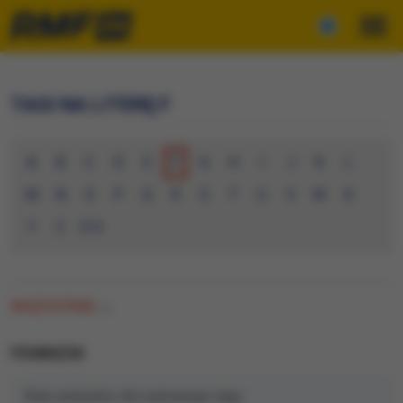
TAGI NA LITERĘ F
A
B
C
D
E
F
G
H
I
J
K
L
M
N
O
P
Q
R
S
T
U
V
W
X
Y
Z
0-9
WSZYSTKIE
(0)
FEMINIZM
Brak artykułów dla wybranego tagu.