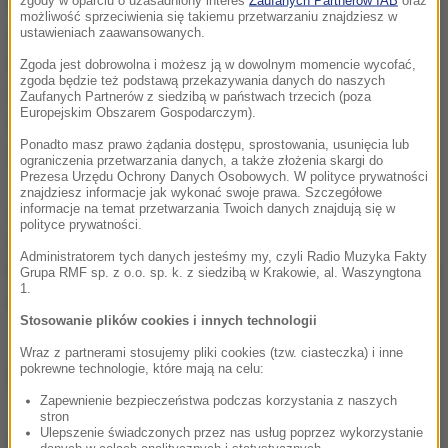
wyrównania, jeśli udowodnią, że choroba miała
zgody w oparciu o uzasadniony interes
Zaufanych Partnerów IAB
oraz
możliwość sprzeciwienia się takiemu przetwarzaniu znajdziesz w
związek ze służbą
- powiedział RMF FM Mariusz Tyl
ustawieniach zaawansowanych.
szef związku w Straży Granicznej.
To nie jest tak, że
Zgoda jest dobrowolna i możesz ją w dowolnym momencie wycofać,
zgoda będzie też podstawą przekazywania danych do naszych
ubezpieczenie jest po to, żeby funkcjonariusze na
Zaufanych Partnerów z siedzibą w państwach trzecich (poza
Europejskim Obszarem Gospodarczym).
nim zarabiali. Oni mają mieć rekompensatę tylko za
Ponadto masz prawo żądania dostępu, sprostowania, usunięcia lub
to, co utracili z powodu zwolnienia
- dodaje.
ograniczenia przetwarzania danych, a także złożenia skargi do
Prezesa Urzędu Ochrony Danych Osobowych. W polityce prywatności
znajdziesz informacje jak wykonać swoje prawa. Szczegółowe
Jeżeli pracodawca uzna, że zwolnienie miało
informacje na temat przetwarzania Twoich danych znajdują się w
polityce prywatności.
związek ze służbą i wypłaci pełną pensję,
Administratorem tych danych jesteśmy my, czyli Radio Muzyka Fakty
funkcjonariusz będzie musiał zwrócić świadczenie z
Grupa RMF sp. z o.o. sp. k. z siedzibą w Krakowie, al. Waszyngtona
1.
ubezpieczenia.
Stosowanie plików cookies i innych technologii
Wraz z partnerami stosujemy pliki cookies (tzw. ciasteczka) i inne
pokrewne technologie, które mają na celu:
Źródło: RMF FM
Zapewnienie bezpieczeństwa podczas korzystania z naszych
stron
Ulepszenie świadczonych przez nas usług poprzez wykorzystanie
chcesz widzieć więcej artykułów od RMF24?
dodaj w