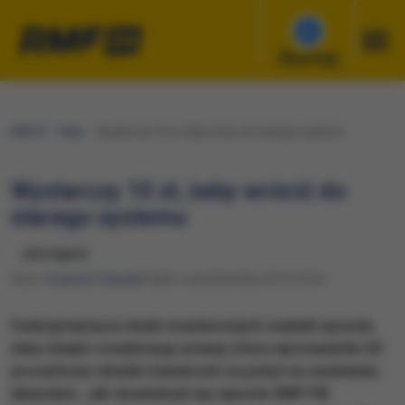
Słuchaj
RMF24
Fakty
Wystarczy 10 zł, żeby wrócić do starego systemu
Wystarczy 10 zł, żeby wrócić do
starego systemu
udostępnij
Autor:
Krzysztof Zasada
Piątek, 3 października 2014 (14:35)
Funkcjonariusze służb mundurowych znaleźli sposób,
żeby obejść nowelizację ustawy, która wprowadziła 20-
procentowe obniżki świadczeń za pobyt na zwolnieniu
lekarskim. Jak dowiedział się reporter RMF FM