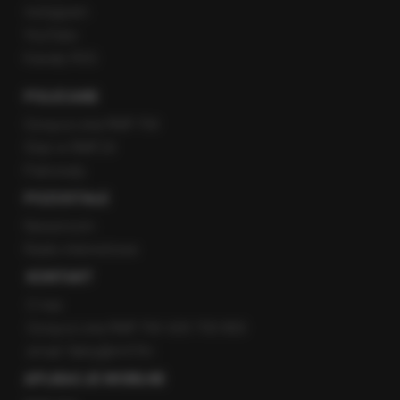
Instagram
YouTube
Kanały RSS
POLECANE
Gorąca Linia RMF FM
Staż w RMF24
Patronaty
POZOSTAŁE
Newsroom
Radio internetowe
KONTAKT
O nas
Gorąca Linia RMF FM: 600 700 800
email: fakty@rmf.fm
APLIKACJE MOBILNE