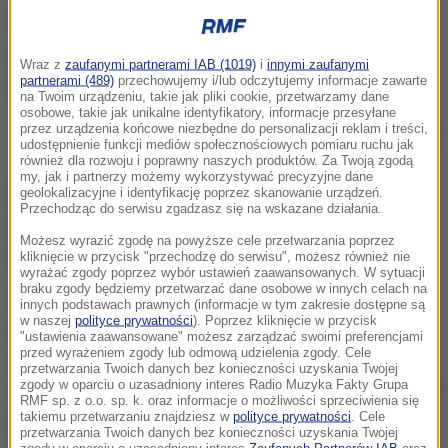
Wraz z
zaufanymi partnerami IAB (1019)
i
innymi zaufanymi
partnerami (489)
przechowujemy i/lub odczytujemy informacje zawarte
na Twoim urządzeniu, takie jak pliki cookie, przetwarzamy dane
osobowe, takie jak unikalne identyfikatory, informacje przesyłane
Związki zawodowe służb mundurowych wynegocjowały specjalne
przez urządzenia końcowe niezbędne do personalizacji reklam i treści,
ubezpieczenie. Zdjęcie ilustracyjne
udostępnienie funkcji mediów społecznościowych pomiaru ruchu jak
również dla rozwoju i poprawny naszych produktów. Za Twoją zgodą
my, jak i partnerzy możemy wykorzystywać precyzyjne dane
Miesięczna składka w wysokości 9,90 zł oraz
geolokalizacyjne i identyfikację poprzez skanowanie urządzeń.
Przechodząc do serwisu zgadzasz się na wskazane działania.
przedstawienie zwolnienia lekarskiego daje
Możesz wyrazić zgodę na powyższe cele przetwarzania poprzez
gwarancję wypłaty 100 procent uposażenia.
kliknięcie w przycisk "przechodzę do serwisu", możesz również nie
wyrażać zgody poprzez wybór ustawień zaawansowanych. W sytuacji
braku zgody będziemy przetwarzać dane osobowe w innych celach na
Związki zawodowe służb mundurowych odebrały
innych podstawach prawnych (informacje w tym zakresie dostępne są
w naszej
polityce prywatności
). Poprzez kliknięcie w przycisk
wiele sygnałów od funkcjonariuszy, którzy nie mogą
"ustawienia zaawansowane" możesz zarządzać swoimi preferencjami
przed wyrażeniem zgody lub odmową udzielenia zgody. Cele
się pogodzić z nowymi regulacjami. Funkcjonariusze
przetwarzania Twoich danych bez konieczności uzyskania Twojej
zgody w oparciu o uzasadniony interes Radio Muzyka Fakty Grupa
skarżą się, że za każde zwolnienie mają potrącane 20
RMF sp. z o.o. sp. k. oraz informacje o możliwości sprzeciwienia się
procent pensji, a następnie sami muszą dochodzić
takiemu przetwarzaniu znajdziesz w
polityce prywatności
. Cele
przetwarzania Twoich danych bez konieczności uzyskania Twojej