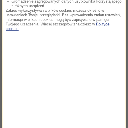
Gromadzenie zagregowanych danych użytkownika korzystającego
z różnych urządzeń
Rolnik z Ostropy zaorał
Zakres wykorzystywania plików cookies możesz określić w
nowy asfalt. Policja
ustawieniach Twojej przeglądarki. Bez wprowadzenia zmian ustawień,
zatrzymała mężczyznę
informacje w plikach cookies mogą być zapisywane w pamięci
Twojego urządzenia. Więcej szczegółów znajdziesz w
Polityce
cookies
.
Groźny wypadek w
Pułankowicach. Zderzenie
busa z osobówką, wielu
rannych
Atak w Kamiennej Górze.
15-latek walczy o życie,
jeden z zatrzymanych
zwolniony
ZOBACZ RÓWNIEŻ
Anastazja Kuś mistrzynią świata. Historyczne złoto dla
Polski