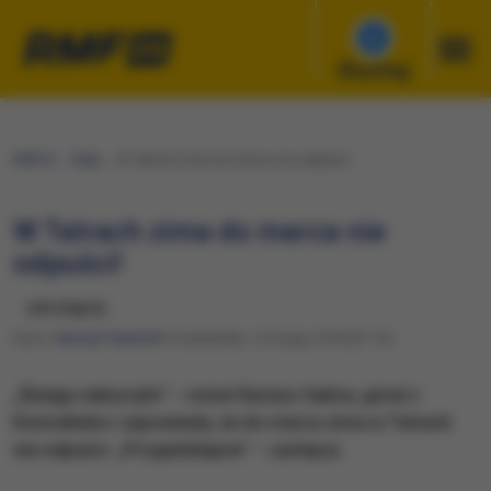
Słuchaj
RMF24
Fakty
W Tatrach zima do marca nie odpuści!
W Tatrach zima do marca nie
odpuści!
udostępnij
Autor:
Maciej Pałahicki
Poniedziałek, 12 lutego 2018 (07:14)
„Śniegu nakurzyło” – mówi Dariusz Galica, góral z
Kościeliska i zapowiada, że do marca zima w Tatrach
nie odpuści. „Przyjeżdżajcie” – zachęca.