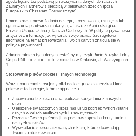
zgoda będzie też podstawą przekazywania danych do naszych
Zaufanych Partnerów z siedzibą w państwach trzecich (poza
Europejskim Obszarem Gospodarczym).
Ponadto masz prawo żądania dostępu, sprostowania, usunięcia lub
ograniczenia przetwarzania danych, a także złożenia skargi do
Prezesa Urzędu Ochrony Danych Osobowych. W polityce prywatności
znajdziesz informacje jak wykonać swoje prawa. Szczegółowe
informacje na temat przetwarzania Twoich danych znajdują się w
polityce prywatności.
Administratorem tych danych jesteśmy my, czyli Radio Muzyka Fakty
Grupa RMF sp. z o.o. sp. k. z siedzibą w Krakowie, al. Waszyngtona
1.
Stosowanie plików cookies i innych technologii
Wraz z partnerami stosujemy pliki cookies (tzw. ciasteczka) i inne
pokrewne technologie, które mają na celu:
Zapewnienie bezpieczeństwa podczas korzystania z naszych
stron
Ulepszenie świadczonych przez nas usług poprzez wykorzystanie
danych w celach analitycznych i statystycznych
Poznanie Twoich preferencji na podstawie sposobu korzystania z
naszych serwisów
NAJWAŻNIEJSZE FAKTY
Wyświetlanie spersonalizowanych reklam, które odpowiadają
Twoim zainteresowaniom