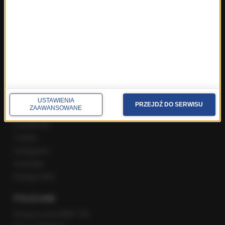
Najnowsze rozmowy w RMF FM
Rozmowa o 7:00 w RMF FM i Radiu RMF24
Poranna rozmowa w RMF FM
Popołudniowa rozmowa w RMF FM
Gość Krzysztofa Ziemca w RMF FM
Rozmowy w Radiu RMF24
SPOŁECZNOŚĆ
USTAWIENIA
PRZEJDŹ DO SERWISU
ZAAWANSOWANE
Facebook
Twitter
Instagram
YouTube
Kanały RSS
POLECANE
Gorąca Linia RMF FM