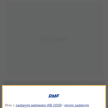
Wraz z
zaufanymi partnerami IAB (1019)
i
innymi zaufanymi