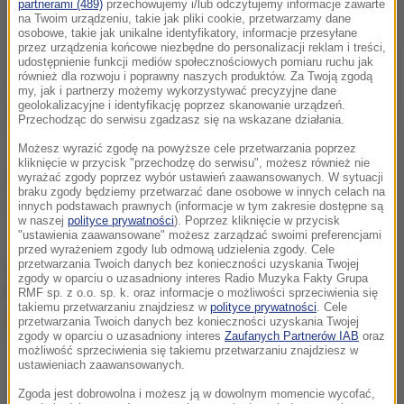
partnerami (489)
przechowujemy i/lub odczytujemy informacje zawarte
na Twoim urządzeniu, takie jak pliki cookie, przetwarzamy dane
osobowe, takie jak unikalne identyfikatory, informacje przesyłane
przez urządzenia końcowe niezbędne do personalizacji reklam i treści,
udostępnienie funkcji mediów społecznościowych pomiaru ruchu jak
również dla rozwoju i poprawny naszych produktów. Za Twoją zgodą
my, jak i partnerzy możemy wykorzystywać precyzyjne dane
geolokalizacyjne i identyfikację poprzez skanowanie urządzeń.
Przechodząc do serwisu zgadzasz się na wskazane działania.
Możesz wyrazić zgodę na powyższe cele przetwarzania poprzez
kliknięcie w przycisk "przechodzę do serwisu", możesz również nie
Źródło: RMF FM
wyrażać zgody poprzez wybór ustawień zaawansowanych. W sytuacji
braku zgody będziemy przetwarzać dane osobowe w innych celach na
innych podstawach prawnych (informacje w tym zakresie dostępne są
Tatry
śnieg
Tagi:
w naszej
polityce prywatności
). Poprzez kliknięcie w przycisk
"ustawienia zaawansowane" możesz zarządzać swoimi preferencjami
przed wyrażeniem zgody lub odmową udzielenia zgody. Cele
przetwarzania Twoich danych bez konieczności uzyskania Twojej
chcesz widzieć więcej artykułów od RMF24?
dodaj w
zgody w oparciu o uzasadniony interes Radio Muzyka Fakty Grupa
Google
RMF sp. z o.o. sp. k. oraz informacje o możliwości sprzeciwienia się
takiemu przetwarzaniu znajdziesz w
polityce prywatności
. Cele
przetwarzania Twoich danych bez konieczności uzyskania Twojej
zgody w oparciu o uzasadniony interes
Zaufanych Partnerów IAB
oraz
możliwość sprzeciwienia się takiemu przetwarzaniu znajdziesz w
ustawieniach zaawansowanych.
Zgoda jest dobrowolna i możesz ją w dowolnym momencie wycofać,