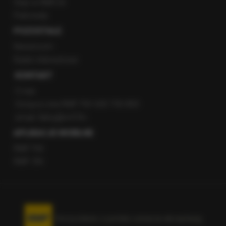
Staż w RMF24
Patronaty
POZOSTAŁE
Newsroom
Radio internetowe
KONTAKT
O nas
Gorąca Linia RMF FM: 600 700 800
email: fakty@rmf.fm
APLIKACJE MOBILNE
RMF FM
RMF ON
Korzystanie z portalu oznacza akceptację