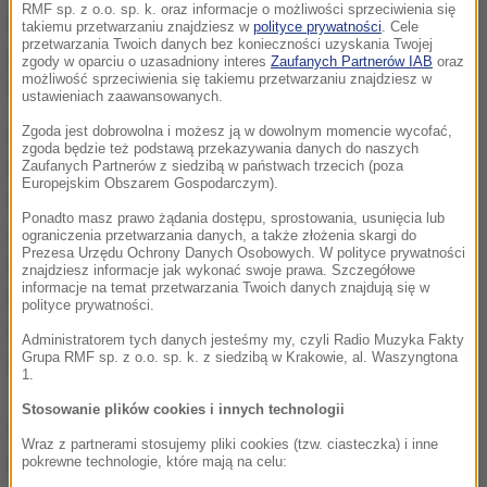
RMF sp. z o.o. sp. k. oraz informacje o możliwości sprzeciwienia się
W Wizards dwóch koszykarzy otrzyma więcej
takiemu przetwarzaniu znajdziesz w
polityce prywatności
. Cele
przetwarzania Twoich danych bez konieczności uzyskania Twojej
pieniędzy od Polaka: John Wall - 15 851 950 i
zgody w oparciu o uzasadniony interes
Zaufanych Partnerów IAB
oraz
możliwość sprzeciwienia się takiemu przetwarzaniu znajdziesz w
Brazylijczyk Nene Hilario - 13 mln dol.
ustawieniach zaawansowanych.
Zgoda jest dobrowolna i możesz ją w dowolnym momencie wycofać,
We wtorek startuje 70. sezon koszykarskiej ligi NBA.
zgoda będzie też podstawą przekazywania danych do naszych
Marcin Gortat, podstawowy środkowy Washington
Zaufanych Partnerów z siedzibą w państwach trzecich (poza
Europejskim Obszarem Gospodarczym).
Wizards, będzie grał z numerem 13, z którym
Ponadto masz prawo żądania dostępu, sprostowania, usunięcia lub
debiutował w koszykarskiej lidze za oceanem.
ograniczenia przetwarzania danych, a także złożenia skargi do
Prezesa Urzędu Ochrony Danych Osobowych. W polityce prywatności
Powrót do "13", z którą występował w pierwszych
znajdziesz informacje jak wykonać swoje prawa. Szczegółowe
informacje na temat przetwarzania Twoich danych znajdują się w
latach kariery w barwach Orlando Magic, umożliwiło
polityce prywatności.
Gortatowi odejście z zespołu Wizards Francuza
Administratorem tych danych jesteśmy my, czyli Radio Muzyka Fakty
Grupa RMF sp. z o.o. sp. k. z siedzibą w Krakowie, al. Waszyngtona
Kevina Seraphina, który grał właśnie z tym numerem.
1.
Stosowanie plików cookies i innych technologii
W rankingu stacji ESPN, określającym siłę gry
Wraz z partnerami stosujemy pliki cookies (tzw. ciasteczka) i inne
wszystkich koszykarzy NBA, Gortat został
pokrewne technologie, które mają na celu: