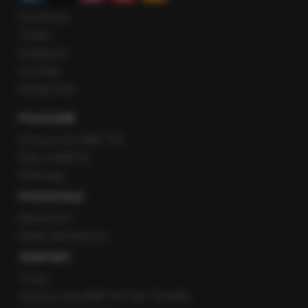
Facebook
Twitter
Instagram
YouTube
Kanały RSS
POLECANE
Gorąca Linia RMF FM
Staż w RMF24
Patronaty
POZOSTAŁE
Newsroom
Radio internetowe
KONTAKT
O nas
Gorąca Linia RMF FM: 600 700 800