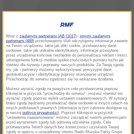
Wraz z
zaufanymi partnerami IAB (1017)
i
innymi zaufanymi
partnerami (489)
przechowujemy i/lub odczytujemy informacje zawarte
na Twoim urządzeniu, takie jak pliki cookie, przetwarzamy dane
osobowe, takie jak unikalne identyfikatory, informacje przesyłane
przez urządzenia końcowe niezbędne do personalizacji reklam i treści,
udostępnienie funkcji mediów społecznościowych pomiaru ruchu jak
również dla rozwoju i poprawny naszych produktów. Za Twoją zgodą
my, jak i partnerzy możemy wykorzystywać precyzyjne dane
geolokalizacyjne i identyfikację poprzez skanowanie urządzeń.
Gortat przed rozgrywkami 2014/15 podpisał
Przechodząc do serwisu zgadzasz się na wskazane działania.
pięcioletni kontrakt opiewający na 60 mln dolarów.
Możesz wyrazić zgodę na powyższe cele przetwarzania poprzez
kliknięcie w przycisk "przechodzę do serwisu", możesz również nie
Umowa Bryanta natomiast po zbliżającym się sezonie
wyrażać zgody poprzez wybór ustawień zaawansowanych. W sytuacji
braku zgody będziemy przetwarzać dane osobowe w innych celach na
wygasa. Kolejne miejsca zajmują Joe Johnson
innych podstawach prawnych (informacje w tym zakresie dostępne są
w naszej
polityce prywatności
). Poprzez kliknięcie w przycisk
(Brooklyn Nets) - 24 894 863 i LeBron James
"ustawienia zaawansowane" możesz zarządzać swoimi preferencjami
przed wyrażeniem zgody lub odmową udzielenia zgody. Cele
(Cleveland Cavaliers) - 22 971 000.
przetwarzania Twoich danych bez konieczności uzyskania Twojej
zgody w oparciu o uzasadniony interes Radio Muzyka Fakty Grupa