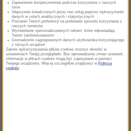
sklasyfikowany przez ekspertów na 74. miejscu
Zapewnienie bezpieczeństwa podczas korzystania z naszych
stron
wśród 400 zawodników, czyli o 17 lokat niżej niż
Ulepszenie świadczonych przez nas usług poprzez wykorzystanie
danych w celach analitycznych i statystycznych
przed rokiem.
Poznanie Twoich preferencji na podstawie sposobu korzystania z
naszych serwisów
Wyświetlanie spersonalizowanych reklam, które odpowiadają
W rozgrywkach 2014/15 Polak wystąpił we
Twoim zainteresowaniom
Gromadzenie zagregowanych danych użytkownika korzystającego
wszystkich 82 meczach sezonu zasadniczego i 10
z różnych urządzeń
Zakres wykorzystywania plików cookies możesz określić w
play off. Notował w nich przeciętnie, odpowiednio,
ustawieniach Twojej przeglądarki. Bez wprowadzenia zmian ustawień,
12,2 i 12,4 pkt, 8,7 i 8,8 zbiórek, 1,2 i 2,2 asysty oraz 22
informacje w plikach cookies mogą być zapisywane w pamięci
Twojego urządzenia. Więcej szczegółów znajdziesz w
Polityce
i trzy double-double. Jego średnie w siedmiu
cookies
.
październikowych spotkaniach przedsezonowych
Wizards (cztery zwycięstwa i trzy porażki) to 15,3
pkt, 6,4 zb., 1,7 as. oraz dwa double-double.
Wyraźna poprawa średniej zdobywanych punktów to
efekt nowej roli Polaka w taktyce Wizards. Trener
Randy Wittman postanowił wreszcie wykorzystać