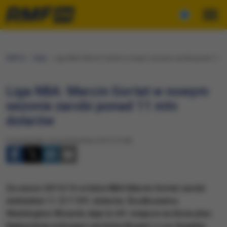
RMF24
Fakty
Liga NBA: Marcin Gortat w nowym sezonie zarobi ponad 11 m
Liga NBA: Marcin Gortat w nowym
sezonie zarobi ponad 11 mln
dolarów
Poniedziałek, 26 października 2015 (13:08)
Za sezon 2015/16 w lidze NBA Marcin Gortat zarobi
dokładnie 11 217 391 dolarów. Środkowemu
Washington Wizards daje to 69. miejsce na liście płac.
Najbardziej wzbogaci się Kobe Bryant z Los Angeles