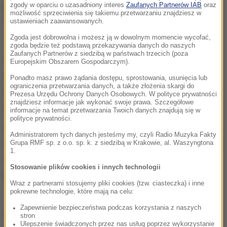
pobraniu krwi i oznaczeniu - jeśli są dostępne -
zgody w oparciu o uzasadniony interes
Zaufanych Partnerów IAB
oraz
możliwość sprzeciwienia się takiemu przetwarzaniu znajdziesz w
specyficznych IgE dla poszczególnych alergenów.
ustawieniach zaawansowanych.
Zgoda jest dobrowolna i możesz ją w dowolnym momencie wycofać,
Ta diagnostyka, zarówno testy skórne, jak i
zgoda będzie też podstawą przekazywania danych do naszych
Zaufanych Partnerów z siedzibą w państwach trzecich (poza
oznaczanie we krwi przeciwciał skierowanych
Europejskim Obszarem Gospodarczym).
przeciwko uczulającym alergenom jest wykonywana
Ponadto masz prawo żądania dostępu, sprostowania, usunięcia lub
ograniczenia przetwarzania danych, a także złożenia skargi do
we wszystkich poradniach alergologicznych
-
Prezesa Urzędu Ochrony Danych Osobowych. W polityce prywatności
znajdziesz informacje jak wykonać swoje prawa. Szczegółowe
zaznacza prof. Czarnobilska.
informacje na temat przetwarzania Twoich danych znajdują się w
polityce prywatności.
Są też inne typy reakcji alergicznych - na przykład
Administratorem tych danych jesteśmy my, czyli Radio Muzyka Fakty
różnego rodzaju wypryski czy inne zmiany skórne po
Grupa RMF sp. z o.o. sp. k. z siedzibą w Krakowie, al. Waszyngtona
1.
zażyciu leków. I ten rodzaj alergii diagnozowany jest
Stosowanie plików cookies i innych technologii
przy użyciu
testów płatkowych
.
Wraz z partnerami stosujemy pliki cookies (tzw. ciasteczka) i inne
pokrewne technologie, które mają na celu:
Testy płatkowe polegają na przyklejeniu plastrów na
Zapewnienie bezpieczeństwa podczas korzystania z naszych
plecach pacjenta, które zawierają około 30 różnych
stron
Ulepszenie świadczonych przez nas usług poprzez wykorzystanie