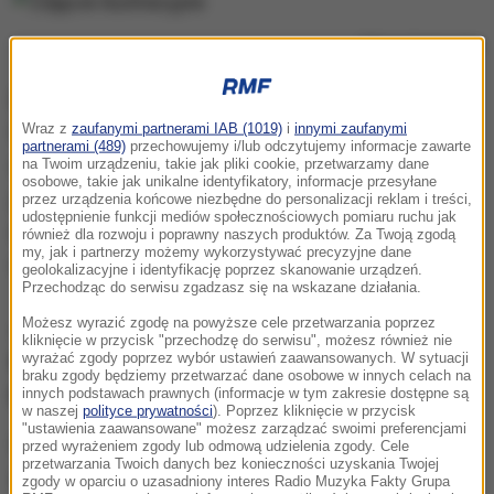
Zdjęcie ilustracyjne
Echo serca to badanie obrazowe z wykorzystaniem
Wraz z
zaufanymi partnerami IAB (1019)
i
innymi zaufanymi
fal ultradźwiękowych, które pokazuje poszczególne
partnerami (489)
przechowujemy i/lub odczytujemy informacje zawarte
części serca oraz umożliwia ocenę funkcjonowania
na Twoim urządzeniu, takie jak pliki cookie, przetwarzamy dane
osobowe, takie jak unikalne identyfikatory, informacje przesyłane
jam i zastawek serca. Jest badaniem bezpiecznym,
przez urządzenia końcowe niezbędne do personalizacji reklam i treści,
udostępnienie funkcji mediów społecznościowych pomiaru ruchu jak
nieinwazyjnym i powtarzalnym. Można je wykonać
również dla rozwoju i poprawny naszych produktów. Za Twoją zgodą
my, jak i partnerzy możemy wykorzystywać precyzyjne dane
również przy łóżku chorego.
geolokalizacyjne i identyfikację poprzez skanowanie urządzeń.
Przechodząc do serwisu zgadzasz się na wskazane działania.
Jak się wykonuje badanie
Możesz wyrazić zgodę na powyższe cele przetwarzania poprzez
kliknięcie w przycisk "przechodzę do serwisu", możesz również nie
echokardiograficzne serca i jak
wyrażać zgody poprzez wybór ustawień zaawansowanych. W sytuacji
braku zgody będziemy przetwarzać dane osobowe w innych celach na
należy się do niego przygotować?
innych podstawach prawnych (informacje w tym zakresie dostępne są
w naszej
polityce prywatności
). Poprzez kliknięcie w przycisk
"ustawienia zaawansowane" możesz zarządzać swoimi preferencjami
W trakcie badania pacjent leży na lewym boku,
przed wyrażeniem zgody lub odmową udzielenia zgody. Cele
przetwarzania Twoich danych bez konieczności uzyskania Twojej
z lewą ręką uniesioną do góry i ułożoną za głową,
zgody w oparciu o uzasadniony interes Radio Muzyka Fakty Grupa