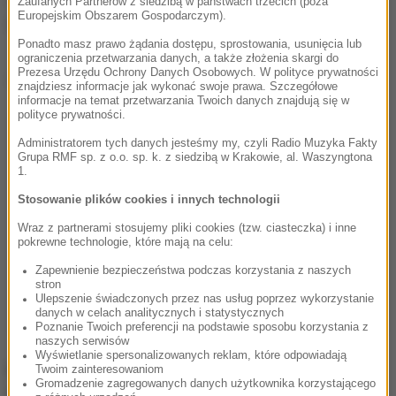
Zaufanych Partnerów z siedzibą w państwach trzecich (poza
Europejskim Obszarem Gospodarczym).
Polsce Ludowej.
Ponadto masz prawo żądania dostępu, sprostowania, usunięcia lub
ograniczenia przetwarzania danych, a także złożenia skargi do
Prezesa Urzędu Ochrony Danych Osobowych. W polityce prywatności
Dalsza część artykułu pod materiałem video:
znajdziesz informacje jak wykonać swoje prawa. Szczegółowe
informacje na temat przetwarzania Twoich danych znajdują się w
polityce prywatności.
Administratorem tych danych jesteśmy my, czyli Radio Muzyka Fakty
Grupa RMF sp. z o.o. sp. k. z siedzibą w Krakowie, al. Waszyngtona
1.
Stosowanie plików cookies i innych technologii
Wraz z partnerami stosujemy pliki cookies (tzw. ciasteczka) i inne
pokrewne technologie, które mają na celu:
Zapewnienie bezpieczeństwa podczas korzystania z naszych
stron
Ulepszenie świadczonych przez nas usług poprzez wykorzystanie
danych w celach analitycznych i statystycznych
Poznanie Twoich preferencji na podstawie sposobu korzystania z
naszych serwisów
Wyświetlanie spersonalizowanych reklam, które odpowiadają
Od pałacu Kronenberga do hotelu
Twoim zainteresowaniom
Gromadzenie zagregowanych danych użytkownika korzystającego