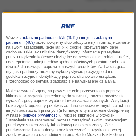
Mężczyzna
odpowie nie tylko za spowodowanie
wypadku po pijanemu, ale także za ucieczkę.
Do wypadku doszło ok. godz. 17.15 przy ul.
Wraz z
zaufanymi partnerami IAB (1019)
i
innymi zaufanymi
partnerami (489)
przechowujemy i/lub odczytujemy informacje zawarte
Bohaterów Katynia w Częstochowie. Pijany kierowca
na Twoim urządzeniu, takie jak pliki cookie, przetwarzamy dane
osobowe, takie jak unikalne identyfikatory, informacje przesyłane
potrącił wsiadającego do auta 66-letniego
przez urządzenia końcowe niezbędne do personalizacji reklam i treści,
udostępnienie funkcji mediów społecznościowych pomiaru ruchu jak
taksówkarza.
również dla rozwoju i poprawny naszych produktów. Za Twoją zgodą
my, jak i partnerzy możemy wykorzystywać precyzyjne dane
geolokalizacyjne i identyfikację poprzez skanowanie urządzeń.
Ze wstępnych ustaleń wynika, że
taksówkarz na
Przechodząc do serwisu zgadzasz się na wskazane działania.
chwilę zatrzymał samochód na pasie ruchu,
Możesz wyrazić zgodę na powyższe cele przetwarzania poprzez
wysiadł z niego, a później do niego wsiadał.
Po
kliknięcie w przycisk "przechodzę do serwisu", możesz również nie
wyrażać zgody poprzez wybór ustawień zaawansowanych. W sytuacji
potrąceniu mimo udzielonej mu na miejscu pomocy
braku zgody będziemy przetwarzać dane osobowe w innych celach na
innych podstawach prawnych (informacje w tym zakresie dostępne są
zmarł.
w naszej
polityce prywatności
). Poprzez kliknięcie w przycisk
"ustawienia zaawansowane" możesz zarządzać swoimi preferencjami
przed wyrażeniem zgody lub odmową udzielenia zgody. Cele
Pijany 33-latek
zostawił samochód i
uciekł pieszo
,
przetwarzania Twoich danych bez konieczności uzyskania Twojej
zgody w oparciu o uzasadniony interes Radio Muzyka Fakty Grupa