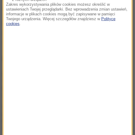
Zakres wykorzystywania plików cookies możesz określić w
interwencja.
ustawieniach Twojej przeglądarki. Bez wprowadzenia zmian ustawień,
informacje w plikach cookies mogą być zapisywane w pamięci
Twojego urządzenia. Więcej szczegółów znajdziesz w
Polityce
Opracowanie:
Waldemar Stelmach
cookies
.
Źródło: RMF24
amstaff
zgierz
Tagi:
NAJWAŻNIEJSZE FAKTY
Nowe fakty ws. śmierci 11-
latka pod kołami kombajnu.
Kierowca zatrzymany
11-latek na hulajnodze
elektrycznej wjechał pod
kombajn. Tragedia w
Łódzkiem