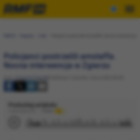
RMF24
Regiony
Łódź
Policjanci postrzelili amstaffa. Nocna interwencja 
Policjanci postrzelili amstaffa.
Nocna interwencja w Zgierzu
Autor:
Krzysztof Zasada
Publikacja: Czwartek, 2 lipca 2026 (09:03)
Posłuchaj artykułu
Czytane głosem AI
Podkład
0:00
0:59