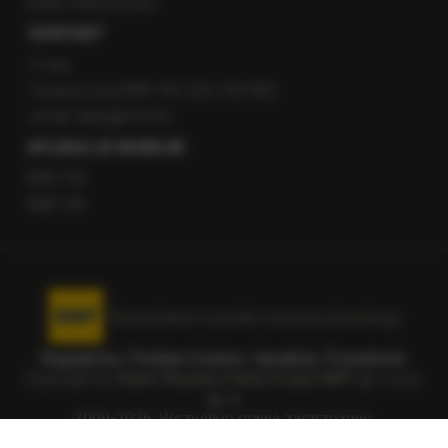
Radio internetowe
KONTAKT
O nas
Gorąca Linia RMF FM: 600 700 800
email: fakty@rmf.fm
APLIKACJE MOBILNE
RMF FM
RMF ON
Korzystanie z portalu oznacza akceptację
Regulaminu
.
Polityka Cookies
.
SpeakUp
.
Prywatność
.
Copyright by
Radio Muzyka Fakty Grupa RMF sp. z o.o.
sp. k.
2009-2026. Wszystkie prawa zastrzeżone.