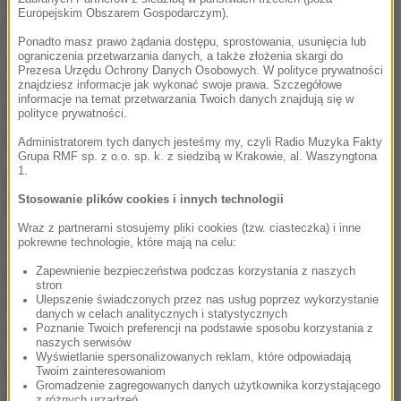
Europejskim Obszarem Gospodarczym).
rasy amstaff.
Ponadto masz prawo żądania dostępu, sprostowania, usunięcia lub
Jeden z funkcjonariuszy, broniąc się przed atakiem
ograniczenia przetwarzania danych, a także złożenia skargi do
Prezesa Urzędu Ochrony Danych Osobowych. W polityce prywatności
agresywnego zwierzęcia,
wystrzelił z pistoletu.
znajdziesz informacje jak wykonać swoje prawa. Szczegółowe
informacje na temat przetwarzania Twoich danych znajdują się w
Pies został ranny. Właścicielka zawiozła go do
polityce prywatności.
weterynarza.
Administratorem tych danych jesteśmy my, czyli Radio Muzyka Fakty
Grupa RMF sp. z o.o. sp. k. z siedzibą w Krakowie, al. Waszyngtona
1.
Nikt z domowników ani policjantów nie ucierpiał w
Stosowanie plików cookies i innych technologii
tym zdarzeniu.
Wraz z partnerami stosujemy pliki cookies (tzw. ciasteczka) i inne
pokrewne technologie, które mają na celu:
Okoliczności sprawy wyjaśnia wydział kontroli
Zapewnienie bezpieczeństwa podczas korzystania z naszych
Komendy Wojewódzkiej Policji w Łodzi. Wstępnie
stron
ustalono, że zwierzę zaatakowało policjantów,
Ulepszenie świadczonych przez nas usług poprzez wykorzystanie
danych w celach analitycznych i statystycznych
zrywając się ze smyczy.
Poznanie Twoich preferencji na podstawie sposobu korzystania z
naszych serwisów
Wyświetlanie spersonalizowanych reklam, które odpowiadają
Nie stwierdzono intencjonalnego działania
Twoim zainteresowaniom
Gromadzenie zagregowanych danych użytkownika korzystającego
domowników
, wobec których podejmowana była
z różnych urządzeń