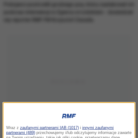
Policjanci postrzelili groźnego psa, który zaatakował ich
podczas interwencji w Zgierzu w Łódzkiem - dowiedział
się reporter RMF FM Krzysztof Zasada.
Wraz z
zaufanymi partnerami IAB (1017)
i
innymi zaufanymi
partnerami (489)
przechowujemy i/lub odczytujemy informacje zawarte
na Twoim urządzeniu, takie jak pliki cookie, przetwarzamy dane