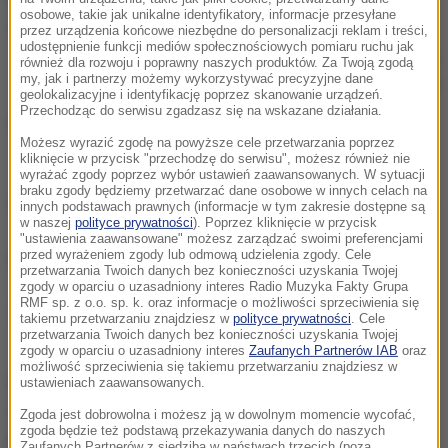
osobowe, takie jak unikalne identyfikatory, informacje przesyłane
przez urządzenia końcowe niezbędne do personalizacji reklam i treści,
udostępnienie funkcji mediów społecznościowych pomiaru ruchu jak
Policjanci postrzelili psa podczas interwencji w Zgierzu
również dla rozwoju i poprawny naszych produktów. Za Twoją zgodą
my, jak i partnerzy możemy wykorzystywać precyzyjne dane
/
Shutterstock
geolokalizacyjne i identyfikację poprzez skanowanie urządzeń.
Przechodząc do serwisu zgadzasz się na wskazane działania.
Policjanci w Zgierzu zostali zaatakowani przez
Możesz wyrazić zgodę na powyższe cele przetwarzania poprzez
agresywnego psa rasy amstaff podczas
kliknięcie w przycisk "przechodzę do serwisu", możesz również nie
interwencji.
wyrażać zgody poprzez wybór ustawień zaawansowanych. W sytuacji
braku zgody będziemy przetwarzać dane osobowe w innych celach na
Pies został ranny i przewieziony do weterynarza
innych podstawach prawnych (informacje w tym zakresie dostępne są
w naszej
polityce prywatności
). Poprzez kliknięcie w przycisk
przez właścicielkę.
"ustawienia zaawansowane" możesz zarządzać swoimi preferencjami
Nikt z domowników ani policjantów nie odniósł
przed wyrażeniem zgody lub odmową udzielenia zgody. Cele
przetwarzania Twoich danych bez konieczności uzyskania Twojej
obrażeń.
zgody w oparciu o uzasadniony interes Radio Muzyka Fakty Grupa
RMF sp. z o.o. sp. k. oraz informacje o możliwości sprzeciwienia się
Najważniejsze informacje z kraju i ze świata
takiemu przetwarzaniu znajdziesz w
polityce prywatności
. Cele
znajdziesz na stronie głównej
RMF24
przetwarzania Twoich danych bez konieczności uzyskania Twojej
zgody w oparciu o uzasadniony interes
Zaufanych Partnerów IAB
oraz
możliwość sprzeciwienia się takiemu przetwarzaniu znajdziesz w
W nocy policjantów wezwano na interwencję w
ustawieniach zaawansowanych.
Zgierzu w związku z zakłócaniem ciszy nocnej. Gdy
Zgoda jest dobrowolna i możesz ją w dowolnym momencie wycofać,
zgoda będzie też podstawą przekazywania danych do naszych
przyjechali przed budynek, w ich stronę
wybiegł pies
Zaufanych Partnerów z siedzibą w państwach trzecich (poza