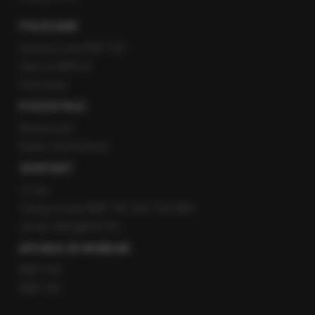
POLECANE
Gorąca Linia RMF FM
Staż w RMF24
Patronaty
POZOSTAŁE
Newsroom
Radio internetowe
KONTAKT
O nas
Gorąca Linia RMF FM: 600 700 800
email: fakty@rmf.fm
APLIKACJE MOBILNE
RMF FM
RMF ON