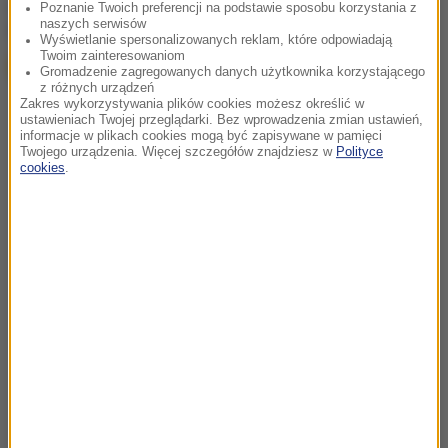
chcesz widzieć więcej artykułów od RMF24?
dodaj w
Poznanie Twoich preferencji na podstawie sposobu korzystania z
naszych serwisów
Google
Wyświetlanie spersonalizowanych reklam, które odpowiadają
Twoim zainteresowaniom
Gromadzenie zagregowanych danych użytkownika korzystającego
z różnych urządzeń
Zakres wykorzystywania plików cookies możesz określić w
ustawieniach Twojej przeglądarki. Bez wprowadzenia zmian ustawień,
informacje w plikach cookies mogą być zapisywane w pamięci
Twojego urządzenia. Więcej szczegółów znajdziesz w
Polityce
cookies
.