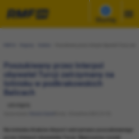
Słuchaj
RMF24
Regiony
Kraków
Poszukiwany przez Interpol obywatel Turcji zat
Poszukiwany przez Interpol
obywatel Turcji zatrzymany na
lotnisku w podkrakowskich
Balicach
udostępnij
Opracowanie:
Renata Gaweł
Środa, 16 kwietnia 2025 (14:15)
Na lotnisku Kraków Airport zatrzymano poszukiwanego
przez Interpol obywatela Turcji. Mężczyzna został