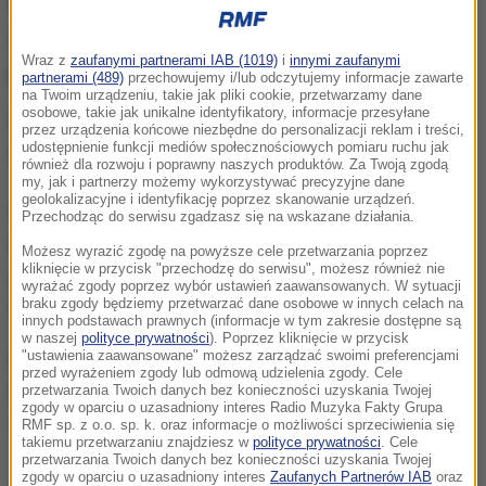
Na lotnisku w Krakowie-Balicach doszło
do
zatrzymania obywatela Turcji, poszukiwanego na
Wraz z
zaufanymi partnerami IAB (1019)
i
innymi zaufanymi
podstawie czerwonej noty wydanej przez Interpol.
partnerami (489)
przechowujemy i/lub odczytujemy informacje zawarte
na Twoim urządzeniu, takie jak pliki cookie, przetwarzamy dane
osobowe, takie jak unikalne identyfikatory, informacje przesyłane
Mężczyzna przyleciał do Polski samolotem
przez urządzenia końcowe niezbędne do personalizacji reklam i treści,
udostępnienie funkcji mediów społecznościowych pomiaru ruchu jak
rejsowym z Paryża.
również dla rozwoju i poprawny naszych produktów. Za Twoją zgodą
my, jak i partnerzy możemy wykorzystywać precyzyjne dane
geolokalizacyjne i identyfikację poprzez skanowanie urządzeń.
Po sprawdzeniu w systemach okazało się, że
Przechodząc do serwisu zgadzasz się na wskazane działania.
cudzoziemiec figuruje jako osoba poszukiwana w
Możesz wyrazić zgodę na powyższe cele przetwarzania poprzez
kliknięcie w przycisk "przechodzę do serwisu", możesz również nie
związku z zarzutami popełnienia przestępstwa.
wyrażać zgody poprzez wybór ustawień zaawansowanych. W sytuacji
braku zgody będziemy przetwarzać dane osobowe w innych celach na
Chodziło o nieumyślne spowodowanie śmierci.
innych podstawach prawnych (informacje w tym zakresie dostępne są
w naszej
polityce prywatności
). Poprzez kliknięcie w przycisk
"ustawienia zaawansowane" możesz zarządzać swoimi preferencjami
Funkcjonariusze Placówki Straży Granicznej w
przed wyrażeniem zgody lub odmową udzielenia zgody. Cele
Krakowie - Balicach przekazali zatrzymanego
przetwarzania Twoich danych bez konieczności uzyskania Twojej
zgody w oparciu o uzasadniony interes Radio Muzyka Fakty Grupa
obywatela Turcji funkcjonariuszom policji.
RMF sp. z o.o. sp. k. oraz informacje o możliwości sprzeciwienia się
takiemu przetwarzaniu znajdziesz w
polityce prywatności
. Cele
przetwarzania Twoich danych bez konieczności uzyskania Twojej
zgody w oparciu o uzasadniony interes
Zaufanych Partnerów IAB
oraz