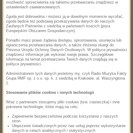
Dalsza część artykułu pod materiałem video:
możliwość sprzeciwienia się takiemu przetwarzaniu znajdziesz w
ustawieniach zaawansowanych.
Zgoda jest dobrowolna i możesz ją w dowolnym momencie wycofać,
zgoda będzie też podstawą przekazywania danych do naszych
Zaufanych Partnerów z siedzibą w państwach trzecich (poza
Europejskim Obszarem Gospodarczym).
Ponadto masz prawo żądania dostępu, sprostowania, usunięcia lub
ograniczenia przetwarzania danych, a także złożenia skargi do
Prezesa Urzędu Ochrony Danych Osobowych. W polityce prywatności
znajdziesz informacje jak wykonać swoje prawa. Szczegółowe
informacje na temat przetwarzania Twoich danych znajdują się w
polityce prywatności.
Administratorem tych danych jesteśmy my, czyli Radio Muzyka Fakty
Grupa RMF sp. z o.o. sp. k. z siedzibą w Krakowie, al. Waszyngtona
1.
Stosowanie plików cookies i innych technologii
Wraz z partnerami stosujemy pliki cookies (tzw. ciasteczka) i inne
Źródło: RMF FM
pokrewne technologie, które mają na celu:
Interpol
Tagi:
Zapewnienie bezpieczeństwa podczas korzystania z naszych
stron
Ulepszenie świadczonych przez nas usług poprzez wykorzystanie
danych w celach analitycznych i statystycznych