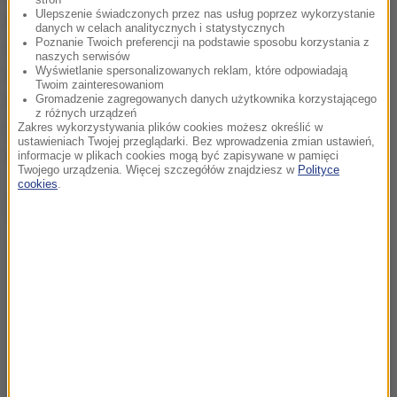
Ulepszenie świadczonych przez nas usług poprzez wykorzystanie
miejsc podczas burzy. To miejsce wyjątkowo
danych w celach analitycznych i statystycznych
Poznanie Twoich preferencji na podstawie sposobu korzystania z
narażone na uderzenia piorunów z uwagi na
naszych serwisów
Wyświetlanie spersonalizowanych reklam, które odpowiadają
metalowy krzyż oraz łańcuchy ubezpieczające
Twoim zainteresowaniom
wejście na kopule szczytową. Szlak został
Gromadzenie zagregowanych danych użytkownika korzystającego
z różnych urządzeń
zamknięty z uwagi na prowadzoną w tym rejonie
Zakres wykorzystywania plików cookies możesz określić w
ustawieniach Twojej przeglądarki. Bez wprowadzenia zmian ustawień,
akcję ratunkową.
informacje w plikach cookies mogą być zapisywane w pamięci
Twojego urządzenia. Więcej szczegółów znajdziesz w
Polityce
cookies
.
Dalsza część artykułu pod materiałem video: