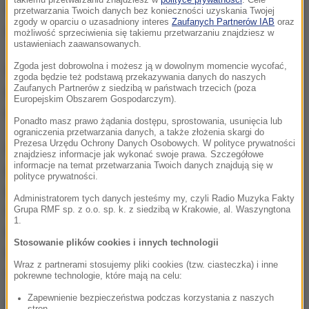
się ruszać około 2 minut. Pamiętam krzyki ludzi i
przetwarzania Twoich danych bez konieczności uzyskania Twojej
zgody w oparciu o uzasadniony interes
Zaufanych Partnerów IAB
oraz
płacz dzieci
- opowiada pan Edward.
możliwość sprzeciwienia się takiemu przetwarzaniu znajdziesz w
ustawieniach zaawansowanych.
Zgoda jest dobrowolna i możesz ją w dowolnym momencie wycofać,
Do szpitala przywiózł go samochód TOPR-u. Ma
zgoda będzie też podstawą przekazywania danych do naszych
Zaufanych Partnerów z siedzibą w państwach trzecich (poza
poparzone nogi, na szczęście powierzchowne. Dziś
Europejskim Obszarem Gospodarczym).
przyjechał do szpitala, by zmienić opatrunek.
Ponadto masz prawo żądania dostępu, sprostowania, usunięcia lub
ograniczenia przetwarzania danych, a także złożenia skargi do
Prezesa Urzędu Ochrony Danych Osobowych. W polityce prywatności
Podczas czwartkowej burzy w Tatrach zostało
znajdziesz informacje jak wykonać swoje prawa. Szczegółowe
informacje na temat przetwarzania Twoich danych znajdują się w
poszkodowanych ponad 130 turystów
polityce prywatności.
przebywających w okolicach Giewontu i
Administratorem tych danych jesteśmy my, czyli Radio Muzyka Fakty
Czerwonych Wierchów.
W wyniku gwałtownych
Grupa RMF sp. z o.o. sp. k. z siedzibą w Krakowie, al. Waszyngtona
1.
wyładowań atmosferycznych zmarły cztery osoby,
Stosowanie plików cookies i innych technologii
w tym dwoje dzieci
. Po słowackiej stronie gór zginął
Wraz z partnerami stosujemy pliki cookies (tzw. ciasteczka) i inne
czeski turysta.
pokrewne technologie, które mają na celu:
Zapewnienie bezpieczeństwa podczas korzystania z naszych
Giewont należy do szczególnie niebezpiecznych
stron