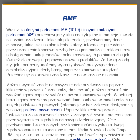
Śmigłowiec ratowniczy TOPR wykonuje loty w rejonie Giewontu
Wraz z
zaufanymi partnerami IAB (1019)
i
innymi zaufanymi
Pan Edward z Wielkopolski szedł na Giewont razem
partnerami (489)
przechowujemy i/lub odczytujemy informacje zawarte
z rodziną i znajomymi. Był nieco przed nimi, gdy
na Twoim urządzeniu, takie jak pliki cookie, przetwarzamy dane
osobowe, takie jak unikalne identyfikatory, informacje przesyłane
nadciągnęła burza.
przez urządzenia końcowe niezbędne do personalizacji reklam i treści,
udostępnienie funkcji mediów społecznościowych pomiaru ruchu jak
również dla rozwoju i poprawny naszych produktów. Za Twoją zgodą
my, jak i partnerzy możemy wykorzystywać precyzyjne dane
Pioruny waliły wszędzie, gdzie się dało. Ludzie
geolokalizacyjne i identyfikację poprzez skanowanie urządzeń.
Przechodząc do serwisu zgadzasz się na wskazane działania.
uciekali na lewo, na prawo, chowali się
- relacjonuje.
Możesz wyrazić zgodę na powyższe cele przetwarzania poprzez
kliknięcie w przycisk "przechodzę do serwisu", możesz również nie
wyrażać zgody poprzez wybór ustawień zaawansowanych. W sytuacji
Stałem przy łańcuchach. Próbowałem po nich
braku zgody będziemy przetwarzać dane osobowe w innych celach na
innych podstawach prawnych (informacje w tym zakresie dostępne są
schodzić i wtedy, nie wiem czy koło mnie, zabłysnęło
w naszej
polityce prywatności
). Poprzez kliknięcie w przycisk
i przewróciłem się na ziemię. Odrzuciło mnie na
"ustawienia zaawansowane" możesz zarządzać swoimi preferencjami
przed wyrażeniem zgody lub odmową udzielenia zgody. Cele
jakieś pół metra. Nie straciłem przytomności.
przetwarzania Twoich danych bez konieczności uzyskania Twojej
zgody w oparciu o uzasadniony interes Radio Muzyka Fakty Grupa
Wszystko widziałem i słyszałem, tylko nie mogłem
RMF sp. z o.o. sp. k. oraz informacje o możliwości sprzeciwienia się
takiemu przetwarzaniu znajdziesz w
polityce prywatności
. Cele