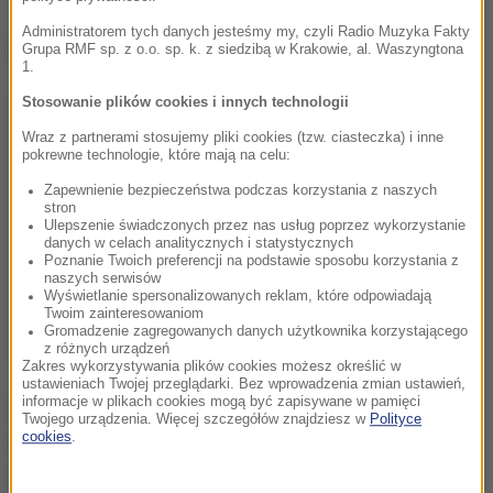
Administratorem tych danych jesteśmy my, czyli Radio Muzyka Fakty
Dalsza część artykułu pod materiałem video:
Grupa RMF sp. z o.o. sp. k. z siedzibą w Krakowie, al. Waszyngtona
1.
Stosowanie plików cookies i innych technologii
Wraz z partnerami stosujemy pliki cookies (tzw. ciasteczka) i inne
pokrewne technologie, które mają na celu:
Zapewnienie bezpieczeństwa podczas korzystania z naszych
stron
Ulepszenie świadczonych przez nas usług poprzez wykorzystanie
danych w celach analitycznych i statystycznych
Poznanie Twoich preferencji na podstawie sposobu korzystania z
naszych serwisów
Wyświetlanie spersonalizowanych reklam, które odpowiadają
Twoim zainteresowaniom
Gromadzenie zagregowanych danych użytkownika korzystającego
z różnych urządzeń
Zakres wykorzystywania plików cookies możesz określić w
ustawieniach Twojej przeglądarki. Bez wprowadzenia zmian ustawień,
informacje w plikach cookies mogą być zapisywane w pamięci
Wspomniał o obliczach kobiet płaczących, gdy
Twojego urządzenia. Więcej szczegółów znajdziesz w
Polityce
cookies
.
widzą, że "życie ich dzieci jest pogrzebane pod
ciężarem korupcji, która odbiera prawa i podkopuje