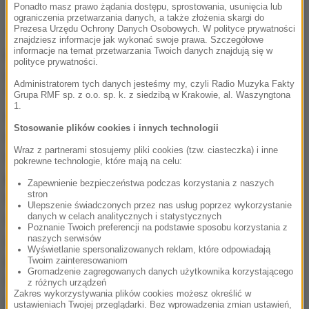
Ponadto masz prawo żądania dostępu, sprostowania, usunięcia lub
ograniczenia przetwarzania danych, a także złożenia skargi do
Prezesa Urzędu Ochrony Danych Osobowych. W polityce prywatności
18 listopada podczas protestów Strajku Kobiet
znajdziesz informacje jak wykonać swoje prawa. Szczegółowe
informacje na temat przetwarzania Twoich danych znajdują się w
posłanka Magdalena Biejat została spryskana
polityce prywatności.
gazem podczas próby interwencji poselskiej.
Administratorem tych danych jesteśmy my, czyli Radio Muzyka Fakty
"Próbowałam interweniować, wzywając do
Grupa RMF sp. z o.o. sp. k. z siedzibą w Krakowie, al. Waszyngtona
1.
zaprzestania nieuzasadnionego, prowadzącego do
Stosowanie plików cookies i innych technologii
eskalacji użycia przemocy, trzymając na wysokości
Wraz z partnerami stosujemy pliki cookies (tzw. ciasteczka) i inne
twarzy swoją legitymację poselską.
W odpowiedzi
pokrewne technologie, które mają na celu:
policjant, do którego się zwróciłam, prysnął mi w
Zapewnienie bezpieczeństwa podczas korzystania z naszych
stron
twarz gazem pieprzowym.
Ponieważ w tym
Ulepszenie świadczonych przez nas usług poprzez wykorzystanie
danych w celach analitycznych i statystycznych
momencie zwracałam się do niego informując, że
Poznanie Twoich preferencji na podstawie sposobu korzystania z
jestem posłanką, wnoszę, że zrobił to z
naszych serwisów
Wyświetlanie spersonalizowanych reklam, które odpowiadają
premedytacją. Bezpośrednio po tym zdarzeniu
Twoim zainteresowaniom
Gromadzenie zagregowanych danych użytkownika korzystającego
funkcjonariusz ukrył się za szpalerem
z różnych urządzeń
Zakres wykorzystywania plików cookies możesz określić w
umundurowanych policjantów" - pisała wówczas
ustawieniach Twojej przeglądarki. Bez wprowadzenia zmian ustawień,