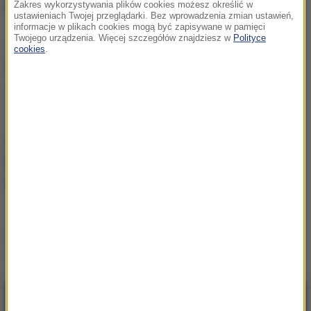
poza obszarem zabudowanym.
Zakres wykorzystywania plików cookies możesz określić w
ustawieniach Twojej przeglądarki. Bez wprowadzenia zmian ustawień,
informacje w plikach cookies mogą być zapisywane w pamięci
Twojego urządzenia. Więcej szczegółów znajdziesz w
Polityce
"W projekcie zapisano, że wejdzie w życie 1 lipca.
cookies
.
Rzecznik resortu infrastruktury Szymon Huptyś
zapewnił nas w piątek, że ten termin się nie zmienia"
- podaje gazeta.
ZOBACZ RÓWNIEŻ:
Warszawa: Z powodu
koronawirusa spadło natężenie ruchu. Jest mniej
kolizji i wypadków
Źródło: PAP
Polska
Tagi:
NAJNOWSZE