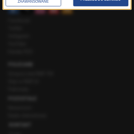
ZAAWANSOWANE
Facebook
Twitter
Instagram
YouTube
Kanały RSS
POLECANE
Gorąca Linia RMF FM
Staż w RMF24
Patronaty
POZOSTAŁE
Newsroom
Radio internetowe
KONTAKT