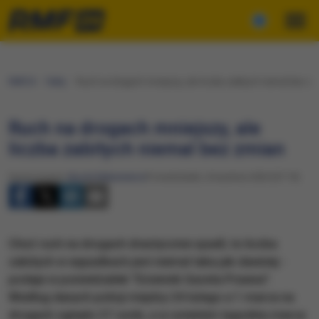
RMF24
Fakty
Ruch na drogach mniejszy, ale liczba zabitych niemal bez z
Ruch na drogach mniejszy, ale
liczba zabitych niemal bez zmian
Opracowanie:
Nicole Makarewicz
Poniedziałek, 6 kwietnia 2020 (07:19)
Choć ruch na drogach drastycznie spadł, to liczba
zabitych w wypadkach jest niemal taka jak dawniej -
podaje w poniedziałek "Dziennik Gazeta Prawna".
Według danych policji między 24 lutego a 1 marca na
drogach zginęło 37 osób, a w ostatnim tygodniu marca