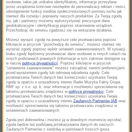
osobowe, takie jak unikalne identyfikatory, informacje przesyłane
przez urządzenia końcowe niezbędne do personalizacji reklam i treści,
udostępnienie funkcji mediów społecznościowych pomiaru ruchu jak
Dziennik poinformował, że w marcu liczba pojazdów
również dla rozwoju i poprawny naszych produktów. Za Twoją zgodą
my, jak i partnerzy możemy wykorzystywać precyzyjne dane
na drogach zmniejszyła się od
30 proc.
(we wtorki)
geolokalizacyjne i identyfikację poprzez skanowanie urządzeń.
Przechodząc do serwisu zgadzasz się na wskazane działania.
do
61 proc.
(w niedziele). Tak wynika z danych
Generalnej Dyrekcji Dróg Krajowych i Autostrad, która
Możesz wyrazić zgodę na powyższe cele przetwarzania poprzez
kliknięcie w przycisk "przechodzę do serwisu", możesz również nie
porównała pierwszy i ostatni tydzień minionego
wyrażać zgody poprzez wybór ustawień zaawansowanych. W sytuacji
braku zgody będziemy przetwarzać dane osobowe w innych celach na
miesiąca. Znacznie spadło natężenie w miastach,
innych podstawach prawnych (informacje w tym zakresie dostępne są
w naszej
polityce prywatności
). Poprzez kliknięcie w przycisk
np. przez stołeczne rondo Dmowskiego 2 kwietnia
"ustawienia zaawansowane" możesz zarządzać swoimi preferencjami
przed wyrażeniem zgody lub odmową udzielenia zgody. Cele
(w ciągu całej doby) przejechało 43 tys. aut,
przetwarzania Twoich danych bez konieczności uzyskania Twojej
zgody w oparciu o uzasadniony interes Radio Muzyka Fakty Grupa
podczas gdy miesiąc wcześniej ok. 90 tys.
RMF sp. z o.o. sp. k. oraz informacje o możliwości sprzeciwienia się
takiemu przetwarzaniu znajdziesz w
polityce prywatności
. Cele
przetwarzania Twoich danych bez konieczności uzyskania Twojej
"Wydawałoby się zatem, że ofiar śmiertelnych na
zgody w oparciu o uzasadniony interes
Zaufanych Partnerów IAB
oraz
możliwość sprzeciwienia się takiemu przetwarzaniu znajdziesz w
drogach też powinno być znacznie mniej. Tak jednak
ustawieniach zaawansowanych.
nie jest.
Według danych policji w tygodniu między
Zgoda jest dobrowolna i możesz ją w dowolnym momencie wycofać,
24 lutego i 1 marca na drogach zginęło 37 osób, a
zgoda będzie też podstawą przekazywania danych do naszych
Zaufanych Partnerów z siedzibą w państwach trzecich (poza