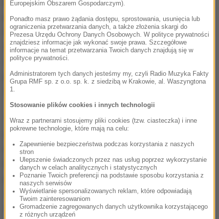
w ostatnim tygodniu marca ofiar było niewiele
Europejskim Obszarem Gospodarczym).
mniej - 33, choć w tym czasie liczba samych
Ponadto masz prawo żądania dostępu, sprostowania, usunięcia lub
ograniczenia przetwarzania danych, a także złożenia skargi do
wypadków zmniejszyła się o połowę - z 408 do 207.
Prezesa Urzędu Ochrony Danych Osobowych. W polityce prywatności
znajdziesz informacje jak wykonać swoje prawa. Szczegółowe
Zatem są one bardziej tragiczne w skutkach
" -
informacje na temat przetwarzania Twoich danych znajdują się w
polityce prywatności.
czytamy w "DGP". Zdaniem ekspertów
Administratorem tych danych jesteśmy my, czyli Radio Muzyka Fakty
prawdopodobnie przyczyną fatalnych statystyk jest
Grupa RMF sp. z o.o. sp. k. z siedzibą w Krakowie, al. Waszyngtona
znacznie szybsza jazda po opustoszałych ulicach.
1.
Stosowanie plików cookies i innych technologii
"DGP" przypomina, że w styczniu resort
Wraz z partnerami stosujemy pliki cookies (tzw. ciasteczka) i inne
pokrewne technologie, które mają na celu:
infrastruktury ogłosił, że ma już projekt zmian
Zapewnienie bezpieczeństwa podczas korzystania z naszych
legislacyjnych, który miał doprowadzić do poprawy
stron
Ulepszenie świadczonych przez nas usług poprzez wykorzystanie
bezpieczeństwa. To m.in. wprowadzenie
danych w celach analitycznych i statystycznych
Poznanie Twoich preferencji na podstawie sposobu korzystania z
pierwszeństwa dla pieszych przed przejściem i
naszych serwisów
Wyświetlanie spersonalizowanych reklam, które odpowiadają
zatrzymywanie prawa jazdy za przekroczenie
Twoim zainteresowaniom
dopuszczalnej prędkości o więcej niż 50 km/h także
Gromadzenie zagregowanych danych użytkownika korzystającego
z różnych urządzeń