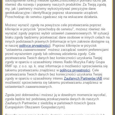
udostępnienie funkcji mediów społecznościowych pomiaru ruchu jak
pacjentów.
Może się okazać, że szpital zapełni się w
również dla rozwoju i poprawny naszych produktów. Za Twoją zgodą
my, jak i partnerzy możemy wykorzystywać precyzyjne dane
ciągu najbliższych 4-5 dni. Od wczoraj wprowadzono
geolokalizacyjne i identyfikację poprzez skanowanie urządzeń.
Przechodząc do serwisu zgadzasz się na wskazane działania.
jednolitą względem wszystkich oddziałów zasadę
Możesz wyrazić zgodę na powyższe cele przetwarzania poprzez
mówiącą o tym, że przyjmujemy pacjentów
kliknięcie w przycisk "przechodzę do serwisu", możesz również nie
wyrażać zgody poprzez wybór ustawień zaawansowanych. W sytuacji
wyłącznie w przypadku konieczności ratowania
braku zgody będziemy przetwarzać dane osobowe w innych celach na
innych podstawach prawnych (informacje w tym zakresie dostępne są
zdrowia i życia plus przypadki onkologiczne
- mówi
w naszej
polityce prywatności
). Poprzez kliknięcie w przycisk
"ustawienia zaawansowane" możesz zarządzać swoimi preferencjami
szef placówki w rozmowie z reporterem RMF FM
przed wyrażeniem zgody lub odmową udzielenia zgody. Cele
Markiem Wiosło.
przetwarzania Twoich danych bez konieczności uzyskania Twojej
zgody w oparciu o uzasadniony interes Radio Muzyka Fakty Grupa
RMF sp. z o.o. sp. k. oraz informacje o możliwości sprzeciwienia się
W Szpitalu Uniwersyteckim może być leczonych
takiemu przetwarzaniu znajdziesz w
polityce prywatności
. Cele
przetwarzania Twoich danych bez konieczności uzyskania Twojej
maksymalnie ok. 430 chorych. Wczoraj wolnych było
zgody w oparciu o uzasadniony interes
Zaufanych Partnerów IAB
oraz
możliwość sprzeciwienia się takiemu przetwarzaniu znajdziesz w
ok. stu łózek. Lekarze sprawują także opiekę nad
ustawieniach zaawansowanych.
chorymi pozostającymi w domach.
Zgoda jest dobrowolna i możesz ją w dowolnym momencie wycofać,
zgoda będzie też podstawą przekazywania danych do naszych
Zaufanych Partnerów z siedzibą w państwach trzecich (poza
Europejskim Obszarem Gospodarczym).
Dalsza część artykułu pod materiałem video: