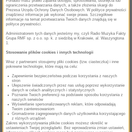
Ponadto masz prawo żądania dostępu, sprostowania, usunięcia lub
ograniczenia przetwarzania danych, a także złożenia skargi do
Prezesa Urzędu Ochrony Danych Osobowych. W polityce prywatności
znajdziesz informacje jak wykonać swoje prawa. Szczegółowe
informacje na temat przetwarzania Twoich danych znajdują się w
polityce prywatności.
Administratorem tych danych jesteśmy my, czyli Radio Muzyka Fakty
Grupa RMF sp. z o.o. sp. k. z siedzibą w Krakowie, al. Waszyngtona
1.
Stosowanie plików cookies i innych technologii
Wraz z partnerami stosujemy pliki cookies (tzw. ciasteczka) i inne
pokrewne technologie, które mają na celu:
Zapewnienie bezpieczeństwa podczas korzystania z naszych
stron
Ulepszenie świadczonych przez nas usług poprzez wykorzystanie
Drugi szpital jednoimienny ma
danych w celach analitycznych i statystycznych
Poznanie Twoich preferencji na podstawie sposobu korzystania z
powstać w Małopolsce
naszych serwisów
Wyświetlanie spersonalizowanych reklam, które odpowiadają
Twoim zainteresowaniom
W związku z rosnącą liczbą hospitalizacji osób
Gromadzenie zagregowanych danych użytkownika korzystającego
z różnych urządzeń
zakażonych koronawirusem Małopolski Urząd
Zakres wykorzystywania plików cookies możesz określić w
ustawieniach Twojej przeglądarki. Bez wprowadzenia zmian ustawień,
Wojewódzki pracuje nad wytypowaniem kolejnego