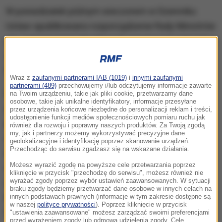
W poniedziałek późnym wieczorem w Dzienniku
Ustaw opublikowano rozporządzenie Rady Ministrów
ws. ustanowienia określonych ograniczeń, nakazów i
zakazów w związku z wystąpieniem stanu epidemii.
Nowe przepisy wejdą w życie 28 grudnia br.
Wraz z
zaufanymi partnerami IAB (1019)
i
innymi zaufanymi
partnerami (489)
przechowujemy i/lub odczytujemy informacje zawarte
I tak zgodnie z nowym rozporządzeniem od 28
na Twoim urządzeniu, takie jak pliki cookie, przetwarzamy dane
osobowe, takie jak unikalne identyfikatory, informacje przesyłane
grudnia do 17 stycznia ustanowiony został zakaz
przez urządzenia końcowe niezbędne do personalizacji reklam i treści,
udostępnienie funkcji mediów społecznościowych pomiaru ruchu jak
prowadzenia przez przedsiębiorców działalności
również dla rozwoju i poprawny naszych produktów. Za Twoją zgodą
my, jak i partnerzy możemy wykorzystywać precyzyjne dane
związanej z prowadzeniem dyskotek i klubów
geolokalizacyjne i identyfikację poprzez skanowanie urządzeń.
Przechodząc do serwisu zgadzasz się na wskazane działania.
nocnych, basenów, aquaparków, siłowni, klubów i
Możesz wyrazić zgodę na powyższe cele przetwarzania poprzez
centrów fitness oraz działalności usługowej
kliknięcie w przycisk "przechodzę do serwisu", możesz również nie
wyrażać zgody poprzez wybór ustawień zaawansowanych. W sytuacji
związanej z poprawą kondycji fizycznej (ujętej w
braku zgody będziemy przetwarzać dane osobowe w innych celach na
Polskiej Klasyfikacji Działalności w podklasie
innych podstawach prawnych (informacje w tym zakresie dostępne są
w naszej
polityce prywatności
). Poprzez kliknięcie w przycisk
96.04.Z)
"ustawienia zaawansowane" możesz zarządzać swoimi preferencjami
przed wyrażeniem zgody lub odmową udzielenia zgody. Cele