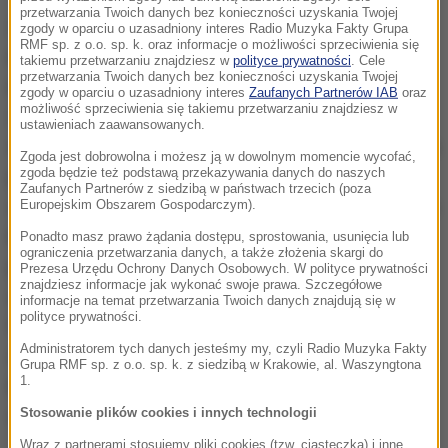
przetwarzania Twoich danych bez konieczności uzyskania Twojej
Z rozporządzenia wynika, że do 17 stycznia
nadal
zgody w oparciu o uzasadniony interes Radio Muzyka Fakty Grupa
RMF sp. z o.o. sp. k. oraz informacje o możliwości sprzeciwienia się
normalnie prowadzić swojej działalności nie będą
takiemu przetwarzaniu znajdziesz w
polityce prywatności
. Cele
przetwarzania Twoich danych bez konieczności uzyskania Twojej
mogli przedsiębiorcy związani z hotelarstwem.
zgody w oparciu o uzasadniony interes
Zaufanych Partnerów IAB
oraz
możliwość sprzeciwienia się takiemu przetwarzaniu znajdziesz w
Zgodnie z dokumentem takie usługi będzie można
ustawieniach zaawansowanych.
świadczyć np. w hotelach robotniczych i hotelach dla
Zgoda jest dobrowolna i możesz ją w dowolnym momencie wycofać,
zgoda będzie też podstawą przekazywania danych do naszych
pracowników sezonowych; dla osób wykonujących
Zaufanych Partnerów z siedzibą w państwach trzecich (poza
zawód medyczny; dla pilotów i załogi samolotów; dla
Europejskim Obszarem Gospodarczym).
kierowców wykonujących transport drogowy; dla
Ponadto masz prawo żądania dostępu, sprostowania, usunięcia lub
ograniczenia przetwarzania danych, a także złożenia skargi do
pacjentów i ich opiekunów czekających na
Prezesa Urzędu Ochrony Danych Osobowych. W polityce prywatności
znajdziesz informacje jak wykonać swoje prawa. Szczegółowe
uzyskanie świadczenia zdrowotnego; dla
informacje na temat przetwarzania Twoich danych znajdują się w
polityce prywatności.
funkcjonariuszy służb państwowych m.in. policji,
Administratorem tych danych jesteśmy my, czyli Radio Muzyka Fakty
ABW, SOP, straży pożarnej itd. W hotelach będą mogli
Grupa RMF sp. z o.o. sp. k. z siedzibą w Krakowie, al. Waszyngtona
1.
być zakwaterowani również sportowcy i ich trenerzy,
Stosowanie plików cookies i innych technologii
czy dyplomaci.
Wraz z partnerami stosujemy pliki cookies (tzw. ciasteczka) i inne