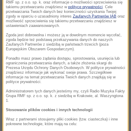
spowodować przewrócenie ich statku. Większość
RMF sp. z o.o. sp. k. oraz informacje o możliwości sprzeciwienia się
takiemu przetwarzaniu znajdziesz w
polityce prywatności
. Cele
ludzi była zamknięta pod pokładem; ocalało tylko 28
przetwarzania Twoich danych bez konieczności uzyskania Twojej
zgody w oparciu o uzasadniony interes
Zaufanych Partnerów IAB
oraz
osób.
możliwość sprzeciwienia się takiemu przetwarzaniu znajdziesz w
ustawieniach zaawansowanych.
Zgoda jest dobrowolna i możesz ją w dowolnym momencie wycofać,
zgoda będzie też podstawą przekazywania danych do naszych
Zaufanych Partnerów z siedzibą w państwach trzecich (poza
Tragedia wywołała kolejną falę oburzenia w Europie,
Europejskim Obszarem Gospodarczym).
a przywódcy UE zgodzili się skierować dodatkowe
Ponadto masz prawo żądania dostępu, sprostowania, usunięcia lub
ograniczenia przetwarzania danych, a także złożenia skargi do
siły na Morze Śródziemne, by móc ratować
Prezesa Urzędu Ochrony Danych Osobowych. W polityce prywatności
znajdziesz informacje jak wykonać swoje prawa. Szczegółowe
migrantów, którzy próbują dopłynąć do Europy.
informacje na temat przetwarzania Twoich danych znajdują się w
polityce prywatności.
Chociaż od tego czasu udało się uratować dziesiątki
Administratorem tych danych jesteśmy my, czyli Radio Muzyka Fakty
tysięcy ludzi, to tysiące migrantów utonęły. W
Grupa RMF sp. z o.o. sp. k. z siedzibą w Krakowie, al. Waszyngtona
1.
ubiegłym miesiącu podczas wyjątkowo tragicznych
trzech dni śmierć poniosło ok. 700 z nich.
Stosowanie plików cookies i innych technologii
Wraz z partnerami stosujemy pliki cookies (tzw. ciasteczka) i inne
Teraz włoska marynarka bada wrak. Jak pisze "The
pokrewne technologie, które mają na celu: