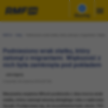
Słuchaj
RMF24
Fakty
Podniesiono wrak statku, który zatonął z migrantami. Większ
Podniesiono wrak statku, który
zatonął z migrantami. Większość z
nich była zamknięta pod pokładem
udostępnij
Czwartek, 30 czerwca 2016 (07:55)
Marynarka wojenna Włoch podniosła z dna morza wrak
statku, który zatonął wiosną ubiegłego roku u wybrzeży
Sycylii. Podejrzewa się, że na pokładzie było około 700-