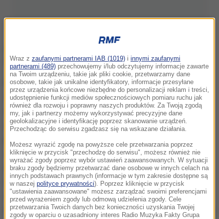
Wraz z
zaufanymi partnerami IAB (1019)
i
innymi zaufanymi
partnerami (489)
przechowujemy i/lub odczytujemy informacje zawarte
na Twoim urządzeniu, takie jak pliki cookie, przetwarzamy dane
Katastrofa statku z migrantami nastąpiła 18 kwietnia
osobowe, takie jak unikalne identyfikatory, informacje przesyłane
przez urządzenia końcowe niezbędne do personalizacji reklam i treści,
2015 roku. Najpewniej nigdy nie będzie znana
udostępnienie funkcji mediów społecznościowych pomiaru ruchu jak
również dla rozwoju i poprawny naszych produktów. Za Twoją zgodą
dokładna liczba ofiar. Jednostka mająca na pokładzie
my, jak i partnerzy możemy wykorzystywać precyzyjne dane
geolokalizacyjne i identyfikację poprzez skanowanie urządzeń.
około 700-800 migrantów, głównie z Afryki,
Przechodząc do serwisu zgadzasz się na wskazane działania.
przewróciła się, gdy zbliżał się do niej portugalski
Możesz wyrazić zgodę na powyższe cele przetwarzania poprzez
statek handlowy. Wcześniej z pokładu pełnego
kliknięcie w przycisk "przechodzę do serwisu", możesz również nie
wyrażać zgody poprzez wybór ustawień zaawansowanych. W sytuacji
migrantów statku, który płynął z Libii do Włoch,
braku zgody będziemy przetwarzać dane osobowe w innych celach na
innych podstawach prawnych (informacje w tym zakresie dostępne są
wysłano wezwanie o pomoc. Przypuszcza się, że
w naszej
polityce prywatności
). Poprzez kliknięcie w przycisk
"ustawienia zaawansowane" możesz zarządzać swoimi preferencjami
właśnie na widok nadpływającego frachtowca
przed wyrażeniem zgody lub odmową udzielenia zgody. Cele
przetwarzania Twoich danych bez konieczności uzyskania Twojej
imigranci zgromadzili się przy jednej burcie i to mogło
zgody w oparciu o uzasadniony interes Radio Muzyka Fakty Grupa