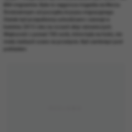
800 migrantów. Była to najgorsza tragedia na Morzu
Śródziemnym od początku kryzysu migracyjnego.
Statek był przepełniony uchodźcami i zatonął w
kwietniu 2015 roku na oczach ekip ratowniczych.
Większość z ponad 700 osób, które były na łodzi, nie
miały żadnych szans na przeżycie. Byli zamknięci pod
pokładem.