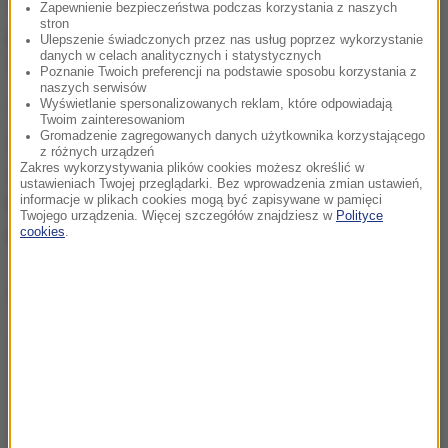
Telegraph", za pomocą robotów udało się go
Zapewnienie bezpieczeństwa podczas korzystania z naszych
stron
podnieść i przetransportować do portu Augusta na
Ulepszenie świadczonych przez nas usług poprzez wykorzystanie
danych w celach analitycznych i statystycznych
Sycylii.
Poznanie Twoich preferencji na podstawie sposobu korzystania z
naszych serwisów
Wyświetlanie spersonalizowanych reklam, które odpowiadają
Teraz do pracy przystąpią technicy kryminalni i
Twoim zainteresowaniom
Gromadzenie zagregowanych danych użytkownika korzystającego
eksperci medycyny sądowej. Mają za zadanie
z różnych urządzeń
Zakres wykorzystywania plików cookies możesz określić w
zbadanie ciał, zebranie jak najwięcej informacji, tak
ustawieniach Twojej przeglądarki. Bez wprowadzenia zmian ustawień,
by możliwe było przeprowadzenie identyfikacji oraz
informacje w plikach cookies mogą być zapisywane w pamięci
Twojego urządzenia. Więcej szczegółów znajdziesz w
Polityce
pochowanie zmarłych.
cookies
.
Dalsza część artykułu pod materiałem video: