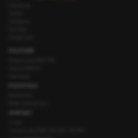
Facebook
Twitter
Instagram
YouTube
Kanały RSS
POLECANE
Gorąca Linia RMF FM
Staż w RMF24
Patronaty
POZOSTAŁE
Newsroom
Radio internetowe
KONTAKT
O nas
Gorąca Linia RMF FM: 600 700 800