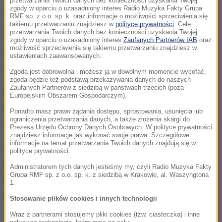
przetwarzania Twoich danych bez konieczności uzyskania Twojej
sprawie tragedii uchodźców, jednak jak zapewnia
zgody w oparciu o uzasadniony interes Radio Muzyka Fakty Grupa
RMF sp. z o.o. sp. k. oraz informacje o możliwości sprzeciwienia się
jego otocznie, rozmawia z przywódcami państw i
takiemu przetwarzaniu znajdziesz w
polityce prywatności
. Cele
przetwarzania Twoich danych bez konieczności uzyskania Twojej
rządów, Komisją Europejską i szefową unijnej
zgody w oparciu o uzasadniony interes
Zaufanych Partnerów IAB
oraz
możliwość sprzeciwienia się takiemu przetwarzaniu znajdziesz w
dyplomacji "o tym, co można zrobić, aby złagodzić
ustawieniach zaawansowanych.
tragiczną sytuację".
Zgoda jest dobrowolna i możesz ją w dowolnym momencie wycofać,
zgoda będzie też podstawą przekazywania danych do naszych
Zaufanych Partnerów z siedzibą w państwach trzecich (poza
Długie milczenie Brukseli i brak konkretów
Europejskim Obszarem Gospodarczym).
podkreślają jednak bezsilność Unii Europejskiej
Ponadto masz prawo żądania dostępu, sprostowania, usunięcia lub
wobec tragedii uchodźców z Afryki. Jeden z unijnych
ograniczenia przetwarzania danych, a także złożenia skargi do
Prezesa Urzędu Ochrony Danych Osobowych. W polityce prywatności
dyplomatów przyznał w rozmowie z naszą
znajdziesz informacje jak wykonać swoje prawa. Szczegółowe
informacje na temat przetwarzania Twoich danych znajdują się w
dziennikarką, że Unia jest zakładnikiem własnej
polityce prywatności.
poprawności politycznej: z jednej strony nie chce
Administratorem tych danych jesteśmy my, czyli Radio Muzyka Fakty
Grupa RMF sp. z o.o. sp. k. z siedzibą w Krakowie, al. Waszyngtona
być oskarżana o obojętność, a z drugiej nie ma
1.
pomysłu, jak zahamować napływ uchodźców.
Stosowanie plików cookies i innych technologii
Wraz z partnerami stosujemy pliki cookies (tzw. ciasteczka) i inne