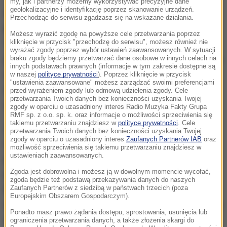
my, jak i partnerzy możemy wykorzystywać precyzyjne dane
geolokalizacyjne i identyfikację poprzez skanowanie urządzeń.
W kwestii ochrony zdrowia popierany przez PiS
Przechodząc do serwisu zgadzasz się na wskazane działania.
Karol Nawrocki
obiecuje ustawy, dzięki którym
Możesz wyrazić zgodę na powyższe cele przetwarzania poprzez
kliknięcie w przycisk "przechodzę do serwisu", możesz również nie
"Polacy będą mieli pierwszeństwo w korzystaniu z
wyrażać zgody poprzez wybór ustawień zaawansowanych. W sytuacji
polskiej służby zdrowia". Wśród propozycji obecnego
braku zgody będziemy przetwarzać dane osobowe w innych celach na
innych podstawach prawnych (informacje w tym zakresie dostępne są
szefa IPN pojawiło się też utworzenie Centrum
w naszej
polityce prywatności
). Poprzez kliknięcie w przycisk
"ustawienia zaawansowane" możesz zarządzać swoimi preferencjami
Obsługi Pacjenta, by zmniejszyć kolejki do lekarzy i
przed wyrażeniem zgody lub odmową udzielenia zgody. Cele
przetwarzania Twoich danych bez konieczności uzyskania Twojej
usprawnić zarządzanie tymi kolejkami.
zgody w oparciu o uzasadniony interes Radio Muzyka Fakty Grupa
RMF sp. z o.o. sp. k. oraz informacje o możliwości sprzeciwienia się
takiemu przetwarzaniu znajdziesz w
polityce prywatności
. Cele
Z kolei kandydatka Lewicy
Magdalena Biejat
przetwarzania Twoich danych bez konieczności uzyskania Twojej
zgody w oparciu o uzasadniony interes
Zaufanych Partnerów IAB
oraz
zapowiada większe pieniądze dla szpitali
możliwość sprzeciwienia się takiemu przetwarzaniu znajdziesz w
ustawieniach zaawansowanych.
powiatowych i obiecuje sprzeciw wobec pomysłów
Zgoda jest dobrowolna i możesz ją w dowolnym momencie wycofać,
prywatyzacji służby zdrowia.
Sławomir Mentzen
z
zgoda będzie też podstawą przekazywania danych do naszych
Konfederacji proponuje koniec monopolu NFZ i
Zaufanych Partnerów z siedzibą w państwach trzecich (poza
Europejskim Obszarem Gospodarczym).
zamiast tego stworzenie wielu mniejszych funduszy
Ponadto masz prawo żądania dostępu, sprostowania, usunięcia lub
ubezpieczeń zdrowotnych, które będą ze sobą
ograniczenia przetwarzania danych, a także złożenia skargi do