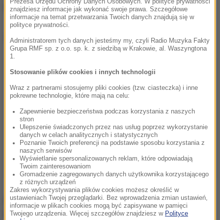
Prezesa Urzędu Ochrony Danych Osobowych. W polityce prywatności
konkurować.
znajdziesz informacje jak wykonać swoje prawa. Szczegółowe
informacje na temat przetwarzania Twoich danych znajdują się w
polityce prywatności.
Dalsza część artykułu pod materiałem video:
Administratorem tych danych jesteśmy my, czyli Radio Muzyka Fakty
Grupa RMF sp. z o.o. sp. k. z siedzibą w Krakowie, al. Waszyngtona
1.
Stosowanie plików cookies i innych technologii
Wraz z partnerami stosujemy pliki cookies (tzw. ciasteczka) i inne
pokrewne technologie, które mają na celu:
Zapewnienie bezpieczeństwa podczas korzystania z naszych
stron
Ulepszenie świadczonych przez nas usług poprzez wykorzystanie
danych w celach analitycznych i statystycznych
Poznanie Twoich preferencji na podstawie sposobu korzystania z
naszych serwisów
Wyświetlanie spersonalizowanych reklam, które odpowiadają
Twoim zainteresowaniom
Gromadzenie zagregowanych danych użytkownika korzystającego
z różnych urządzeń
Zakres wykorzystywania plików cookies możesz określić w
Alkohol na stacjach dzieli
ustawieniach Twojej przeglądarki. Bez wprowadzenia zmian ustawień,
informacje w plikach cookies mogą być zapisywane w pamięci
kandydatów
Twojego urządzenia. Więcej szczegółów znajdziesz w
Polityce