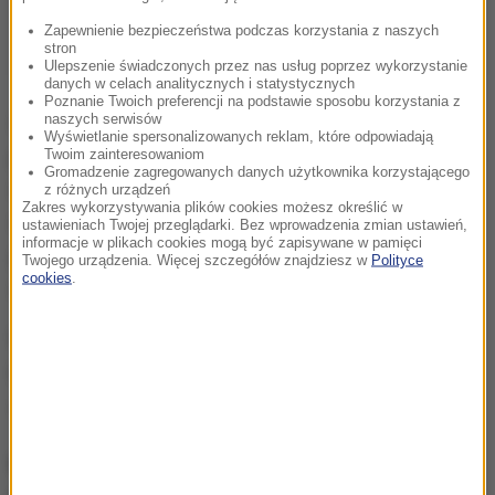
Zapewnienie bezpieczeństwa podczas korzystania z naszych
stron
Ulepszenie świadczonych przez nas usług poprzez wykorzystanie
danych w celach analitycznych i statystycznych
Poznanie Twoich preferencji na podstawie sposobu korzystania z
Przed meczem byłam bardziej zestresowana niż
naszych serwisów
Wyświetlanie spersonalizowanych reklam, które odpowiadają
podczas turniejów wielkoszlemowych. Towarzyszyło
Twoim zainteresowaniom
Gromadzenie zagregowanych danych użytkownika korzystającego
mi wiele emocji. Wiedziałam, że muszę walczyć z
z różnych urządzeń
Zakres wykorzystywania plików cookies możesz określić w
negatywnymi myślami w mojej głowie. Starałam się
ustawieniach Twojej przeglądarki. Bez wprowadzenia zmian ustawień,
informacje w plikach cookies mogą być zapisywane w pamięci
grać agresywnie, ale było to bardzo trudne,
Twojego urządzenia. Więcej szczegółów znajdziesz w
Polityce
cookies
.
szczególnie w drugim secie
- dodała.
W kolejnej rundzie rywalką Magdaleny Fręch będzie
rozstawiona z numerem trzecim Amerykanka
Jessica Pegula
.
W środę wystąpi także Iga Świątek, która