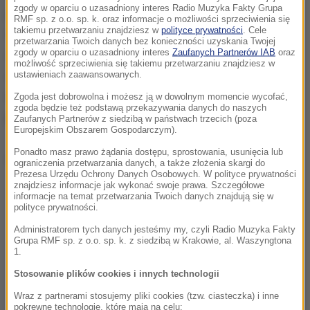
zgody w oparciu o uzasadniony interes Radio Muzyka Fakty Grupa
punkcie. Sara jest niesamowitą zawodniczką. Grała
RMF sp. z o.o. sp. k. oraz informacje o możliwości sprzeciwienia się
takiemu przetwarzaniu znajdziesz w
polityce prywatności
. Cele
kiedyś w finale Roland Garros. Ma duże
przetwarzania Twoich danych bez konieczności uzyskania Twojej
doświadczenie w grze na mączce. Zachowałam
zgody w oparciu o uzasadniony interes
Zaufanych Partnerów IAB
oraz
możliwość sprzeciwienia się takiemu przetwarzaniu znajdziesz w
spokój i nie pokazywałam emocji w tie-breaku.
ustawieniach zaawansowanych.
Cieszę się bardzo, że jestem w drugiej rundzie
-
Zgoda jest dobrowolna i możesz ją w dowolnym momencie wycofać,
zgoda będzie też podstawą przekazywania danych do naszych
powiedziała polska tenisistka.
Zaufanych Partnerów z siedzibą w państwach trzecich (poza
Europejskim Obszarem Gospodarczym).
Ponadto masz prawo żądania dostępu, sprostowania, usunięcia lub
Dalsza część artykułu pod materiałem video:
ograniczenia przetwarzania danych, a także złożenia skargi do
Prezesa Urzędu Ochrony Danych Osobowych. W polityce prywatności
znajdziesz informacje jak wykonać swoje prawa. Szczegółowe
informacje na temat przetwarzania Twoich danych znajdują się w
polityce prywatności.
Administratorem tych danych jesteśmy my, czyli Radio Muzyka Fakty
Grupa RMF sp. z o.o. sp. k. z siedzibą w Krakowie, al. Waszyngtona
1.
Stosowanie plików cookies i innych technologii
Wraz z partnerami stosujemy pliki cookies (tzw. ciasteczka) i inne
pokrewne technologie, które mają na celu: