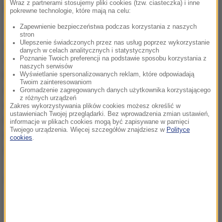
Wraz z partnerami stosujemy pliki cookies (tzw. ciasteczka) i inne
zablokowali przejazd karetce.
pokrewne technologie, które mają na celu:
Zapewnienie bezpieczeństwa podczas korzystania z naszych
To zachowanie jest naganne. Brak mi słów. To w
stron
Ulepszenie świadczonych przez nas usług poprzez wykorzystanie
ogóle nie powinno mieć miejsca. Często ludzie nie
danych w celach analitycznych i statystycznych
wiedzą jak reagować
Poznanie Twoich preferencji na podstawie sposobu korzystania z
- komentuje zachowanie
naszych serwisów
kierowców A4 ratownik Paweł Łukasiewicz. Jego
Wyświetlanie spersonalizowanych reklam, które odpowiadają
Twoim zainteresowaniom
zdaniem "to jest zrozumiałe jak np. komuś zgaśnie
Gromadzenie zagregowanych danych użytkownika korzystającego
z różnych urządzeń
silnik, bo stresuje się tym, że musi szybko zjechać.
Zakres wykorzystywania plików cookies możesz określić w
ustawieniach Twojej przeglądarki. Bez wprowadzenia zmian ustawień,
Ale to zachowanie, o którym mówimy, czyli
informacje w plikach cookies mogą być zapisywane w pamięci
Twojego urządzenia. Więcej szczegółów znajdziesz w
Polityce
zawracanie i jechanie pod prąd autostradą, albo
cookies
.
zajeżdżanie drogi karetce to zachowanie naganne".
Dalsza część artykułu pod materiałem video: