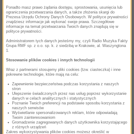
Ponadto masz prawo żądania dostępu, sprostowania, usunięcia lub
Ale oczywiście kawę wypijamy, a peeling robimy z
ograniczenia przetwarzania danych, a także złożenia skargi do
Prezesa Urzędu Ochrony Danych Osobowych. W polityce prywatności
fusów, prawda?
znajdziesz informacje jak wykonać swoje prawa. Szczegółowe
informacje na temat przetwarzania Twoich danych znajdują się w
polityce prywatności.
Dalsza część artykułu pod materiałem video:
Administratorem tych danych jesteśmy my, czyli Radio Muzyka Fakty
Grupa RMF sp. z o.o. sp. k. z siedzibą w Krakowie, al. Waszyngtona
1.
Stosowanie plików cookies i innych technologii
Wraz z partnerami stosujemy pliki cookies (tzw. ciasteczka) i inne
pokrewne technologie, które mają na celu:
Zapewnienie bezpieczeństwa podczas korzystania z naszych
stron
Ulepszenie świadczonych przez nas usług poprzez wykorzystanie
danych w celach analitycznych i statystycznych
Poznanie Twoich preferencji na podstawie sposobu korzystania z
naszych serwisów
Wyświetlanie spersonalizowanych reklam, które odpowiadają
Twoim zainteresowaniom
Gromadzenie zagregowanych danych użytkownika korzystającego
z różnych urządzeń
Dokładnie, kawę wypijamy, a peeling z fusów.
Zakres wykorzystywania plików cookies możesz określić w