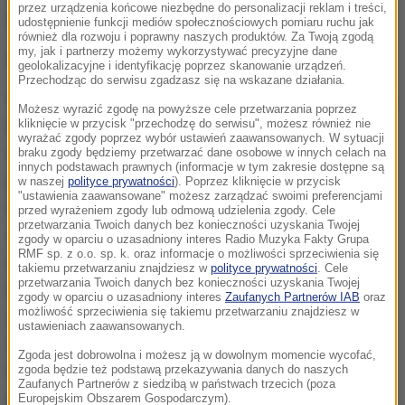
przez urządzenia końcowe niezbędne do personalizacji reklam i treści,
przyspieszą gojenie i wygładzą te zmiany.
udostępnienie funkcji mediów społecznościowych pomiaru ruchu jak
również dla rozwoju i poprawny naszych produktów. Za Twoją zgodą
my, jak i partnerzy możemy wykorzystywać precyzyjne dane
A co możemy zrobić w domu?
geolokalizacyjne i identyfikację poprzez skanowanie urządzeń.
Przechodząc do serwisu zgadzasz się na wskazane działania.
W domu również możemy wykonać peelingi. Mogą to
Możesz wyrazić zgodę na powyższe cele przetwarzania poprzez
kliknięcie w przycisk "przechodzę do serwisu", możesz również nie
być peelingi kupione w sklepach, ale mogą to być
wyrażać zgody poprzez wybór ustawień zaawansowanych. W sytuacji
również peelingi zrobione własnoręcznie. Na
braku zgody będziemy przetwarzać dane osobowe w innych celach na
innych podstawach prawnych (informacje w tym zakresie dostępne są
przykład na twarz bardzo fajnym peelingiem jest
w naszej
polityce prywatności
). Poprzez kliknięcie w przycisk
"ustawienia zaawansowane" możesz zarządzać swoimi preferencjami
mikstura zrobiona z zaparzonej wcześniej kawy z
przed wyrażeniem zgody lub odmową udzielenia zgody. Cele
przetwarzania Twoich danych bez konieczności uzyskania Twojej
dodatkiem bardzo dobrego, bardzo dobrze
zgody w oparciu o uzasadniony interes Radio Muzyka Fakty Grupa
RMF sp. z o.o. sp. k. oraz informacje o możliwości sprzeciwienia się
działającego olejku arganowego. Takim peelingiem
takiemu przetwarzaniu znajdziesz w
polityce prywatności
. Cele
przetwarzania Twoich danych bez konieczności uzyskania Twojej
możemy przez kilka minut przemasować sobie
zgody w oparciu o uzasadniony interes
Zaufanych Partnerów IAB
oraz
możliwość sprzeciwienia się takiemu przetwarzaniu znajdziesz w
skórę. W ten sposób wygładzimy ją, a równocześnie
ustawieniach zaawansowanych.
olejkiem arganowym odżywimy, nawilżymy
Zgoda jest dobrowolna i możesz ją w dowolnym momencie wycofać,
intensywnie, spowodujemy, że zadziała nam taki
zgoda będzie też podstawą przekazywania danych do naszych
Zaufanych Partnerów z siedzibą w państwach trzecich (poza
preparat również przeciwzmarszczkowo.
Europejskim Obszarem Gospodarczym).