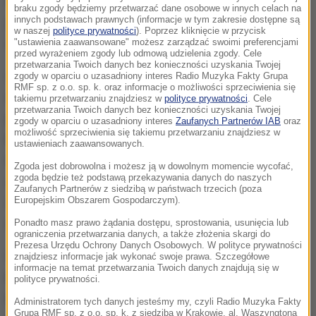
suszarkach do paznokci jest co prawda inne, ale
braku zgody będziemy przetwarzać dane osobowe w innych celach na
innych podstawach prawnych (informacje w tym zakresie dostępne są
jego wpływ na zdrowie nigdy nie został
w naszej
polityce prywatności
). Poprzez kliknięcie w przycisk
szczegółowo przebadany.
"ustawienia zaawansowane" możesz zarządzać swoimi preferencjami
przed wyrażeniem zgody lub odmową udzielenia zgody. Cele
przetwarzania Twoich danych bez konieczności uzyskania Twojej
Urządzenia tego typu reklamowane są jako w pełni
zgody w oparciu o uzasadniony interes Radio Muzyka Fakty Grupa
RMF sp. z o.o. sp. k. oraz informacje o możliwości sprzeciwienia się
bezpieczne i nie oddziaływujące na zdrowie
- mówi
takiemu przetwarzaniu znajdziesz w
polityce prywatności
. Cele
przetwarzania Twoich danych bez konieczności uzyskania Twojej
prof. Ludmil Alexandrov, główny autor publikacji,
zgody w oparciu o uzasadniony interes
Zaufanych Partnerów IAB
oraz
możliwość sprzeciwienia się takiemu przetwarzaniu znajdziesz w
która ukazała się w styczniowym wydaniu "Nature
ustawieniach zaawansowanych.
Communications" -
Ale zgodnie z naszą najlepszą
Zgoda jest dobrowolna i możesz ją w dowolnym momencie wycofać,
zgoda będzie też podstawą przekazywania danych do naszych
wiedzą, nikt do tej pory nie zbadał ich wpływu na
Zaufanych Partnerów z siedzibą w państwach trzecich (poza
Europejskim Obszarem Gospodarczym).
ludzki organizm na poziomie molekularnym i
komórkowym.
Ponadto masz prawo żądania dostępu, sprostowania, usunięcia lub
ograniczenia przetwarzania danych, a także złożenia skargi do
Prezesa Urzędu Ochrony Danych Osobowych. W polityce prywatności
Wykorzystując trzy różne linie komórkowe -
znajdziesz informacje jak wykonać swoje prawa. Szczegółowe
informacje na temat przetwarzania Twoich danych znajdują się w
keratynocyty skóry dorosłego człowieka, fibroblasty
polityce prywatności.
ludzkiego napletka i fibroblasty zarodków myszy
Administratorem tych danych jesteśmy my, czyli Radio Muzyka Fakty
Grupa RMF sp. z o.o. sp. k. z siedzibą w Krakowie, al. Waszyngtona