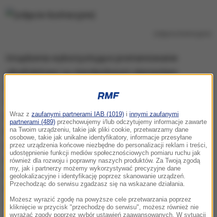
(zdjęcie ilustracyjne)
Urządzenia wykorzystujące promieniowanie
ultrafioletowe są standardowym elementem
wyposażenia salonów manicure oraz wielu domów
wielbicielek żelowych i hybrydowych paznokci. Ich
Wraz z
zaufanymi partnerami IAB (1019)
i
innymi zaufanymi
działanie polega na emitowaniu określone
partnerami (489)
przechowujemy i/lub odczytujemy informacje zawarte
spektrum światła UV (340-395 nm) do utwardzania
na Twoim urządzeniu, takie jak pliki cookie, przetwarzamy dane
osobowe, takie jak unikalne identyfikatory, informacje przesyłane
chemikaliów
stosowanych w preparatach do
przez urządzenia końcowe niezbędne do personalizacji reklam i treści,
udostępnienie funkcji mediów społecznościowych pomiaru ruchu jak
manicure. Już wcześniej jednoznacznie
również dla rozwoju i poprawny naszych produktów. Za Twoją zgodą
my, jak i partnerzy możemy wykorzystywać precyzyjne dane
dowiedziono, że łóżka opalające w solariach,
geolokalizacyjne i identyfikację poprzez skanowanie urządzeń.
Przechodząc do serwisu zgadzasz się na wskazane działania.
wykorzystujące widmo światła o długości fali 280-
Możesz wyrazić zgodę na powyższe cele przetwarzania poprzez
400 nm, są rakotwórcze. Widmo stosowane w
kliknięcie w przycisk "przechodzę do serwisu", możesz również nie
wyrażać zgody poprzez wybór ustawień zaawansowanych. W sytuacji