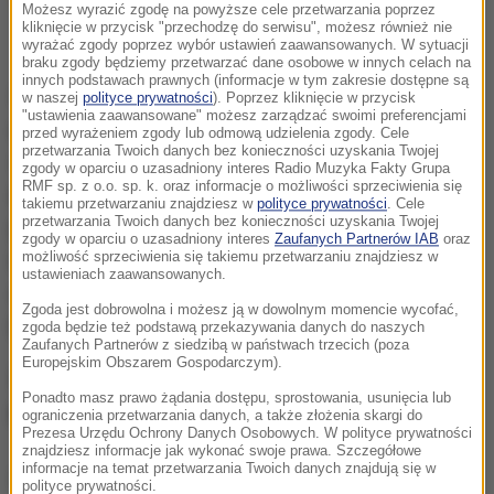
Więcej ważnych informacji z Polski i ze świata
Możesz wyrazić zgodę na powyższe cele przetwarzania poprzez
kliknięcie w przycisk "przechodzę do serwisu", możesz również nie
znajdziesz na
stronie głównej RMF24.pl
.
wyrażać zgody poprzez wybór ustawień zaawansowanych. W sytuacji
braku zgody będziemy przetwarzać dane osobowe w innych celach na
innych podstawach prawnych (informacje w tym zakresie dostępne są
Na tym etapie wiemy, że
79 osób zostało
w naszej
polityce prywatności
). Poprzez kliknięcie w przycisk
"ustawienia zaawansowane" możesz zarządzać swoimi preferencjami
uratowanych i przewiezionych do szpitala
, a jedna z
przed wyrażeniem zgody lub odmową udzielenia zgody. Cele
przetwarzania Twoich danych bez konieczności uzyskania Twojej
nich została poważnie ranna. Uważa się, że
zgody w oparciu o uzasadniony interes Radio Muzyka Fakty Grupa
RMF sp. z o.o. sp. k. oraz informacje o możliwości sprzeciwienia się
kolejnych 101 osób zaginęło, a statek zatonął
-
takiemu przetwarzaniu znajdziesz w
polityce prywatności
. Cele
przetwarzania Twoich danych bez konieczności uzyskania Twojej
powiedział w środę, cytowany przez Reutersa,
zgody w oparciu o uzasadniony interes
Zaufanych Partnerów IAB
oraz
możliwość sprzeciwienia się takiemu przetwarzaniu znajdziesz w
informator z lankijskiej marynarki wojennej, który
ustawieniach zaawansowanych.
odmówił podania swojego nazwiska, ponieważ nie
Zgoda jest dobrowolna i możesz ją w dowolnym momencie wycofać,
był upoważniony do rozmowy z mediami.
zgoda będzie też podstawą przekazywania danych do naszych
Zaufanych Partnerów z siedzibą w państwach trzecich (poza
Europejskim Obszarem Gospodarczym).
Źródła Reutersa podały ponadto, że
jedna z osób
Ponadto masz prawo żądania dostępu, sprostowania, usunięcia lub
przewiezionych do szpitala zmarła
.
ograniczenia przetwarzania danych, a także złożenia skargi do
Prezesa Urzędu Ochrony Danych Osobowych. W polityce prywatności
znajdziesz informacje jak wykonać swoje prawa. Szczegółowe
informacje na temat przetwarzania Twoich danych znajdują się w
Dalsza część artykułu pod materiałem video:
polityce prywatności.