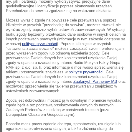
my, jak i partnerzy możemy wykorzystywać precyzyjne dane
geolokalizacyjne i identyfikację poprzez skanowanie urządzeń.
Przechodząc do serwisu zgadzasz się na wskazane działania.
Możesz wyrazić zgodę na powyższe cele przetwarzania poprzez
kliknięcie w przycisk "przechodzę do serwisu", możesz również nie
wyrażać zgody poprzez wybór ustawień zaawansowanych. W sytuacji
braku zgody będziemy przetwarzać dane osobowe w innych celach na
innych podstawach prawnych (informacje w tym zakresie dostępne są
w naszej
polityce prywatności
). Poprzez kliknięcie w przycisk
"ustawienia zaawansowane" możesz zarządzać swoimi preferencjami
przed wyrażeniem zgody lub odmową udzielenia zgody. Cele
przetwarzania Twoich danych bez konieczności uzyskania Twojej
zgody w oparciu o uzasadniony interes Radio Muzyka Fakty Grupa
RMF sp. z o.o. sp. k. oraz informacje o możliwości sprzeciwienia się
takiemu przetwarzaniu znajdziesz w
polityce prywatności
. Cele
przetwarzania Twoich danych bez konieczności uzyskania Twojej
zgody w oparciu o uzasadniony interes
Zaufanych Partnerów IAB
oraz
(hk)
możliwość sprzeciwienia się takiemu przetwarzaniu znajdziesz w
ustawieniach zaawansowanych.
Źródło:
Zgoda jest dobrowolna i możesz ją w dowolnym momencie wycofać,
zgoda będzie też podstawą przekazywania danych do naszych
drifting
Tagi:
Zaufanych Partnerów z siedzibą w państwach trzecich (poza
Europejskim Obszarem Gospodarczym).
NAJWAŻNIEJSZE FAKTY
Ponadto masz prawo żądania dostępu, sprostowania, usunięcia lub
ograniczenia przetwarzania danych, a także złożenia skargi do