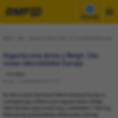
Słuchaj
RMF24
Fakty
Gigantyczna dynia z Belgii. Oto nowa rekordzistka Europy
Gigantyczna dynia z Belgii. Oto
nowa rekordzistka Europy
udostępnij
Wtorek, 11 października 2016 (11:55)
Na dorocznych Dyniowych Mistrzostwach Europy w
Ludwigsburgu w Niemczech wygrała dynia z Belgii.
Rekordzistka waży ponad tonę, a dokładnie 1190,5 kg.
Wyhodował ją Belg Mattias Willemyens, którego