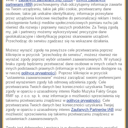
Wraz z
zaufanymi partnerami IAB (1019)
i
innymi zaufanymi
partnerami (489)
przechowujemy i/lub odczytujemy informacje zawarte
na Twoim urządzeniu, takie jak pliki cookie, przetwarzamy dane
osobowe, takie jak unikalne identyfikatory, informacje przesyłane
przez urządzenia końcowe niezbędne do personalizacji reklam i treści,
udostępnienie funkcji mediów społecznościowych pomiaru ruchu jak
również dla rozwoju i poprawny naszych produktów. Za Twoją zgodą
my, jak i partnerzy możemy wykorzystywać precyzyjne dane
geolokalizacyjne i identyfikację poprzez skanowanie urządzeń.
Przechodząc do serwisu zgadzasz się na wskazane działania.
Możesz wyrazić zgodę na powyższe cele przetwarzania poprzez
kliknięcie w przycisk "przechodzę do serwisu", możesz również nie
wyrażać zgody poprzez wybór ustawień zaawansowanych. W sytuacji
braku zgody będziemy przetwarzać dane osobowe w innych celach na
innych podstawach prawnych (informacje w tym zakresie dostępne są
w naszej
polityce prywatności
). Poprzez kliknięcie w przycisk
"ustawienia zaawansowane" możesz zarządzać swoimi preferencjami
W mistrzostwach uczestniczyło kilkudziesięciu
przed wyrażeniem zgody lub odmową udzielenia zgody. Cele
rolników z ponad 20 krajów.
przetwarzania Twoich danych bez konieczności uzyskania Twojej
zgody w oparciu o uzasadniony interes Radio Muzyka Fakty Grupa
RMF sp. z o.o. sp. k. oraz informacje o możliwości sprzeciwienia się
takiemu przetwarzaniu znajdziesz w
polityce prywatności
. Cele
przetwarzania Twoich danych bez konieczności uzyskania Twojej
Źródło: RUPTLY/x-news
zgody w oparciu o uzasadniony interes
Zaufanych Partnerów IAB
oraz
możliwość sprzeciwienia się takiemu przetwarzaniu znajdziesz w
ustawieniach zaawansowanych.
chcesz widzieć więcej artykułów od RMF24?
dodaj w