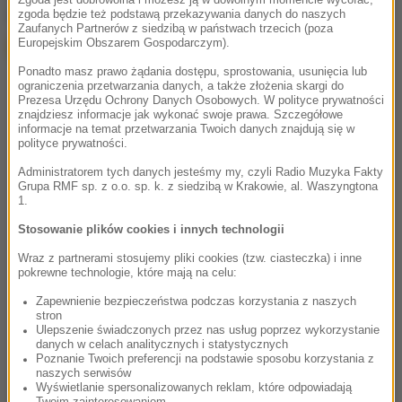
Zgoda jest dobrowolna i możesz ją w dowolnym momencie wycofać,
Google
zgoda będzie też podstawą przekazywania danych do naszych
Zaufanych Partnerów z siedzibą w państwach trzecich (poza
Europejskim Obszarem Gospodarczym).
Ponadto masz prawo żądania dostępu, sprostowania, usunięcia lub
ograniczenia przetwarzania danych, a także złożenia skargi do
Prezesa Urzędu Ochrony Danych Osobowych. W polityce prywatności
znajdziesz informacje jak wykonać swoje prawa. Szczegółowe
informacje na temat przetwarzania Twoich danych znajdują się w
polityce prywatności.
Administratorem tych danych jesteśmy my, czyli Radio Muzyka Fakty
Grupa RMF sp. z o.o. sp. k. z siedzibą w Krakowie, al. Waszyngtona
1.
Stosowanie plików cookies i innych technologii
Wraz z partnerami stosujemy pliki cookies (tzw. ciasteczka) i inne
pokrewne technologie, które mają na celu:
Zapewnienie bezpieczeństwa podczas korzystania z naszych
stron
Ulepszenie świadczonych przez nas usług poprzez wykorzystanie
danych w celach analitycznych i statystycznych
Poznanie Twoich preferencji na podstawie sposobu korzystania z
naszych serwisów
Wyświetlanie spersonalizowanych reklam, które odpowiadają