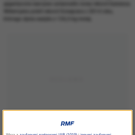
gigantyczne warzywo ustanowiło nowy rekord Guinessa.
Willemyens pobił rekord Szwajcara z 2014 roku,
którego dynia ważyła o 136,5 kg mniej.