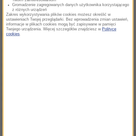
Twoim zainteresowaniom
Gromadzenie zagregowanych danych użytkownika korzystającego
z różnych urządzeń
Zakres wykorzystywania plików cookies możesz określić w
ustawieniach Twojej przeglądarki. Bez wprowadzenia zmian ustawień,
informacje w plikach cookies mogą być zapisywane w pamięci
Twojego urządzenia. Więcej szczegółów znajdziesz w
Polityce
NAJWAŻNIEJSZE FAKTY
cookies
.
Miliardowe szkody Orlenu.
Byłym menadżerom grozi
do 25 lat więzienia
Krwawa forsa dla
dyktatora. Kim Dzong Un
zarabia miliardy na wojnie
Rosji
Sąd ponownie wstrzymuje
inwestycję Trumpa.
Prezydent odpowiada