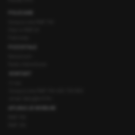
POLECANE
Gorąca Linia RMF FM
Staż w RMF24
Patronaty
POZOSTAŁE
Newsroom
Radio internetowe
KONTAKT
O nas
Gorąca Linia RMF FM: 600 700 800
email: fakty@rmf.fm
APLIKACJE MOBILNE
RMF FM
RMF ON