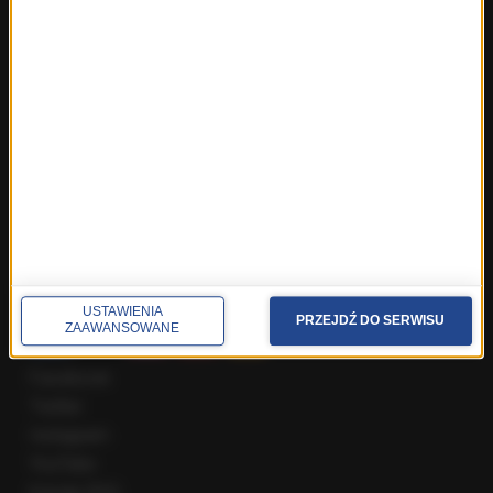
Fakty z Wrocławia
Fakty z Zakopanego
ROZMOWY W RMF FM
Najnowsze rozmowy w RMF FM
Rozmowa o 7:00 w RMF FM i Radiu RMF24
Poranna rozmowa w RMF FM
Popołudniowa rozmowa w RMF FM
Gość Krzysztofa Ziemca w RMF FM
Rozmowy w Radiu RMF24
SPOŁECZNOŚĆ
USTAWIENIA
PRZEJDŹ DO SERWISU
ZAAWANSOWANE
Facebook
Twitter
Instagram
YouTube
Kanały RSS