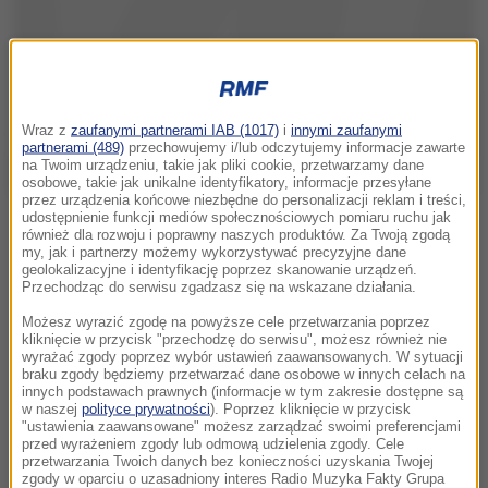
Wraz z
zaufanymi partnerami IAB (1017)
i
innymi zaufanymi
partnerami (489)
przechowujemy i/lub odczytujemy informacje zawarte
na Twoim urządzeniu, takie jak pliki cookie, przetwarzamy dane
osobowe, takie jak unikalne identyfikatory, informacje przesyłane
przez urządzenia końcowe niezbędne do personalizacji reklam i treści,
udostępnienie funkcji mediów społecznościowych pomiaru ruchu jak
również dla rozwoju i poprawny naszych produktów. Za Twoją zgodą
my, jak i partnerzy możemy wykorzystywać precyzyjne dane
geolokalizacyjne i identyfikację poprzez skanowanie urządzeń.
Przechodząc do serwisu zgadzasz się na wskazane działania.
Możesz wyrazić zgodę na powyższe cele przetwarzania poprzez
kliknięcie w przycisk "przechodzę do serwisu", możesz również nie
wyrażać zgody poprzez wybór ustawień zaawansowanych. W sytuacji
braku zgody będziemy przetwarzać dane osobowe w innych celach na
innych podstawach prawnych (informacje w tym zakresie dostępne są
w naszej
polityce prywatności
). Poprzez kliknięcie w przycisk
"ustawienia zaawansowane" możesz zarządzać swoimi preferencjami
przed wyrażeniem zgody lub odmową udzielenia zgody. Cele
przetwarzania Twoich danych bez konieczności uzyskania Twojej
zgody w oparciu o uzasadniony interes Radio Muzyka Fakty Grupa