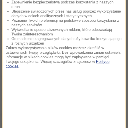
Provenzano, który według wymiaru sprawiedliwości
Zapewnienie bezpieczeństwa podczas korzystania z naszych
stron
przejął przywództwo nad sycylijską mafią po
Ulepszenie świadczonych przez nas usług poprzez wykorzystanie
danych w celach analitycznych i statystycznych
aresztowaniu Toto Riiny, został ujęty na terenie
Poznanie Twoich preferencji na podstawie sposobu korzystania z
naszych serwisów
gospodarstwa rolnego w Corleone, kolebce cosa
Wyświetlanie spersonalizowanych reklam, które odpowiadają
Twoim zainteresowaniom
nostry, koło domu swej rodziny.
Gromadzenie zagregowanych danych użytkownika korzystającego
z różnych urządzeń
Zakres wykorzystywania plików cookies możesz określić w
Szef szefów cosa nostry miał przydomek Binnu u'
ustawieniach Twojej przeglądarki. Bez wprowadzenia zmian ustawień,
informacje w plikach cookies mogą być zapisywane w pamięci
Tratturi, który znaczy w sycylijskim dialekcie:
Twojego urządzenia. Więcej szczegółów znajdziesz w
Polityce
cookies
.
"Bernardo traktor". Było to nawiązanie do jego
przemocy i bezwzględności.
Jeszcze zaocznie, gdy był poszukiwany, skazano go
na dożywocie za przygotowanie zamachów na
sędziów śledczych Giovanniego Falcone i Paolo
Borsellino, zamordowanych w odstępie dwóch
miesięcy w 1992 roku na Sycylii.