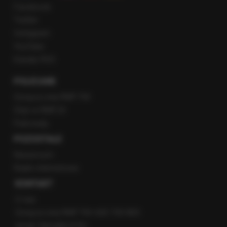
Facebook
Twitter
Instagram
YouTube
Kanały RSS
POLECANE
Gorąca Linia RMF FM
Staż w RMF24
Patronaty
POZOSTAŁE
Newsroom
Radio internetowe
KONTAKT
O nas
Gorąca Linia RMF FM: 600 700 800
email: fakty@rmf.fm