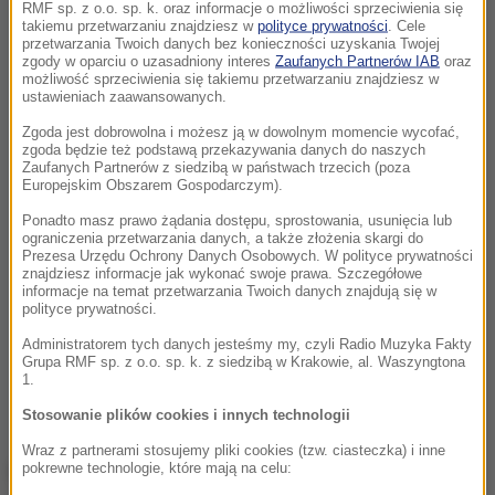
RMF sp. z o.o. sp. k. oraz informacje o możliwości sprzeciwienia się
takiemu przetwarzaniu znajdziesz w
polityce prywatności
. Cele
przetwarzania Twoich danych bez konieczności uzyskania Twojej
zgody w oparciu o uzasadniony interes
Zaufanych Partnerów IAB
oraz
możliwość sprzeciwienia się takiemu przetwarzaniu znajdziesz w
ustawieniach zaawansowanych.
Zgoda jest dobrowolna i możesz ją w dowolnym momencie wycofać,
zgoda będzie też podstawą przekazywania danych do naszych
Zaufanych Partnerów z siedzibą w państwach trzecich (poza
Europejskim Obszarem Gospodarczym).
Ponadto masz prawo żądania dostępu, sprostowania, usunięcia lub
ograniczenia przetwarzania danych, a także złożenia skargi do
Prezesa Urzędu Ochrony Danych Osobowych. W polityce prywatności
znajdziesz informacje jak wykonać swoje prawa. Szczegółowe
informacje na temat przetwarzania Twoich danych znajdują się w
polityce prywatności.
Administratorem tych danych jesteśmy my, czyli Radio Muzyka Fakty
Grupa RMF sp. z o.o. sp. k. z siedzibą w Krakowie, al. Waszyngtona
1.
Stosowanie plików cookies i innych technologii
Wraz z partnerami stosujemy pliki cookies (tzw. ciasteczka) i inne
pokrewne technologie, które mają na celu:
Poszukiwany przez dekady na całym świecie