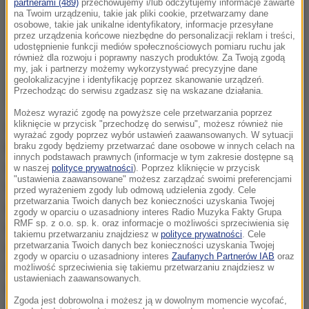
partnerami (489)
przechowujemy i/lub odczytujemy informacje zawarte
na Twoim urządzeniu, takie jak pliki cookie, przetwarzamy dane
osobowe, takie jak unikalne identyfikatory, informacje przesyłane
przez urządzenia końcowe niezbędne do personalizacji reklam i treści,
udostępnienie funkcji mediów społecznościowych pomiaru ruchu jak
również dla rozwoju i poprawny naszych produktów. Za Twoją zgodą
my, jak i partnerzy możemy wykorzystywać precyzyjne dane
geolokalizacyjne i identyfikację poprzez skanowanie urządzeń.
Przechodząc do serwisu zgadzasz się na wskazane działania.
Możesz wyrazić zgodę na powyższe cele przetwarzania poprzez
kliknięcie w przycisk "przechodzę do serwisu", możesz również nie
Zniesienie zakazu poparło 163 posłów, przeciwnych
wyrażać zgody poprzez wybór ustawień zaawansowanych. W sytuacji
było 2, a 11 wstrzymało się od głosu. W uzasadnieniu
braku zgody będziemy przetwarzać dane osobowe w innych celach na
innych podstawach prawnych (informacje w tym zakresie dostępne są
wniosku o zniesienie ustawy szef kancelarii premiera
w naszej
polityce prywatności
). Poprzez kliknięcie w przycisk
"ustawienia zaawansowane" możesz zarządzać swoimi preferencjami
Viktora Orbana, Antal Rogan, oraz minister gospodarki
przed wyrażeniem zgody lub odmową udzielenia zgody. Cele
przetwarzania Twoich danych bez konieczności uzyskania Twojej
narodowej Mihaly Varga nawiązali do inicjatywy
zgody w oparciu o uzasadniony interes Radio Muzyka Fakty Grupa
RMF sp. z o.o. sp. k. oraz informacje o możliwości sprzeciwienia się
rozpisania referendum na temat zakazu handlu w
takiemu przetwarzaniu znajdziesz w
polityce prywatności
. Cele
niedzielę, z którą wystąpiła Węgierska Partia
przetwarzania Twoich danych bez konieczności uzyskania Twojej
zgody w oparciu o uzasadniony interes
Zaufanych Partnerów IAB
oraz
Socjalistyczna (MSZP). Podkreślili, że dla rządu
możliwość sprzeciwienia się takiemu przetwarzaniu znajdziesz w
ustawieniach zaawansowanych.
najważniejszą kwestią jest obecnie wspólny
Zgoda jest dobrowolna i możesz ją w dowolnym momencie wycofać,
sprzeciw wobec proponowanych przez Brukselę