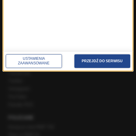
Najnowsze rozmowy w RMF FM
Rozmowa o 7:00 w RMF FM i Radiu RMF24
Poranna rozmowa w RMF FM
Popołudniowa rozmowa w RMF FM
Gość Krzysztofa Ziemca w RMF FM
Rozmowy w Radiu RMF24
SPOŁECZNOŚĆ
USTAWIENIA
PRZEJDŹ DO SERWISU
ZAAWANSOWANE
Facebook
Twitter
Instagram
YouTube
Kanały RSS
POLECANE
Gorąca Linia RMF FM
Staż w RMF24