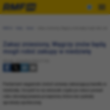
RMF24
Fakty
Świat
Zakaz zniesiony, Węgrzy znów będą mogli robić zakup
Zakaz zniesiony, Węgrzy znów będą
mogli robić zakupy w niedzielę
Wtorek, 12 kwietnia 2016 (17:52)
Parlament węgierski zniósł ustawę zakazującą handlu w
niedzielę. Uczynił to na wniosek rządu po nieco ponad
roku obowiązywania przepisów, które nie zyskały
aprobaty społecznej.