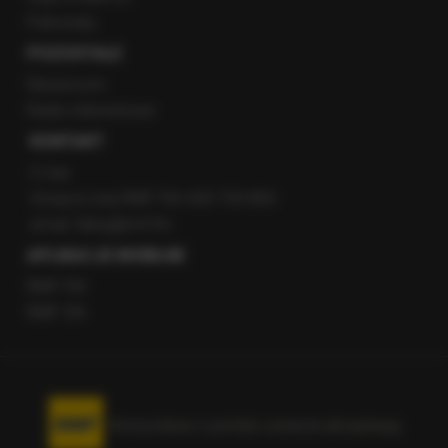
Patronaty
POZOSTAŁE
Newsroom
Radio internetowe
KONTAKT
O nas
Gorąca Linia RMF FM: 600 700 800
email: fakty@rmf.fm
APLIKACJE MOBILNE
RMF FM
RMF ON
Korzystanie z portalu oznacza akceptację