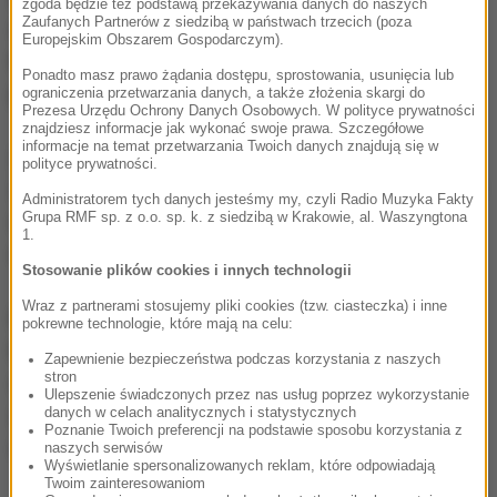
zgoda będzie też podstawą przekazywania danych do naszych
Zaufanych Partnerów z siedzibą w państwach trzecich (poza
obowiązkowych kwot przyjmowania uchodźców.
Europejskim Obszarem Gospodarczym).
Referendum w tej sprawie zapowiedział w lutym
Ponadto masz prawo żądania dostępu, sprostowania, usunięcia lub
premier Orban.
ograniczenia przetwarzania danych, a także złożenia skargi do
Prezesa Urzędu Ochrony Danych Osobowych. W polityce prywatności
znajdziesz informacje jak wykonać swoje prawa. Szczegółowe
informacje na temat przetwarzania Twoich danych znajdują się w
Zakaz handlu w niedzielę obowiązywał od 15 marca
polityce prywatności.
2015 roku, ale nie dotyczył najmniejszych sklepów. W
Administratorem tych danych jesteśmy my, czyli Radio Muzyka Fakty
Grupa RMF sp. z o.o. sp. k. z siedzibą w Krakowie, al. Waszyngtona
niedawno przeprowadzonym sondażu sprzeciwiały
1.
mu się dwie trzecie respondentów.
Stosowanie plików cookies i innych technologii
Wraz z partnerami stosujemy pliki cookies (tzw. ciasteczka) i inne
Posłowie zdecydowali we wtorek, że obecnie sami
pokrewne technologie, które mają na celu:
handlowcy będą mogli decydować o godzinach
Zapewnienie bezpieczeństwa podczas korzystania z naszych
stron
otwarcia swych sklepów z uwzględnieniem m.in.
Ulepszenie świadczonych przez nas usług poprzez wykorzystanie
zwyczajów nabywców oraz interesów pracowników i
danych w celach analitycznych i statystycznych
Poznanie Twoich preferencji na podstawie sposobu korzystania z
okolicznych mieszkańców.
naszych serwisów
Wyświetlanie spersonalizowanych reklam, które odpowiadają
Twoim zainteresowaniom