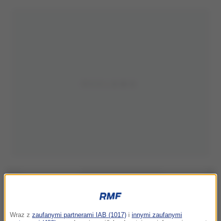
Wraz z
zaufanymi partnerami IAB (1017)
i
innymi zaufanymi