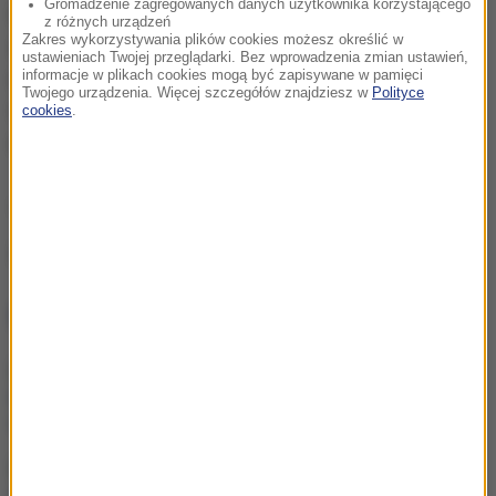
Gromadzenie zagregowanych danych użytkownika korzystającego
Ustawa wprowadzająca zakaz handlu w niedzielę
z różnych urządzeń
Zakres wykorzystywania plików cookies możesz określić w
straci moc w dzień po opublikowaniu wtorkowej
ustawieniach Twojej przeglądarki. Bez wprowadzenia zmian ustawień,
informacje w plikach cookies mogą być zapisywane w pamięci
nowelizacji, co oznacza, że w zależności od jego
Twojego urządzenia. Więcej szczegółów znajdziesz w
Polityce
terminu sklepy mogłyby zostać otwarte już w
cookies
.
najbliższą niedzielę.
(mn)
Źródło: RMF24/PAP
NAJWAŻNIEJSZE FAKTY
„Są już pewne postępy”.
Donald Trump mówił o
wojnie w Ukrainie
GKS Katowice w
nieciekawej sytuacji przed