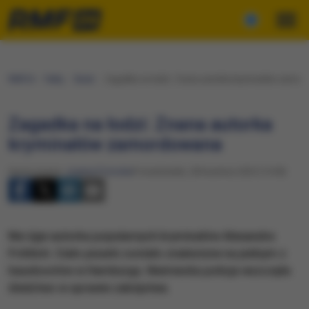
RMF24
Fakty
Świat
Zagadka na łodzi: Znana autorka kryminałów zamor
Zagadka na łodzi: Znana autorka
kryminałów zamordowana
Opracowanie:
Joanna Potocka
Poniedziałek, 28 kwietnia 2025 (14:38)
Nie żyje autorka popularnych kryminałów Alexandra
Fröhlich. Ciało pisarki zostało znalezione na jednym z
hausbootów w Hamburgu. Niemiecka policja wszczęła
śledztwo w sprawie zabójstwa.