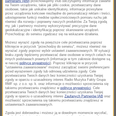
partnerami (489)
przechowujemy i/lub odczytujemy informacje zawarte
na Twoim urządzeniu, takie jak pliki cookie, przetwarzamy dane
sprawie śmierci 58-letniej kobiety, której ciało
osobowe, takie jak unikalne identyfikatory, informacje przesyłane
przez urządzenia końcowe niezbędne do personalizacji reklam i treści,
zostało znalezione we wtorek w zeszłym tygodniu
udostępnienie funkcji mediów społecznościowych pomiaru ruchu jak
również dla rozwoju i poprawny naszych produktów. Za Twoją zgodą
na hausboocie (dom na łodzi - red.) na Łabie.
my, jak i partnerzy możemy wykorzystywać precyzyjne dane
geolokalizacyjne i identyfikację poprzez skanowanie urządzeń.
Niemieckie media podają, że chodzi o
autorkę
Przechodząc do serwisu zgadzasz się na wskazane działania.
bestselerów Alexandrę Fröhlich
. Zwłoki miał odkryć
Możesz wyrazić zgodę na powyższe cele przetwarzania poprzez
kliknięcie w przycisk "przechodzę do serwisu", możesz również nie
jeden z trzech jej synów. Na ciele widoczne były
wyrażać zgody poprzez wybór ustawień zaawansowanych. W sytuacji
braku zgody będziemy przetwarzać dane osobowe w innych celach na
ślady po kulach
.
innych podstawach prawnych (informacje w tym zakresie dostępne są
w naszej
polityce prywatności
). Poprzez kliknięcie w przycisk
"ustawienia zaawansowane" możesz zarządzać swoimi preferencjami
Policja nie chce ujawnić danych denatki, potwierdza
przed wyrażeniem zgody lub odmową udzielenia zgody. Cele
przetwarzania Twoich danych bez konieczności uzyskania Twojej
natomiast, że zebrane miejscu ślady wskazują na to,
zgody w oparciu o uzasadniony interes Radio Muzyka Fakty Grupa
RMF sp. z o.o. sp. k. oraz informacje o możliwości sprzeciwienia się
iż kobieta zmarła w wyniku popełnienia
takiemu przetwarzaniu znajdziesz w
polityce prywatności
. Cele
przetwarzania Twoich danych bez konieczności uzyskania Twojej
przestępstwa. Media donoszą o nurkach, którzy w
zgody w oparciu o uzasadniony interes
Zaufanych Partnerów IAB
oraz
wodach Łaby szukają broni użytej w trakcie
możliwość sprzeciwienia się takiemu przetwarzaniu znajdziesz w
ustawieniach zaawansowanych.
zabójstwa.
Zgoda jest dobrowolna i możesz ją w dowolnym momencie wycofać,