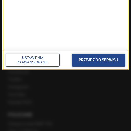
Najnowsze rozmowy w RMF FM
Rozmowa o 7:00 w RMF FM i Radiu RMF24
Poranna rozmowa w RMF FM
Popołudniowa rozmowa w RMF FM
Gość Krzysztofa Ziemca w RMF FM
Rozmowy w Radiu RMF24
SPOŁECZNOŚĆ
USTAWIENIA
PRZEJDŹ DO SERWISU
ZAAWANSOWANE
Facebook
Twitter
Instagram
YouTube
Kanały RSS
POLECANE
Gorąca Linia RMF FM