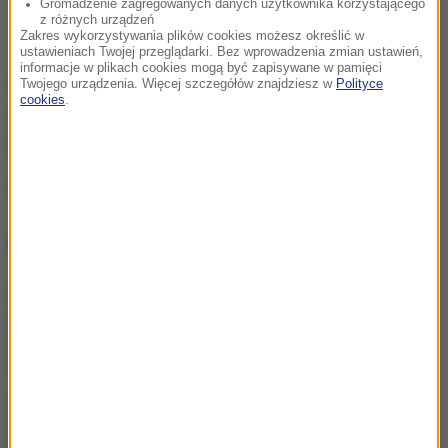
Gromadzenie zagregowanych danych użytkownika korzystającego
z różnych urządzeń
Zakres wykorzystywania plików cookies możesz określić w
ustawieniach Twojej przeglądarki. Bez wprowadzenia zmian ustawień,
informacje w plikach cookies mogą być zapisywane w pamięci
Wcześniej Fröhlich pracowała także jako
Twojego urządzenia. Więcej szczegółów znajdziesz w
Polityce
cookies
.
dziennikarka w Ukrainie. Ojciec jej synów pochodzi z
Rosji.
Źródło: RMF24
NAJWAŻNIEJSZE FAKTY
Były żołnierz USA
przechodzi piekło w Rosji.
Waszyngton naciska na
Moskwę
„To był dobry dzień”. Iga
Świątek awansowała do
kolejnej rundy w Toronto