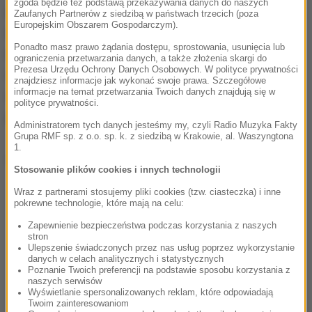
zgoda będzie też podstawą przekazywania danych do naszych
Alexandra Fröhlich była autorką popularnych książek,
Zaufanych Partnerów z siedzibą w państwach trzecich (poza
Europejskim Obszarem Gospodarczym).
między innymi o tematyce kryminalnej. Ich tytuły
Ponadto masz prawo żądania dostępu, sprostowania, usunięcia lub
można przetłumaczyć jako "Moja rosyjska teściowa
ograniczenia przetwarzania danych, a także złożenia skargi do
Prezesa Urzędu Ochrony Danych Osobowych. W polityce prywatności
i inne katastrofy", "Śmierć to pewnik", czy "Trupy w
znajdziesz informacje jak wykonać swoje prawa. Szczegółowe
informacje na temat przetwarzania Twoich danych znajdują się w
szafie". Jej książki dotąd nie zostały
polityce prywatności.
przetłumaczone na język polski.
Administratorem tych danych jesteśmy my, czyli Radio Muzyka Fakty
Grupa RMF sp. z o.o. sp. k. z siedzibą w Krakowie, al. Waszyngtona
1.
Dalsza część artykułu pod materiałem video:
Stosowanie plików cookies i innych technologii
Wraz z partnerami stosujemy pliki cookies (tzw. ciasteczka) i inne
pokrewne technologie, które mają na celu:
Zapewnienie bezpieczeństwa podczas korzystania z naszych
stron
Ulepszenie świadczonych przez nas usług poprzez wykorzystanie
danych w celach analitycznych i statystycznych
Poznanie Twoich preferencji na podstawie sposobu korzystania z
naszych serwisów
Wyświetlanie spersonalizowanych reklam, które odpowiadają
Twoim zainteresowaniom