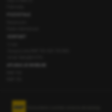
Staż w RMF24
Patronaty
POZOSTAŁE
Newsroom
Radio internetowe
KONTAKT
O nas
Gorąca Linia RMF FM: 600 700 800
email: fakty@rmf.fm
APLIKACJE MOBILNE
RMF FM
RMF ON
Korzystanie z portalu oznacza akceptację