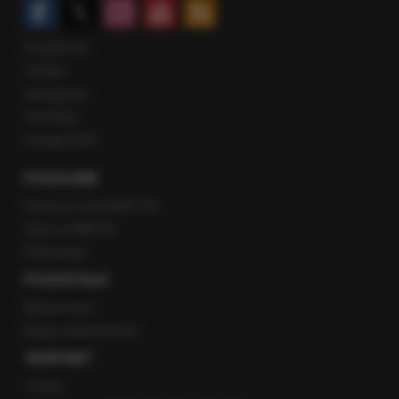
Facebook
Twitter
Instagram
YouTube
Kanały RSS
POLECANE
Gorąca Linia RMF FM
Staż w RMF24
Patronaty
POZOSTAŁE
Newsroom
Radio internetowe
KONTAKT
O nas