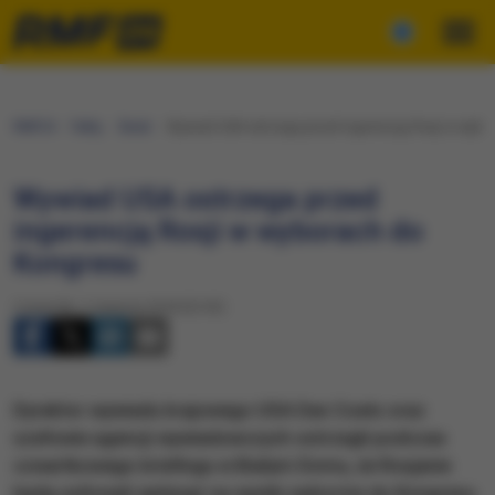
RMF24
Fakty
Świat
Wywiad USA ostrzega przed ingerencją Rosji w wybo
Wywiad USA ostrzega przed
ingerencją Rosji w wyborach do
Kongresu
Czwartek, 2 sierpnia 2018 (22:02)
​Dyrektor wywiadu krajowego USA Dan Coats oraz
szefowie agencji wywiadowczych ostrzegli podczas
czwartkowego briefingu w Białym Domu, że Rosjanie
będą usiłowali wpłynąć na wyniki wyborów do Kongresu