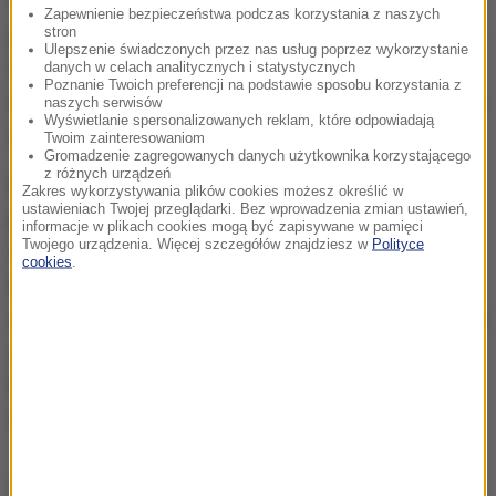
Trumpa na krytykę ze strony zarówno Demokratów,
Zapewnienie bezpieczeństwa podczas korzystania z naszych
stron
jak i partii prezydenta, dotyczącą braku reakcji rządu
Ulepszenie świadczonych przez nas usług poprzez wykorzystanie
na doniesienia o kolejnych podchodach Rosji
danych w celach analitycznych i statystycznych
Poznanie Twoich preferencji na podstawie sposobu korzystania z
mających na celu wpłynięcie na wynik wyborów oraz
naszych serwisów
Wyświetlanie spersonalizowanych reklam, które odpowiadają
sianie zamętu.
Twoim zainteresowaniom
Gromadzenie zagregowanych danych użytkownika korzystającego
z różnych urządzeń
Po tygodniach krytyki pod adresem samego
Zakres wykorzystywania plików cookies możesz określić w
ustawieniach Twojej przeglądarki. Bez wprowadzenia zmian ustawień,
prezydenta za kwestionowanie ingerencji Kremla w
informacje w plikach cookies mogą być zapisywane w pamięci
Twojego urządzenia. Więcej szczegółów znajdziesz w
Polityce
wybory w 2016 roku doradca Trumpa do spraw
cookies
.
bezpieczeństwa narodowego John Bolton
wystosował list do Demokratów w Senacie, w którym
zapewnia, że "prezydent Trump nie toleruje i nie
będzie tolerował wtrącania się w amerykański
system demokracji przedstawicielskiej".
Dalsza część artykułu pod materiałem video: