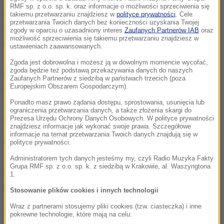
RMF sp. z o.o. sp. k. oraz informacje o możliwości sprzeciwienia się
Coats i Nielsen wraz z szefem FBI Christopherem
takiemu przetwarzaniu znajdziesz w
polityce prywatności
. Cele
przetwarzania Twoich danych bez konieczności uzyskania Twojej
Wrayem i dyrektorem Narodowej Agencji
zgody w oparciu o uzasadniony interes
Zaufanych Partnerów IAB
oraz
możliwość sprzeciwienia się takiemu przetwarzaniu znajdziesz w
Bezpieczeństwa (NSA) Paulem Nakasone pojawili
ustawieniach zaawansowanych.
się w czwartek w Białym Domu, aby podczas
Zgoda jest dobrowolna i możesz ją w dowolnym momencie wycofać,
zgoda będzie też podstawą przekazywania danych do naszych
konferencji prasowej zapewnić opinię publiczną, że
Zaufanych Partnerów z siedzibą w państwach trzecich (poza
Europejskim Obszarem Gospodarczym).
wywiad robi wszystko, co w jego mocy, aby
Ponadto masz prawo żądania dostępu, sprostowania, usunięcia lub
zneutralizować próby wpłynięcia na amerykańskie
ograniczenia przetwarzania danych, a także złożenia skargi do
wybory - pisze AP.
Prezesa Urzędu Ochrony Danych Osobowych. W polityce prywatności
znajdziesz informacje jak wykonać swoje prawa. Szczegółowe
informacje na temat przetwarzania Twoich danych znajdują się w
Biały Dom oznajmił w czwartek, że prezydent Donald
polityce prywatności.
Trump zarządził "szeroką, obejmującą cały rząd
Administratorem tych danych jesteśmy my, czyli Radio Muzyka Fakty
Grupa RMF sp. z o.o. sp. k. z siedzibą w Krakowie, al. Waszyngtona
kampanię", aby uchronić wybory do Kongresu przed
1.
próbami ingerencji ze strony Rosjan.
Stosowanie plików cookies i innych technologii
Wraz z partnerami stosujemy pliki cookies (tzw. ciasteczka) i inne
AP zwraca uwagę, że jest to reakcja administracji
pokrewne technologie, które mają na celu: