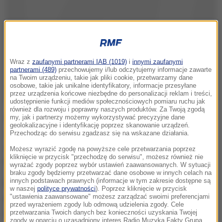
Wraz z
zaufanymi partnerami IAB (1019)
i
innymi zaufanymi
partnerami (489)
przechowujemy i/lub odczytujemy informacje zawarte
na Twoim urządzeniu, takie jak pliki cookie, przetwarzamy dane
osobowe, takie jak unikalne identyfikatory, informacje przesyłane
przez urządzenia końcowe niezbędne do personalizacji reklam i treści,
udostępnienie funkcji mediów społecznościowych pomiaru ruchu jak
również dla rozwoju i poprawny naszych produktów. Za Twoją zgodą
Nadal obserwujemy uporczywą kampanię
my, jak i partnerzy możemy wykorzystywać precyzyjne dane
geolokalizacyjne i identyfikację poprzez skanowanie urządzeń.
(dezinformacyjną) prowadzoną przez Rosję, mającą
Przechodząc do serwisu zgadzasz się na wskazane działania.
osłabić i podzielić Stany Zjednoczone
- powiedział
Możesz wyrazić zgodę na powyższe cele przetwarzania poprzez
kliknięcie w przycisk "przechodzę do serwisu", możesz również nie
Coats.
wyrażać zgody poprzez wybór ustawień zaawansowanych. W sytuacji
braku zgody będziemy przetwarzać dane osobowe w innych celach na
innych podstawach prawnych (informacje w tym zakresie dostępne są
Minister bezpieczeństwa krajowego Kirstjen Nielsen
w naszej
polityce prywatności
). Poprzez kliknięcie w przycisk
"ustawienia zaawansowane" możesz zarządzać swoimi preferencjami
ostrzegła: "Nasza demokracja znalazła się na
przed wyrażeniem zgody lub odmową udzielenia zgody. Cele
celowniku".
przetwarzania Twoich danych bez konieczności uzyskania Twojej
zgody w oparciu o uzasadniony interes Radio Muzyka Fakty Grupa