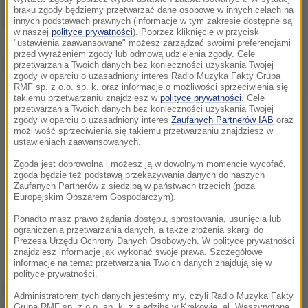
rubli, w "tym obcą walutę, złote monety,
braku zgody będziemy przetwarzać dane osobowe w innych celach na
kolekcjonerskie zegarki i przedmioty luksusowe".
innych podstawach prawnych (informacje w tym zakresie dostępne są
w naszej
polityce prywatności
). Poprzez kliknięcie w przycisk
"ustawienia zaawansowane" możesz zarządzać swoimi preferencjami
przed wyrażeniem zgody lub odmową udzielenia zgody. Cele
Dalsza część artykułu pod materiałem video:
przetwarzania Twoich danych bez konieczności uzyskania Twojej
zgody w oparciu o uzasadniony interes Radio Muzyka Fakty Grupa
RMF sp. z o.o. sp. k. oraz informacje o możliwości sprzeciwienia się
takiemu przetwarzaniu znajdziesz w
polityce prywatności
. Cele
przetwarzania Twoich danych bez konieczności uzyskania Twojej
zgody w oparciu o uzasadniony interes
Zaufanych Partnerów IAB
oraz
możliwość sprzeciwienia się takiemu przetwarzaniu znajdziesz w
ustawieniach zaawansowanych.
Zgoda jest dobrowolna i możesz ją w dowolnym momencie wycofać,
zgoda będzie też podstawą przekazywania danych do naszych
Zaufanych Partnerów z siedzibą w państwach trzecich (poza
Europejskim Obszarem Gospodarczym).
Ponadto masz prawo żądania dostępu, sprostowania, usunięcia lub
ograniczenia przetwarzania danych, a także złożenia skargi do
Prezesa Urzędu Ochrony Danych Osobowych. W polityce prywatności
znajdziesz informacje jak wykonać swoje prawa. Szczegółowe
informacje na temat przetwarzania Twoich danych znajdują się w
polityce prywatności.
Kuzniecow w latach 2010-2023 był szefem 8.
Administratorem tych danych jesteśmy my, czyli Radio Muzyka Fakty
Grupa RMF sp. z o.o. sp. k. z siedzibą w Krakowie, al. Waszyngtona