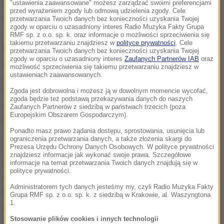
powitają wiceprezydenta USA i jego małżonkę na
"ustawienia zaawansowane" możesz zarządzać swoimi preferencjami
przed wyrażeniem zgody lub odmową udzielenia zgody. Cele
dziedzińcu Pałacu Prezydenckiego.
przetwarzania Twoich danych bez konieczności uzyskania Twojej
zgody w oparciu o uzasadniony interes Radio Muzyka Fakty Grupa
RMF sp. z o.o. sp. k. oraz informacje o możliwości sprzeciwienia się
takiemu przetwarzaniu znajdziesz w
polityce prywatności
. Cele
Po powitaniu nastąpi spotkanie par prezydenckich;
przetwarzania Twoich danych bez konieczności uzyskania Twojej
zgody w oparciu o uzasadniony interes
Zaufanych Partnerów IAB
oraz
później - rozmowa "w cztery oczy" prezydenta Polski i
możliwość sprzeciwienia się takiemu przetwarzaniu znajdziesz w
wiceprezydenta USA. Następnie zaplanowano
ustawieniach zaawansowanych.
rozmowy plenarne delegacji pod przewodnictwem
Zgoda jest dobrowolna i możesz ją w dowolnym momencie wycofać,
zgoda będzie też podstawą przekazywania danych do naszych
obu Andrzeja Dudy i Mike'a Pence'a. Spotkanie z
Zaufanych Partnerów z siedzibą w państwach trzecich (poza
Europejskim Obszarem Gospodarczym).
przedstawicielami mediów zaplanowano na godz.
Ponadto masz prawo żądania dostępu, sprostowania, usunięcia lub
11.40.
ograniczenia przetwarzania danych, a także złożenia skargi do
Prezesa Urzędu Ochrony Danych Osobowych. W polityce prywatności
znajdziesz informacje jak wykonać swoje prawa. Szczegółowe
Początkowo do Polski m.in. na uroczyste obchody 80.
informacje na temat przetwarzania Twoich danych znajdują się w
polityce prywatności.
rocznicy wybuchu II wojny światowej miał przybyć
Administratorem tych danych jesteśmy my, czyli Radio Muzyka Fakty
prezydent USA Donald Trump, jednak w czwartek
Grupa RMF sp. z o.o. sp. k. z siedzibą w Krakowie, al. Waszyngtona
1.
przełożył wizytę w związku z nadciągającym nad
Stosowanie plików cookies i innych technologii
Florydę huraganem Dorian.